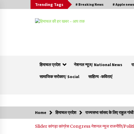
Trending Tags
# Breaking News
# Apple new
हिमाचल प्रदेश
नेशनल न्यूज/ National News
र
सामाजिक सरोकार/ Social
साहित्य -कविताएं
Trending Now
Home
हिमाचल प्रदेश
राज्यसभा सांसद के लिए राहुल गांधी
हिमाचल सरकार कोल्ड स्टोरेज, फ्रीज-ड्राई यूनिट और
Slider
कांगड़ा
कांग्रेस Congress
नेशनल न्यूज
राजनीति/Polit
रेफ्रिजरेटेड वैन के लिए देगी 70 % सब्सिडी
09/08/2026