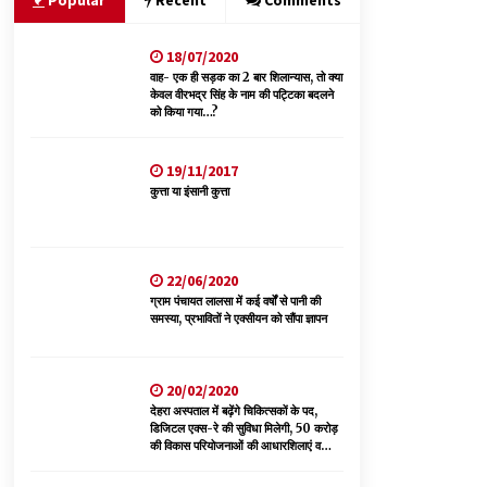
Popular
Recent
Comments
18/07/2020
सुधीर शर्मा अपनी बोल-वाणी सुधारें, हिमाचली संस्कृति के
अनुरूप करें भाषा का प्रयोग- राजेश धर्माणी
वाह- एक ही सड़क का 2 बार शिलान्यास, तो क्या
केवल वीरभद्र सिंह के नाम की पट्टिका बदलने
08/08/2026
को किया गया…?
चंबा में बड़ा बस सड़क हादसा, 3 की मौत कई गंभीर घायल,
19/11/2017
बैरागढ़ से चंबा आ रही थी निजी बस शर्मा कोच
कुत्ता या इंसानी कुत्ता
08/08/2026
वन विभाग के एक हजार खिलाड़ी रामपुर में दिखाएंगे जौहर,
11 से 13 सितंबर तक आयोजित होगी 27वीं वार्षिक खेलकूद
22/06/2020
प्रतियोगिता
ग्राम पंचायत लालसा में कई वर्षों से पानी की
07/08/2026
समस्या, प्रभावितों ने एक्सीयन को सौंपा ज्ञापन
20/02/2020
देहरा अस्पताल में बढ़ेंगे चिकित्सकों के पद,
डिजिटल एक्स-रे की सुविधा मिलेगी, 50 करोड़
की विकास परियोजनाओं की आधारशिलाएं व
उद्घाटन किए