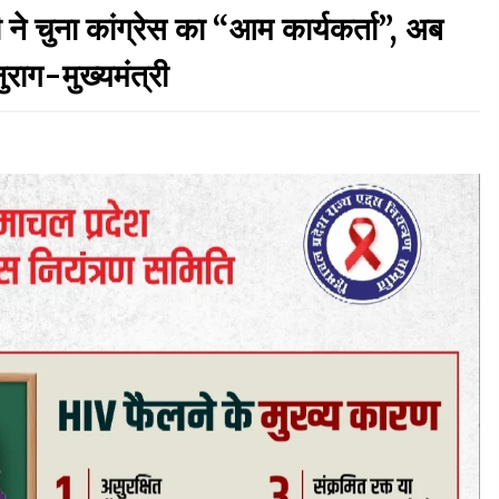
 ने चुना कांग्रेस का “आम कार्यकर्ता”, अब
5 किलो अफीम डोडा/पोस्त बरामदगी मामले में कुल्लू सैंज से
ुराग-मुख्यमंत्री
मुख्य सप्लायर गिरफ्तार
09/08/2026
चंबा के बैरागढ़ में दर्दनाक बस हादसा, 7 की मौत, 11 घायल,
राज्यपाल CM व कुलदीप पठानिया सहित नेताओं ने जताया
शोक
08/08/2026
ा
हमीरपुर के बड़सर में मनाया जाएगा राज्यस्तरीय स्वतंत्रता
दिवस समारोह, CM सुक्खू करेंगे ध्वजारोहण
07/08/2026