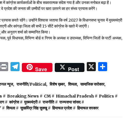
ेश में कांग्रेस कार्यकर्ताओं के बीच सकारात्मक संदेश गया है और उनका मनोबल बढ़ा है।
र वे प्रदेश की जनता की उम्मीदों पर खरा उतरने का हर संभव प्रयास करेंगे।
तर प्रयास करते रहेंगे। उन्होंने विश्वास जताया कि वर्ष 2027 के विधानसभा चुनाव में मुख्यमंत्री
बनाएगी और कांगड़ा जिला की सभी 15 सीटें कांग्रेस के खाते में जाएंगी।
्खू और अनुराग शर्मा को सम्मानित किया।
ायक, पूर्व विधायक, विभिन्न बोर्ड व निगम के अध्यक्ष व उपाध्यक्ष, विभिन्न जिलों के पार्टी अध्यक्ष,
ok
sApp
ail
LinkedIn
Print
Telegram
X
Shar
Save
Post
शनल न्यूज
,
राजनीति/Political
,
विशेष ख़बर
,
शिमला
,
सामाजिक सरोकार
,
s
#
Breaking News
#
CM
#
Himachal Pradesh
#
Politics
#
राग
#
कांग्रेस
#
मुख्यमंत्री
#
राजनीति
#
राज्यसभा सांसद
#
"
#
शिमला
#
सुखविंद्र सिंह सुक्खू
#
हिमाचल प्रदेश
#
हिमाचल सरकार