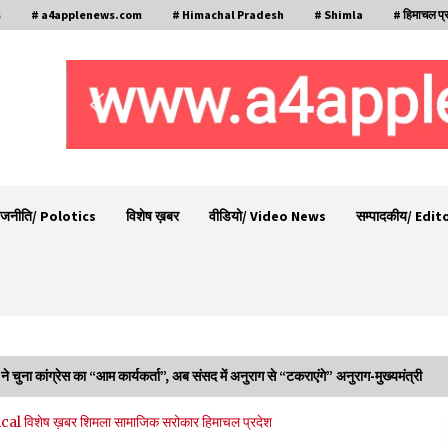
s
# a4applenews.com
# Himachal Pradesh
# Shimla
# हिमाचल प्
ाजनीति/ Polotics
विशेष ख़बर
वीडियो/ Video News
सम्पादकीय/ Edit
 ने चुना कांग्रेस का “आम कार्यकर्ता”, अब संसद में अनुराग से “टकराएंगे” अनुराग-मुख्यमंत्री
रामपुर नगर परिषद के पिछले 5 वर्षों के कार्यों की होगी
ical
विशेष ख़बर
शिमला
सामाजिक सरोकार
हिमाचल प्रदेश
समीक्षा, अनियमितता मिली तो होगी जांच : करण शर्मा
09/08/2026