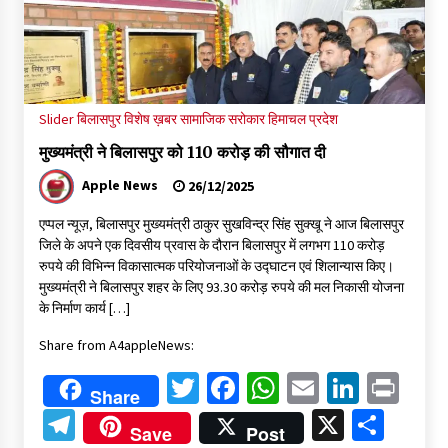
Slider
बिलासपुर
विशेष ख़बर
सामाजिक सरोकार
हिमाचल प्रदेश
मुख्यमंत्री ने बिलासपुर को 110 करोड़ की सौगात दी
Apple News
26/12/2025
एप्पल न्यूज़, बिलासपुर मुख्यमंत्री ठाकुर सुखविन्द्र सिंह सुक्खू ने आज बिलासपुर
जिले के अपने एक दिवसीय प्रवास के दौरान बिलासपुर में लगभग 110 करोड़
रुपये की विभिन्न विकासात्मक परियोजनाओं के उद्घाटन एवं शिलान्यास किए।
मुख्यमंत्री ने बिलासपुर शहर के लिए 93.30 करोड़ रुपये की मल निकासी योजना
के निर्माण कार्य […]
Share from A4appleNews:
Twitter
Facebook
WhatsApp
Email
Linked
Pri
Share
Telegram
X
Shar
Save
Post