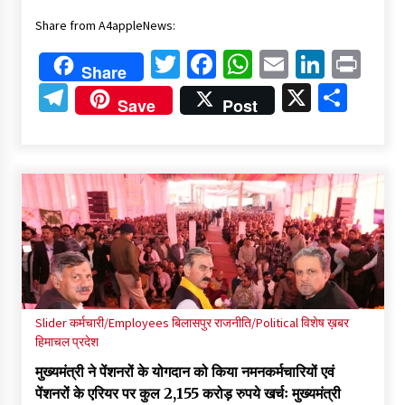
Share from A4appleNews:
Twitter
Facebook
WhatsApp
Email
Linked
Pri
Share
Telegram
X
Shar
Save
Post
Slider
कर्मचारी/Employees
बिलासपुर
राजनीति/Political
विशेष ख़बर
हिमाचल प्रदेश
मुख्यमंत्री ने पेंशनरों के योगदान को किया नमनकर्मचारियों एवं
पेंशनरों के एरियर पर कुल 2,155 करोड़ रुपये खर्चः मुख्यमंत्री