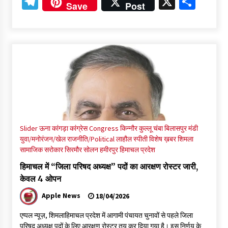
Telegram
X
Shar
Save
Post
नेता प्रतिपक्ष जयराम के आरोप निराधार, सबूत हैं तो सार्वजनिक करें: नरेश
चौहान
06/08/2026
बड़ी ख़बर – अनुबंध कर्मचारियों को बैक डेट से नहीं मिलेगा नियमितीकरण,
शिक्षा निदेशालय ने जारी किया स्पष्टीकरण
05/08/2026
देहरा पुलिस की बड़ी कार्रवाई- 90 लाख नकद और 2 करोड़के सोने के
आभूषण बरामद, 7 आरोपी गिरफ्तार
05/08/2026
Slider
ऊना
कांगड़ा
कांग्रेस Congress
किन्नौर
कुल्लू
चंबा
बिलासपुर
मंडी
युवा/मनोरंजन/खेल
राजनीति/Political
लाहौल स्पीती
विशेष ख़बर
शिमला
सामाजिक सरोकार
सिरमौर
सोलन
हमीरपुर
हिमाचल प्रदेश
पिंजौर-बद्दी फोरलेन परियोजना को मिली बड़ी गति, 378.48 करोड़ की लागत
से बैलेंस कार्य का अवार्ड जारी : हर्ष महाजन
हिमाचल में “जिला परिषद अध्यक्ष” पदों का आरक्षण रोस्टर जारी,
05/08/2026
केवल 4 ओपन
Apple News
18/04/2026
वन विभाग एवं रेड क्रॉस सोसायटी के संयुक्त तत्वावधान में शूराला में वृक्षारोपण
अभियान आयोजित
एप्पल न्यूज़, शिमलाहिमाचल प्रदेश में आगामी पंचायत चुनावों से पहले जिला
05/08/2026
परिषद अध्यक्ष पदों के लिए आरक्षण रोस्टर तय कर दिया गया है। इस निर्णय के