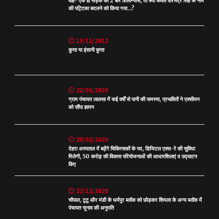
वाह- एक ही सड़क का 2 बार शिलान्यास, तो क्या केवल वीरभद्र सिंह के नाम
की पट्टिका बदलने को किया गया…?
19/11/2017
कुत्ता या इंसानी कुत्ता
22/06/2020
ग्राम पंचायत लालसा में कई वर्षों से पानी की समस्या, प्रभावितों ने एक्सीयन
को सौंपा ज्ञापन
20/02/2020
देहरा अस्पताल में बढ़ेंगे चिकित्सकों के पद, डिजिटल एक्स-रे की सुविधा
मिलेगी, 50 करोड़ की विकास परियोजनाओं की आधारशिलाएं व उद्घाटन
किए
22/12/2020
चौपाल, टूटू और मंडी के धर्मपुर ब्लॉक को छोड़कर शिमला के अन्य ब्लॉक में
पंचायत चुनाव की अनुमति