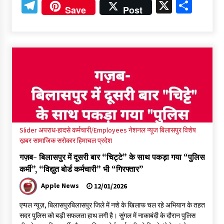
Telegram
X
Shar
Save
Post
Slider
अपराध-हादसे
कर्मचारी/Employees
नेशनल न्यूज
बिलासपुर
विशेष
ख़बर
सामाजिक सरोकार
हिमाचल प्रदेश
गज़ब- बिलासपुर में दूसरी बार “चिट्टे” के साथ पकड़ा गया “पुलिस
कर्मी”, “विद्युत बोर्ड कर्मचारी” भी “गिरफ्तार”
Apple News
12/01/2026
एप्पल न्यूज़, बिलासपुरबिलासपुर जिले में नशे के खिलाफ चल रहे अभियान के तहत
सदर पुलिस को बड़ी सफलता हाथ लगी है। सुंगल में नाकाबंदी के दौरान पुलिस