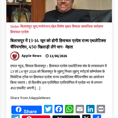
6 साल में पीएम नरेंद्र मोदी के विदेश दौरों पर 557 करोड़ खर्च, सरकार ने
संसद में दी जानकारी
07/08/2026
Slider
बिलासपुर
युवा/मनोरंजन/खेल
विशेष ख़बर
शिमला
सामाजिक सरोकार
रूपी भावा वन्यजीव अभयारण्य में फिर दिखा जंगलों का ‘खामोश पहरेदार’, दुर्लभ
हिमाचल प्रदेश
हिमालयन “सीरो” कैमरे में कैद
06/08/2026
बिलासपुर में 13-14 जून को होगी हिमाचल प्रदेश राज्य एथलेटिक्स
चैंपियनशिप, 450 खिलाड़ी लेंगे भाग- मेहता
भ्रष्टाचार से अर्जित संपत्ति जब्त कर गरीबों में बांटेगी हिमाचल सरकार -CM
Apple News
11/06/2026
06/08/2026
एप्पल न्यूज़, शिमला बिलासपुर। हिमाचल प्रदेश एथलेटिक्स संघ के तत्वावधान में
13 एवं 14 जून 2026 को बिलासपुर के लुहणू स्थित लुहणू स्पोर्ट्स कॉम्प्लेक्स के
नितिन गडकरी से मिले विक्रमादित्य सिंह, हिमाचल की सड़क परियोजनाओं को
सिंथेटिक ट्रैक पर हिमाचल प्रदेश राज्य एथलेटिक्स चैंपियनशिप का आयोजन
मिली बड़ी सौगात
किया जाएगा। दो दिवसीय इस प्रतिष्ठित प्रतियोगिता में प्रदेश भर से लगभग
06/08/2026
450 एथलीट अपनी […]
Share from A4appleNews:
आपदा के दौरान मीडिया संचार एवं सूचना प्रबंधन पर शिमला में एक दिवसीय
ओरिएंटेशन कार्यशाला आयोजित
Twitter
Facebook
WhatsApp
Email
Linked
Pri
06/08/2026
Share