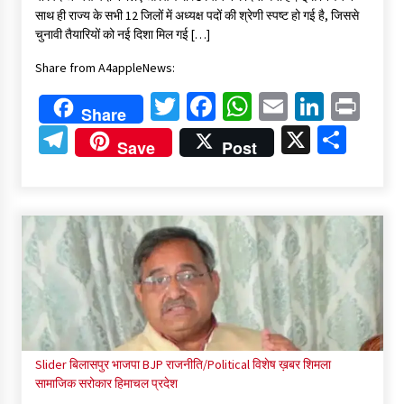
साथ ही राज्य के सभी 12 जिलों में अध्यक्ष पदों की श्रेणी स्पष्ट हो गई है, जिससे
चुनावी तैयारियों को नई दिशा मिल गई […]
Share from A4appleNews:
Twitter
Facebook
WhatsApp
Email
Linked
Pri
Share
Telegram
X
Shar
Save
Post
Slider
बिलासपुर
भाजपा BJP
राजनीति/Political
विशेष ख़बर
शिमला
सामाजिक सरोकार
हिमाचल प्रदेश