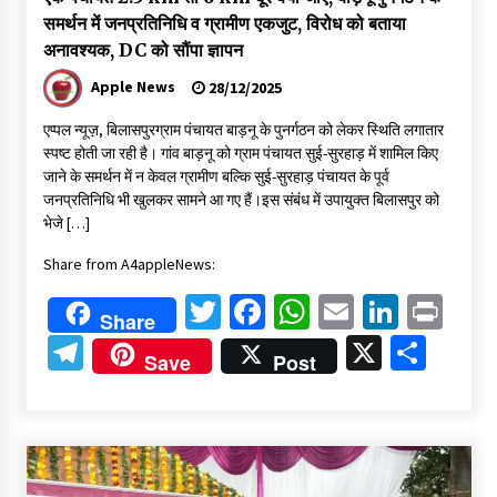
समर्थन में जनप्रतिनिधि व ग्रामीण एकजुट, विरोध को बताया
अनावश्यक, DC को सौंपा ज्ञापन
Apple News
28/12/2025
एप्पल न्यूज़, बिलासपुरग्राम पंचायत बाड़नू के पुनर्गठन को लेकर स्थिति लगातार
स्पष्ट होती जा रही है। गांव बाड़नू को ग्राम पंचायत सुई-सुरहाड़ में शामिल किए
जाने के समर्थन में न केवल ग्रामीण बल्कि सुई-सुरहाड़ पंचायत के पूर्व
जनप्रतिनिधि भी खुलकर सामने आ गए हैं।इस संबंध में उपायुक्त बिलासपुर को
भेजे […]
Share from A4appleNews:
Twitter
Facebook
WhatsApp
Email
Linked
Pri
Share
Telegram
X
Shar
Save
Post