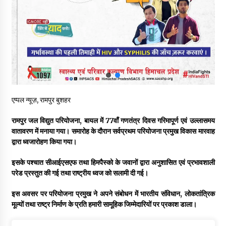
वन विभाग के एक हजार खिलाड़ी रामपुर में दिखाएंगे जौहर, 11 से 13 सितंबर
तक आयोजित होगी 27वीं वार्षिक खेलकूद प्रतियोगिता
07/08/2026
30 बैग की सीमा पर भाजपा का हमला, बोली- कांग्रेस सरकार ने सेब उत्पादकों
की तोड़ी कमर- संदीपनी
07/08/2026
एप्पल न्यूज़, रामपुर बुशहर
शिमला पुलिस में बड़ी अनुशासनात्मक कार्रवाई, 3 पुलिसकर्मी निलंबित
07/08/2026
रामपुर जल विद्युत परियोजना, बायल में 77वाँ गणतंत्र दिवस गरिमापूर्ण एवं उल्लासमय
वातावरण में मनाया गया। समारोह के दौरान सर्वप्रथम परियोजना प्रमुख विकास मारवाह
द्वारा ध्वजारोहण किया गया।
6 साल में पीएम नरेंद्र मोदी के विदेश दौरों पर 557 करोड़ खर्च, सरकार ने
संसद में दी जानकारी
इसके पश्चात सीआईएसएफ तथा हिमपैस्को के जवानों द्वारा अनुशासित एवं प्रभावशाली
07/08/2026
परेड प्रस्तुत की गई तथा राष्ट्रीय ध्वज को सलामी दी गई।
इस अवसर पर परियोजना प्रमुख ने अपने संबोधन में भारतीय संविधान, लोकतांत्रिक
रूपी भावा वन्यजीव अभयारण्य में फिर दिखा जंगलों का ‘खामोश पहरेदार’, दुर्लभ
हिमालयन “सीरो” कैमरे में कैद
मूल्यों तथा राष्ट्र निर्माण के प्रति हमारी सामूहिक जिम्मेदारियों पर प्रकाश डाला।
06/08/2026