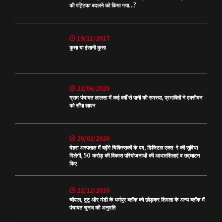
की पट्टिका बदलने को किया गया…?
19/11/2017
कुत्ता या इंसानी कुत्ता
22/06/2020
ग्राम पंचायत लालसा में कई वर्षों से पानी की समस्या, प्रभावितों ने एक्सीयन
को सौंपा ज्ञापन
20/02/2020
देहरा अस्पताल में बढ़ेंगे चिकित्सकों के पद, डिजिटल एक्स-रे की सुविधा
मिलेगी, 50 करोड़ की विकास परियोजनाओं की आधारशिलाएं व उद्घाटन
किए
22/12/2020
चौपाल, टूटू और मंडी के धर्मपुर ब्लॉक को छोड़कर शिमला के अन्य ब्लॉक में
पंचायत चुनाव की अनुमति