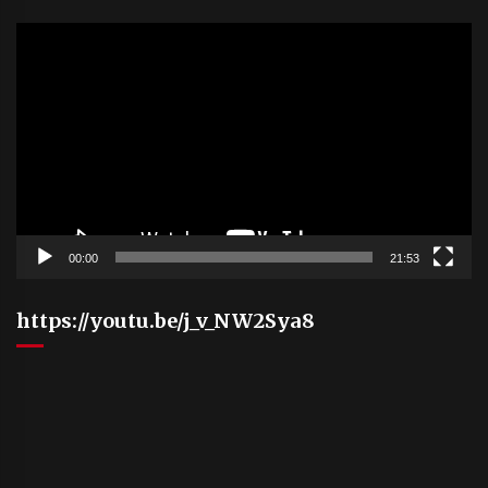
Video
Player
00:00
21:53
https://youtu.be/j_v_NW2Sya8