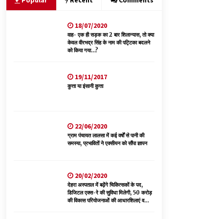
Popular
Recent
Comments
18/07/2020
वन विभाग के एक हजार खिलाड़ी रामपुर में दिखाएंगे जौहर,
11 से 13 सितंबर तक आयोजित होगी 27वीं वार्षिक खेलकूद
वाह- एक ही सड़क का 2 बार शिलान्यास, तो क्या
प्रतियोगिता
केवल वीरभद्र सिंह के नाम की पट्टिका बदलने
को किया गया…?
07/08/2026
6 साल में पीएम नरेंद्र मोदी के विदेश दौरों पर 557 करोड़
19/11/2017
खर्च, सरकार ने संसद में दी जानकारी
कुत्ता या इंसानी कुत्ता
07/08/2026
नितिन गडकरी से मिले विक्रमादित्य सिंह, हिमाचल की सड़क
22/06/2020
परियोजनाओं को मिली बड़ी सौगात
ग्राम पंचायत लालसा में कई वर्षों से पानी की
06/08/2026
समस्या, प्रभावितों ने एक्सीयन को सौंपा ज्ञापन
20/02/2020
देहरा अस्पताल में बढ़ेंगे चिकित्सकों के पद,
डिजिटल एक्स-रे की सुविधा मिलेगी, 50 करोड़
की विकास परियोजनाओं की आधारशिलाएं व
उद्घाटन किए