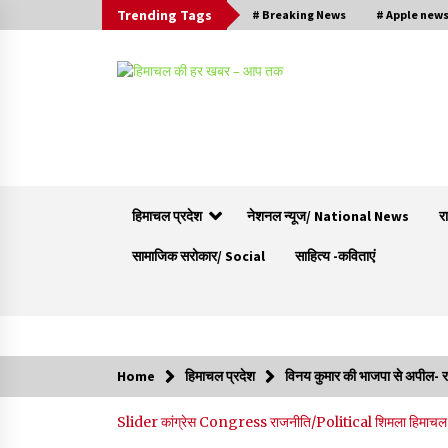
Trending Tags
# Breaking News
# Apple new
हिमाचल प्रदेश
नेशनल न्यूज/ National News
र
सामाजिक सरोकार/ Social
साहित्य -कविताएं
Trending Now
Home
हिमाचल प्रदेश
विनय कुमार की भाजपा से अपील- 
हिमाचल सरकार मछुआरों को नावों और मछली पकड़ने के
Slider
कांग्रेस Congress
राजनीति/Political
शिमला
हिमाचल 
उपकरणों पर डे रही 70 से 90% तक सब्सिडी
08/08/2026