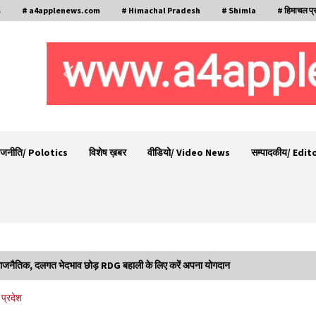
s
# a4applenews.com
# Himachal Pradesh
# Shimla
# हिमाचल प्
ाजनीति/ Polotics
विशेष ख़बर
वीडियो/ Video News
सम्पादकीय/ Edit
राजनैतिक, दलगत भेदभाव छोड़ RDG बहाली के लिए करें अपना योगदान
चंबा के बैरागढ़ में दर्दनाक बस हादसा, 7 की मौत, 11 घायल,
प्रदेश
राज्यपाल CM व कुलदीप पठानिया सहित नेताओं ने जताया
शोक