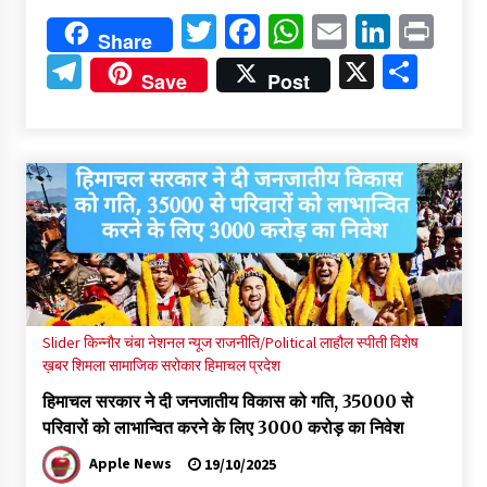
Twitter
Facebook
WhatsApp
Email
Linked
Pri
Share
Telegram
X
Shar
Save
Post
Slider
किन्नौर
चंबा
नेशनल न्यूज
राजनीति/Political
लाहौल स्पीती
विशेष
ख़बर
शिमला
सामाजिक सरोकार
हिमाचल प्रदेश
हिमाचल सरकार ने दी जनजातीय विकास को गति, 35000 से
परिवारों को लाभान्वित करने के लिए 3000 करोड़ का निवेश
Apple News
19/10/2025