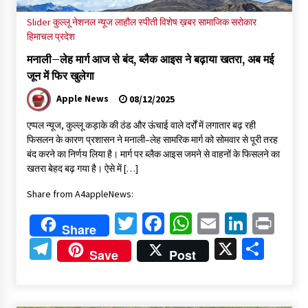
Slider
कुल्लू
नेशनल न्यूज
लाहौल स्पीती
विशेष ख़बर
सामाजिक सरोकार
हिमाचल प्रदेश
मनाली–लेह मार्ग आज से बंद, ब्लैक आइस ने बढ़ाया खतरा, अब मई
जून में फिर खुलेगा
Apple News
08/12/2025
एप्पल न्यूज, कुल्लू कड़ाके की ठंड और ऊंचाई वाले दर्रों में लगातार बढ़ रही
फिसलन के कारण प्रशासन ने मनाली–लेह सामरिक मार्ग को सोमवार से पूरी तरह
बंद करने का निर्णय लिया है। मार्ग पर ब्लैक आइस जमने से वाहनों के फिसलने का
खतरा बेहद बढ़ गया है। ऐसे में […]
Share from A4appleNews:
Twitter
Facebook
WhatsApp
Email
Linked
Pri
Share
Telegram
X
Shar
Save
Post