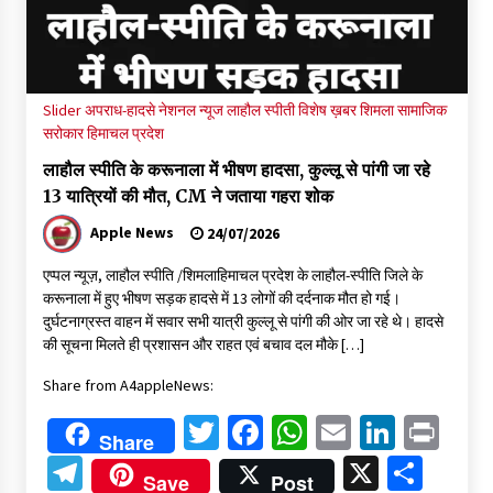
शिमला पुलिस में बड़ी अनुशासनात्मक कार्रवाई, 3 पुलिसकर्मी निलंबित
07/08/2026
Slider
अपराध-हादसे
नेशनल न्यूज
लाहौल स्पीती
विशेष ख़बर
शिमला
सामाजिक
6 साल में पीएम नरेंद्र मोदी के विदेश दौरों पर 557 करोड़ खर्च, सरकार ने
सरोकार
हिमाचल प्रदेश
संसद में दी जानकारी
07/08/2026
लाहौल स्पीति के करूनाला में भीषण हादसा, कुल्लू से पांगी जा रहे
13 यात्रियों की मौत, CM ने जताया गहरा शोक
रूपी भावा वन्यजीव अभयारण्य में फिर दिखा जंगलों का ‘खामोश पहरेदार’, दुर्लभ
Apple News
24/07/2026
हिमालयन “सीरो” कैमरे में कैद
06/08/2026
एप्पल न्यूज़, लाहौल स्पीति /शिमलाहिमाचल प्रदेश के लाहौल-स्पीति जिले के
करूनाला में हुए भीषण सड़क हादसे में 13 लोगों की दर्दनाक मौत हो गई।
भ्रष्टाचार से अर्जित संपत्ति जब्त कर गरीबों में बांटेगी हिमाचल सरकार -CM
दुर्घटनाग्रस्त वाहन में सवार सभी यात्री कुल्लू से पांगी की ओर जा रहे थे। हादसे
06/08/2026
की सूचना मिलते ही प्रशासन और राहत एवं बचाव दल मौके […]
Share from A4appleNews:
नितिन गडकरी से मिले विक्रमादित्य सिंह, हिमाचल की सड़क परियोजनाओं को
Twitter
Facebook
WhatsApp
Email
Linked
Pri
मिली बड़ी सौगात
Share
06/08/2026
Telegram
X
Shar
Save
Post