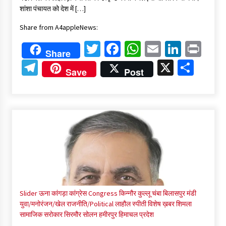
शांशा पंचायत को देश में […]
Share from A4appleNews:
Twitter
Facebook
WhatsApp
Email
Linked
Pri
Share
Telegram
X
Shar
Save
Post
Slider
ऊना
कांगड़ा
कांग्रेस Congress
किन्नौर
कुल्लू
चंबा
बिलासपुर
मंडी
युवा/मनोरंजन/खेल
राजनीति/Political
लाहौल स्पीती
विशेष ख़बर
शिमला
सामाजिक सरोकार
सिरमौर
सोलन
हमीरपुर
हिमाचल प्रदेश