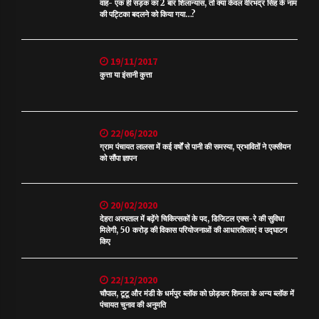
वाह- एक ही सड़क का 2 बार शिलान्यास, तो क्या केवल वीरभद्र सिंह के नाम
की पट्टिका बदलने को किया गया…?
19/11/2017
कुत्ता या इंसानी कुत्ता
22/06/2020
ग्राम पंचायत लालसा में कई वर्षों से पानी की समस्या, प्रभावितों ने एक्सीयन
को सौंपा ज्ञापन
20/02/2020
देहरा अस्पताल में बढ़ेंगे चिकित्सकों के पद, डिजिटल एक्स-रे की सुविधा
मिलेगी, 50 करोड़ की विकास परियोजनाओं की आधारशिलाएं व उद्घाटन
किए
22/12/2020
चौपाल, टूटू और मंडी के धर्मपुर ब्लॉक को छोड़कर शिमला के अन्य ब्लॉक में
पंचायत चुनाव की अनुमति