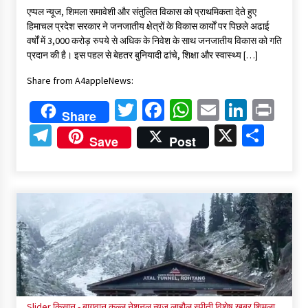
एप्पल न्यूज, शिमला समावेशी और संतुलित विकास को प्राथमिकता देते हुए
हिमाचल प्रदेश सरकार ने जनजातीय क्षेत्रों के विकास कार्यों पर पिछले अढाई
वर्षों में 3,000 करोड़ रुपये से अधिक के निवेश के साथ जनजातीय विकास को गति
प्रदान की है। इस पहल से बेहतर बुनियादी ढांचे, शिक्षा और स्वास्थ्य […]
Share from A4appleNews:
Twitter
Facebook
WhatsApp
Email
Linked
Pri
Share
Telegram
X
Shar
Save
Post
Slider
किसान - बागवान
कुल्लू
नेशनल न्यूज
लाहौल स्पीती
विशेष ख़बर
शिमला