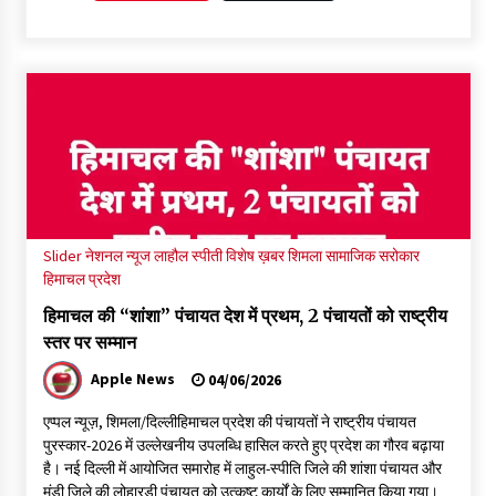
आपदा के दौरान मीडिया संचार एवं सूचना प्रबंधन पर शिमला में एक दिवसीय
ओरिएंटेशन कार्यशाला आयोजित
06/08/2026
नेता प्रतिपक्ष जयराम के आरोप निराधार, सबूत हैं तो सार्वजनिक करें: नरेश
चौहान
06/08/2026
बड़ी ख़बर – अनुबंध कर्मचारियों को बैक डेट से नहीं मिलेगा नियमितीकरण,
शिक्षा निदेशालय ने जारी किया स्पष्टीकरण
Slider
नेशनल न्यूज
लाहौल स्पीती
विशेष ख़बर
शिमला
सामाजिक सरोकार
05/08/2026
हिमाचल प्रदेश
हिमाचल की “शांशा” पंचायत देश में प्रथम, 2 पंचायतों को राष्ट्रीय
देहरा पुलिस की बड़ी कार्रवाई- 90 लाख नकद और 2 करोड़के सोने के
स्तर पर सम्मान
आभूषण बरामद, 7 आरोपी गिरफ्तार
05/08/2026
Apple News
04/06/2026
एप्पल न्यूज़, शिमला/दिल्लीहिमाचल प्रदेश की पंचायतों ने राष्ट्रीय पंचायत
पिंजौर-बद्दी फोरलेन परियोजना को मिली बड़ी गति, 378.48 करोड़ की लागत
पुरस्कार-2026 में उल्लेखनीय उपलब्धि हासिल करते हुए प्रदेश का गौरव बढ़ाया
से बैलेंस कार्य का अवार्ड जारी : हर्ष महाजन
है। नई दिल्ली में आयोजित समारोह में लाहुल-स्पीति जिले की शांशा पंचायत और
05/08/2026
मंडी जिले की लोहारड़ी पंचायत को उत्कृष्ट कार्यों के लिए सम्मानित किया गया।