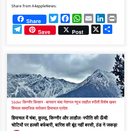
Share from A4appleNews:
Twitter
Facebook
WhatsApp
Email
Linked
Pri
Share
Telegram
X
Shar
Save
Post
Slider
किन्नौर
किसान - बागवान
चंबा
नेशनल न्यूज
लाहौल स्पीती
विशेष ख़बर
शिमला
सामाजिक सरोकार
हिमाचल प्रदेश
हिमाचल में चंबा, कुल्लू, किन्नौर और लाहौल-स्पीति की ऊँची
चोटियों पर हल्की बर्फबारी, बारिश की बूंद नहीं बरसी, ठंड ने जकड़ा