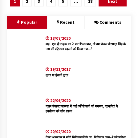
1
2
3
4
5
…
18
Next
Popular
Recent
Comments
18/07/2020
वाह- एक ही सड़क का 2 बार शिलान्यास, तो क्या केवल वीरभद्र सिंह के
नाम की पट्टिका बदलने को किया गया…?
19/11/2017
कुत्ता या इंसानी कुत्ता
22/06/2020
ग्राम पंचायत लालसा में कई वर्षों से पानी की समस्या, प्रभावितों ने
एक्सीयन को सौंपा ज्ञापन
20/02/2020
देहरा अस्पताल में बढ़ेंगे चिकित्सकों के पद, डिजिटल एक्स-रे की सुविधा