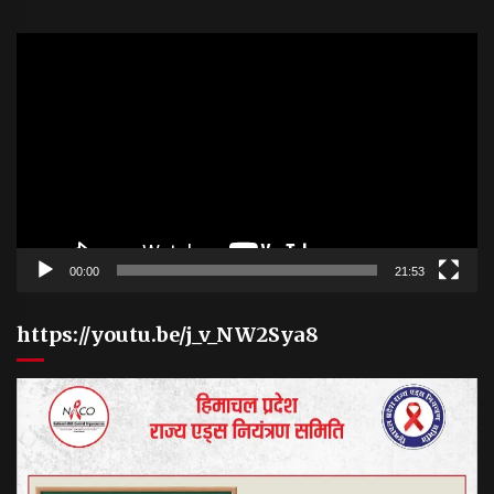
Video
Player
00:00
21:53
https://youtu.be/j_v_NW2Sya8