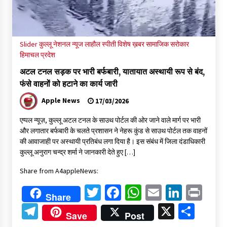
Slider
कुल्लू
नेशनल न्यूज
लाहौल स्पीती
विशेष ख़बर
सामाजिक सरोकार
हिमाचल प्रदेश
अटल टनल सड़क पर भारी बर्फबारी, यातायात अस्थायी रूप से बंद,
फंसे वाहनों को हटाने का कार्य जारी
Apple News
17/03/2026
एप्पल न्यूज़, कुल्लू अटल टनल के साउथ पोर्टल की ओर जाने वाले मार्ग पर भारी
और लगातार बर्फबारी के चलते प्रशासन ने नेहरू कुंड से साउथ पोर्टल तक वाहनों
की आवाजाही पर अस्थायी प्रतिबंध लगा दिया है। इस संबंध में जिला दंडाधिकारी
कुल्लू अनुराग चन्द्र शर्मा ने जानकारी देते हुए […]
Share from A4appleNews:
Twitter
Facebook
WhatsApp
Email
Linked
Pri
Share
Telegram
X
Shar
Save
Post