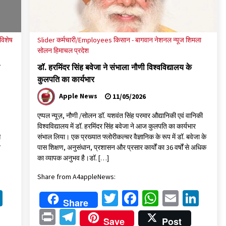
विशेष
Slider
कर्मचारी/Employees
किसान - बागवान
नेशनल न्यूज
शिमला
सोलन
हिमाचल प्रदेश
डॉ. हरमिंदर सिंह बवेजा ने संभाला नौणी विश्वविद्यालय के
कुलपति का कार्यभार
Apple News
11/05/2026
एप्पल न्यूज़, नौणी /सोलन डॉ. यशवंत सिंह परमार औद्यानिकी एवं वानिकी
विश्वविद्यालय में डॉ. हरमिंदर सिंह बवेजा ने आज कुलपति का कार्यभार
स
संभाल लिया। एक प्रख्यात फ्लोरीकल्चर वैज्ञानिक के रूप में डॉ. बवेजा के
श
पास शिक्षण, अनुसंधान, प्रशासन और प्रसार कार्यों का 36 वर्षों से अधिक
का व्यापक अनुभव है।डॉ. […]
Share from A4appleNews:
k
sApp
ail
LinkedIn
Twitter
Facebook
WhatsAp
Email
Lin
Share
Print
Telegram
Save
Post