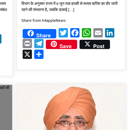
ाध्यम
विभाग के अनुसार राज्य में 6 जून तक हल्की से मध्यम बारिश का दौर जारी
संबंध
रहने की संभावना है, जबकि ऊंचाई […]
Share from A4appleNews:
Twitter
Facebook
WhatsAp
Email
Lin
Share
k
sApp
ail
LinkedIn
Print
Telegram
Save
Post
X
Share