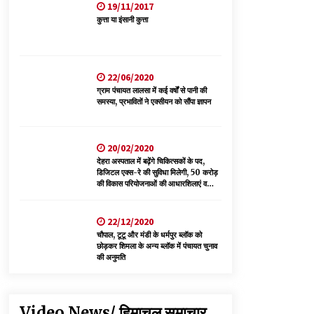
19/11/2017
हिमाचल सरकार -CM
कुत्ता या इंसानी कुत्ता
06/08/2026
नेता प्रतिपक्ष जयराम के आरोप निराधार, सबूत हैं तो
सार्वजनिक करें: नरेश चौहान
22/06/2020
06/08/2026
ग्राम पंचायत लालसा में कई वर्षों से पानी की
समस्या, प्रभावितों ने एक्सीयन को सौंपा ज्ञापन
20/02/2020
देहरा अस्पताल में बढ़ेंगे चिकित्सकों के पद,
डिजिटल एक्स-रे की सुविधा मिलेगी, 50 करोड़
की विकास परियोजनाओं की आधारशिलाएं व
उद्घाटन किए
22/12/2020
चौपाल, टूटू और मंडी के धर्मपुर ब्लॉक को
छोड़कर शिमला के अन्य ब्लॉक में पंचायत चुनाव
की अनुमति
Video News/ हिमाचल समाचार