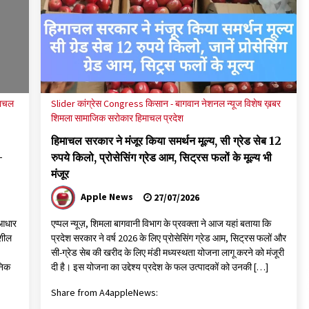
‘खामोश पहरेदार’, दुर्लभ हिमालयन “सीरो” कैमरे में कैद
06/08/2026
ड़क
आपदा के दौरान मीडिया संचार एवं सूचना प्रबंधन पर शिमला
में एक दिवसीय ओरिएंटेशन कार्यशाला आयोजित
06/08/2026
माचल
Slider
कांग्रेस Congress
किसान - बागवान
नेशनल न्यूज
विशेष ख़बर
शिमला
सामाजिक सरोकार
हिमाचल प्रदेश
हिमाचल सरकार ने मंजूर किया समर्थन मूल्य, सी ग्रेड सेब 12
-
रुपये किलो, प्रोसेसिंग ग्रेड आम, सिट्रस फलों के मूल्य भी
मंजूर
Apple News
27/07/2026
ख आधार
एप्पल न्यूज़, शिमला बागवानी विभाग के प्रवक्ता ने आज यहां बताया कि
िशील
प्रदेश सरकार ने वर्ष 2026 के लिए प्रोसेसिंग ग्रेड आम, सिट्रस फलों और
सी-ग्रेड सेब की खरीद के लिए मंडी मध्यस्थता योजना लागू करने को मंजूरी
ुनिक
दी है। इस योजना का उद्देश्य प्रदेश के फल उत्पादकों को उनकी […]
Share from A4appleNews: