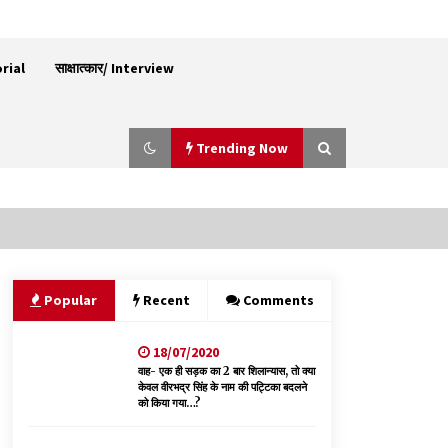
orial
साक्षात्कार/ Interview
Trending Now
हमीरपुर के बड़सर में मनाया जाएगा राज्यस्तरीय स्वतंत्रता
दिवस समारोह, CM सुक्खू करेंगे ध्वजारोहण
07/08/2026
Popular
Recent
Comments
18/07/2020
शिमला पुलिस में बड़ी अनुशासनात्मक कार्रवाई, 3 पुलिसकर्मी
निलंबित
वाह- एक ही सड़क का 2 बार शिलान्यास, तो क्या
केवल वीरभद्र सिंह के नाम की पट्टिका बदलने
07/08/2026
को किया गया…?
भ्रष्टाचार से अर्जित संपत्ति जब्त कर गरीबों में बांटेगी