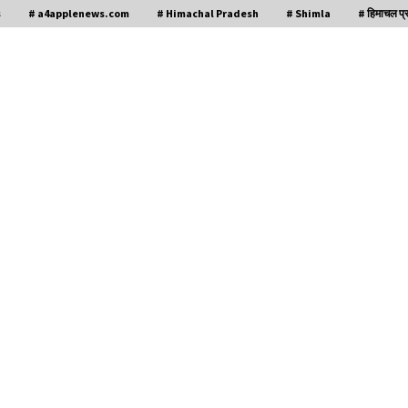
s
# a4applenews.com
# Himachal Pradesh
# Shimla
# हिमाचल प्