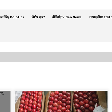
ाजनीति/ Polotics
विशेष ख़बर
वीडियो/ Video News
सम्पादकीय/ Edit
,
चौपाल विधायक पर BDC सदस्य राजेश रढाइक का तीखा
हमला, मांगा इस्तीफा
08/08/2026
30 बैग की सीमा पर भाजपा का हमला, बोली- कांग्रेस
ूद
सरकार ने सेब उत्पादकों की तोड़ी कमर- संदीपनी
07/08/2026
़
रूपी भावा वन्यजीव अभयारण्य में फिर दिखा जंगलों का