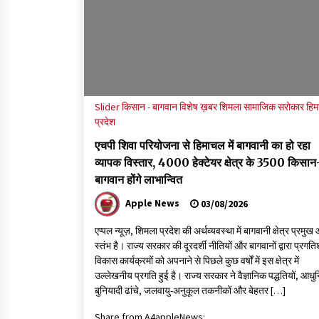
खर्च, सरकार ने संसद में दी जानकारी
07/08/2026
नितिन गडकरी से मिले विक्रमादित्य सिंह, हिमाचल की स
परियोजनाओं को मिली बड़ी सौगात
06/08/2026
Slider
किसान - बागवान
विशेष ख़बर
शिमला
सामाजिक सरोकार
हि
प्रदेश
एचपी शिवा परियोजना से हिमाचल में बागवानी का हो रहा
व्यापक विस्तार, 4000 हेक्टेयर क्षेत्र के 3500 किसान
बागवान होंगे लाभान्वित
Apple News
03/08/2026
एप्पल न्यूज़, शिमला प्रदेश की अर्थव्यवस्था में बागवानी क्षेत्र प्रमु
स्तंभ है। राज्य सरकार की दूरदर्शी नीतियों और बागवानों द्वारा प्रगत
विकास कार्यक्रमों को अपनाने से पिछले कुछ वर्षों में इस क्षेत्र में
उल्लेखनीय प्रगति हुई है। राज्य सरकार ने वैज्ञानिक पद्धतियों, आध
बुनियादी ढांचे, जलवायु-अनुकूल तकनीकों और बेहतर […]
Share from A4appleNews: