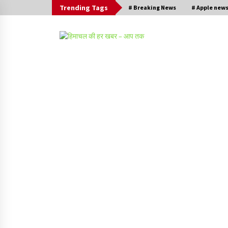
Trending Tags
# Breaking News
# Apple new