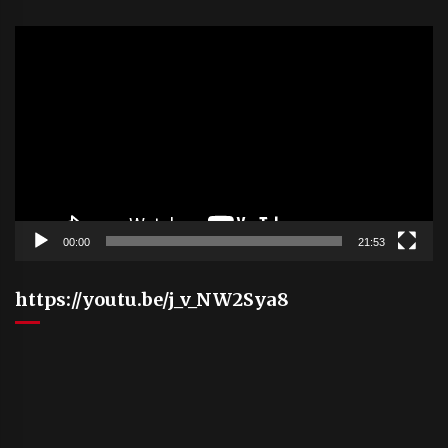
Video
Player
00:00
21:53
https://youtu.be/j_v_NW2Sya8