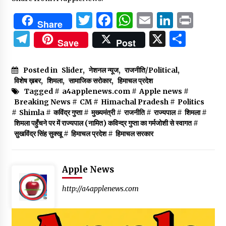
Twitter
Facebook
WhatsApp
Email
Linked
Prin
Share
Telegram
X
Shar
Save
Post
Posted in
Slider
,
नेशनल न्यूज
,
राजनीति/Political
,
विशेष ख़बर
,
शिमला
,
सामाजिक सरोकार
,
हिमाचल प्रदेश
Tagged #
a4applenews.com
#
Apple news
#
Breaking News
#
CM
#
Himachal Pradesh
#
Politics
#
Shimla
#
कविंद्र गुप्ता
#
मुख्यमंत्री
#
राजनीति
#
राज्यपाल
#
शिमला
#
शिमला पहुँचने पर में राज्यपाल (नामित) कविन्द्र गुप्ता का गर्मजोशी से स्वागत
#
सुखविंद्र सिंह सुक्खू
#
हिमाचल प्रदेश
#
हिमाचल सरकार
Apple News
http://a4applenews.com