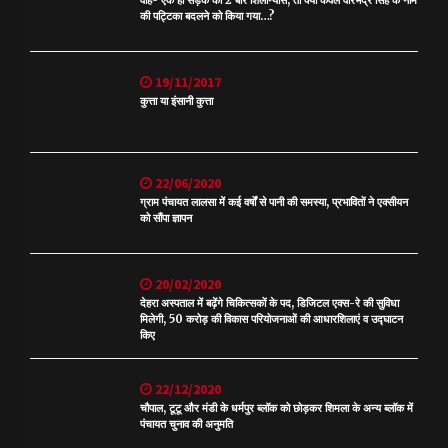
की पट्टिका बदलने को किया गया…?
19/11/2017
कुत्ता या इंसानी कुत्ता
22/06/2020
ग्राम पंचायत लालसा में कई वर्षों से पानी की समस्या, प्रभावितों ने एक्सीयन
को सौंपा ज्ञापन
20/02/2020
देहरा अस्पताल में बढ़ेंगे चिकित्सकों के पद, डिजिटल एक्स-रे की सुविधा
मिलेगी, 50 करोड़ की विकास परियोजनाओं की आधारशिलाएं व उद्घाटन
किए
22/12/2020
चौपाल, टूटू और मंडी के धर्मपुर ब्लॉक को छोड़कर शिमला के अन्य ब्लॉक में
पंचायत चुनाव की अनुमति