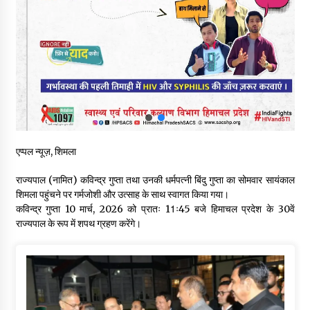
वन विभाग एवं रेड क्रॉस सोसायटी के संयुक्त तत्वावधान में शूराला में वृक्षारोपण
अभियान आयोजित
05/08/2026
हिमाचल में प्रतिशोध की राजनीति के खिलाफ भाजपा ने शिमला CM आवास
ओकओवर घेराव में किया शक्ति प्रदर्शन
05/08/2026
भवन एवं अन्य सन्निर्माण कामगार शीघ्र करवाएं ई-श्रम पोर्टल पर पंजीकरण
एप्पल न्यूज़, शिमला
05/08/2026
राज्यपाल (नामित) कविन्द्र गुप्ता तथा उनकी धर्मपत्नी बिंदु गुप्ता का सोमवार सायंकाल
शिमला पहुंचने पर गर्मजोशी और उत्साह के साथ स्वागत किया गया।
ऊना में PWD का जेई 8 हजार रुपये रिश्वत लेते गिरफ्तार, ठेकेदार का बिल
कविन्द्र गुप्ता 10 मार्च, 2026 को प्रातः 11ः45 बजे हिमाचल प्रदेश के 30वें
पास करने के लिए मांगी थी घूस
राज्यपाल के रूप में शपथ ग्रहण करेंगे।
05/08/2026
स्वास्थ्य विभाग की खरीद में घोटाले की आशंका, स्वतंत्र जांच की मांग, भाजपा
ने कहा- “हर पैसे का हिसाब जनता को मिले”
05/08/2026