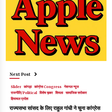
Next Post
Slider
कांगड़ा
कांग्रेस Congress
नेशनल न्यूज
राजनीति/Political
विशेष ख़बर
शिमला
सामाजिक सरोकार
हिमाचल प्रदेश
राज्यसभा सांसद के लिए राहुल गांधी ने चुना कांग्रेस