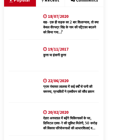
Popular
Recent
Comments
18/07/2020
सुधीर शर्मा अपनी बोल-वाणी सुधारें, हिमाचली संस्कृति के
अनुरूप करें भाषा का प्रयोग- राजेश धर्माणी
वाह- एक ही सड़क का 2 बार शिलान्यास, तो क्या
केवल वीरभद्र सिंह के नाम की पट्टिका बदलने
08/08/2026
को किया गया…?
चंबा में बड़ा बस सड़क हादसा, 3 की मौत कई गंभीर घायल,
19/11/2017
बैरागढ़ से चंबा आ रही थी निजी बस शर्मा कोच
कुत्ता या इंसानी कुत्ता
08/08/2026
वन विभाग के एक हजार खिलाड़ी रामपुर में दिखाएंगे जौहर,
11 से 13 सितंबर तक आयोजित होगी 27वीं वार्षिक खेलकूद
22/06/2020
प्रतियोगिता
ग्राम पंचायत लालसा में कई वर्षों से पानी की
07/08/2026
समस्या, प्रभावितों ने एक्सीयन को सौंपा ज्ञापन
20/02/2020
देहरा अस्पताल में बढ़ेंगे चिकित्सकों के पद,
डिजिटल एक्स-रे की सुविधा मिलेगी, 50 करोड़
की विकास परियोजनाओं की आधारशिलाएं व
उद्घाटन किए