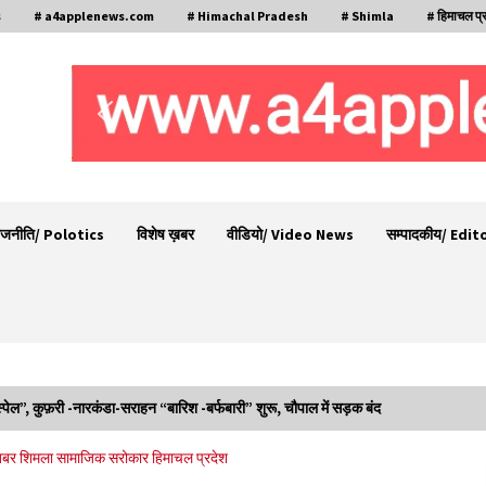
s
# a4applenews.com
# Himachal Pradesh
# Shimla
# हिमाचल प्
ाजनीति/ Polotics
विशेष ख़बर
वीडियो/ Video News
सम्पादकीय/ Edit
 स्पेल”, कुफ़री -नारकंडा-सराहन “बारिश -बर्फबारी” शुरू, चौपाल में सड़क बंद
रामपुर नगर परिषद के पिछले 5 वर्षों के कार्यों की होगी
ख़बर
शिमला
सामाजिक सरोकार
हिमाचल प्रदेश
समीक्षा, अनियमितता मिली तो होगी जांच : करण शर्मा
09/08/2026