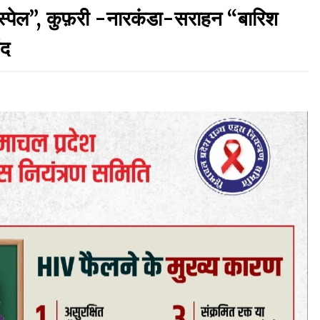
ई स्पेल”, कुफ़री -नारकंडा-सराहन “बारिश
5 किलो अफीम डोडा/पोस्त बरामदगी मामले में कुल्लू सैंज से
ंद
मुख्य सप्लायर गिरफ्तार
09/08/2026
चंबा के बैरागढ़ में दर्दनाक बस हादसा, 7 की मौत, 11 घायल,
राज्यपाल CM व कुलदीप पठानिया सहित नेताओं ने जताया
शोक
08/08/2026
ा
हमीरपुर के बड़सर में मनाया जाएगा राज्यस्तरीय स्वतंत्रता
दिवस समारोह, CM सुक्खू करेंगे ध्वजारोहण
07/08/2026