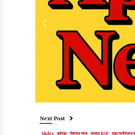
Next Post
Slider
कांगड़ा
नेशनल न्यूज
भाजपा BJP
युवा/मनोरंजन/