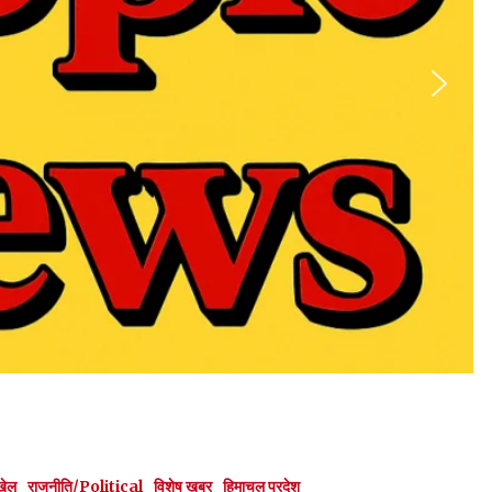
खेल
राजनीति/Political
विशेष ख़बर
हिमाचल प्रदेश