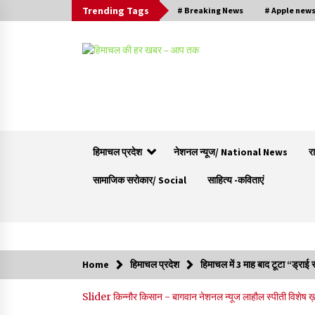
Trending Tags
# Breaking News
# Apple new
हिमाचल प्रदेश
नेशनल न्यूज/ National News
र
सामाजिक सरोकार/ Social
साहित्य -कविताएं
Trending Now
Home
हिमाचल प्रदेश
हिमाचल में 3 माह बाद टूटा “ड्राई
हिमाचल सरकार कोल्ड स्टोरेज, फ्रीज-ड्राई यूनिट और
Slider
किन्नौर
किसान - बागवान
नेशनल न्यूज
लाहौल स्पीती
विशेष 
रेफ्रिजरेटेड वैन के लिए देगी 70 % सब्सिडी
09/08/2026