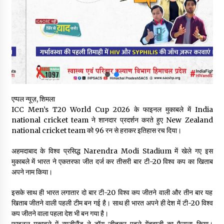
स्वास्थ्य विभाग की खरीद में घोटाले की आशंका, स्वतंत्र जांच की मांग, भाजपा
ने कहा- “हर पैसे का हिसाब जनता को मिले”
05/08/2026
भाजपा का कांग्रेस सरकार पर हमला, प्रतिशोध की राजनीति के खिलाफ कल
शिमला में प्रदर्शन, मानसून सत्र में सरकार को घेरने की तैयारी
04/08/2026
एप्पल न्यूज़, शिमला
पुलिस कांस्टेबल भर्ती के लिए बड़ी राहत, आयु सीमा में 1 वर्ष की छूट आवेदन की
ICC Men’s T20 World Cup 2026 के फाइनल मुकाबले में India
अंतिम तिथि अब 21 अगस्त
national cricket team ने शानदार प्रदर्शन करते हुए New Zealand
04/08/2026
national cricket team को 96 रन से हराकर इतिहास रच दिया।
हिमाचल सरकार लाएगी नई “स्वास्थ्य बीमा नीति”, गरीब परिवारों के लिए
अहमदाबाद के विश्व प्रसिद्ध Narendra Modi Stadium में खेले गए इस
उपलब्ध होगी बेहतरीन उपचार सुविधा- CM
मुकाबले में भारत ने एकतरफा जीत दर्ज कर तीसरी बार टी-20 विश्व कप का खिताब
04/08/2026
अपने नाम किया।
इसके साथ ही भारत लगातार दो बार टी-20 विश्व कप जीतने वाली और तीन बार यह
डॉ. परमार की 120वीं जयंती पर मुख्यमंत्री बोले— उनकी नीतियों को धरातल
पर उतारने के लिए सरकार प्रतिबद्ध
खिताब जीतने वाली पहली टीम बन गई है। साथ ही भारत अपने ही देश में टी-20 विश्व
04/08/2026
कप जीतने वाला पहला देश भी बन गया है।
फाइनल मुकाबले में न्यूजीलैंड ने टॉस जीतकर पहले गेंदबाजी का फैसला किया।