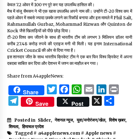
केवल 7.2 ओवर में 100 रन पूरे कर यह उपलब्धि हासिल की।
मैच में संजू सैमसन ने भी एक खास उपलब्धि अपने नाम की। उन्होंने टी-20 विश्व कप में
पहले ओवर में सबसे ज्यादा छक्के लगाने का रिकॉर्ड बनाया और इस मामले में Phil Salt,
Rahmanullah Gurbaz, Mohammad Rizwan और Quinton de
Kock जैसे खिलाड़ियों को पीछे छोड़ दिया।
टी-20 विश्व कप जीतने के साथ ही भारतीय टीम को लगभग 3 मिलियन डॉलर यानी
करीब 27.48 करोड़ रुपये की प्राइज मनी भी मिली। यह इनाम International
Cricket Council की ओर से दिया गया है।
इस शानदार जीत के साथ भारतीय क्रिकेट टीम ने एक बार फिर विश्व क्रिकेट में अपना
दबदबा साबित कर दिया और देशभर में जश्न का माहौल बन गया।
Share from A4appleNews:
Twitter
Facebook
WhatsApp
Email
Linked
Prin
Share
Telegram
X
Shar
Save
Post
Posted in
Slider
,
नेशनल न्यूज
,
युवा/मनोरंजन/खेल
,
विशेष ख़बर
,
शिमला
,
हिमाचल प्रदेश
Tagged #
a4applenews.com
#
Apple news
#