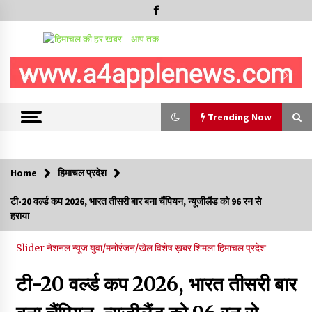
Trending Now
Trending Now
Home
हिमाचल प्रदेश
बड़ी ख़बर – अनुबंध कर्मचारियों को बैक डेट से नहीं मिलेगा नियमितीकरण,
टी-20 वर्ल्ड कप 2026, भारत तीसरी बार बना चैंपियन, न्यूजीलैंड को 96 रन से
शिक्षा निदेशालय ने जारी किया स्पष्टीकरण
हराया
05/08/2026
Slider
नेशनल न्यूज
युवा/मनोरंजन/खेल
विशेष ख़बर
शिमला
हिमाचल प्रदेश
देहरा पुलिस की बड़ी कार्रवाई- 90 लाख नकद और 2 करोड़के सोने के
आभूषण बरामद, 7 आरोपी गिरफ्तार
टी-20 वर्ल्ड कप 2026, भारत तीसरी बार
05/08/2026