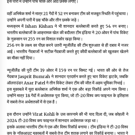
इस पारी में उन्होंने पांच चौके और आठ छक्के लगाए।
वहीं अभिषेक शर्मा ने मात्र 21 गेंदों में 52 रन बनाकर टीम को मजबूत स्थिति में पहुंचाया।
उन्होंने अपनी पारी में छह चौके और तीन छक्के जड़े।
मध्यक्रम में Ishan Kishan ने भी शानदार बल्लेबाजी करते हुए 54 रन बनाए।
भारतीय बल्लेबाजों के आक्रामक खेल की बदौलत टीम इंडिया ने 20 ओवर में पांच विकेट
के नुकसान पर 255 रन का विशाल स्कोर खड़ा किया।
256 रन के लक्ष्य का पीछा करने उतरी न्यूजीलैंड की टीम शुरुआत से ही दबाव में नजर
आई। भारतीय गेंदबाजों ने सटीक गेंदबाजी करते हुए कीवी बल्लेबाजों को खुलकर खेलने
का मौका नहीं दिया।
न्यूजीलैंड की पूरी टीम 19 ओवर में 159 रन पर सिमट गई। भारत की ओर से तेज
गेंदबाज Jasprit Bumrah ने शानदार प्रदर्शन करते हुए चार विकेट झटके, जबकि
ऑलराउंडर Axar Patel ने तीन विकेट लेकर टीम की जीत में अहम भूमिका निभाई।
इस मुकाबले में युवा बल्लेबाज अभिषेक शर्मा ने एक और बड़ा रिकॉर्ड अपने नाम किया।
उन्होंने मात्र 18 गेंदों में अर्धशतक पूरा किया, जो टी-20 विश्व कप फाइनल के इतिहास
में सबसे तेज अर्धशतकों में से एक है।
इस दौरान उन्होंने Virat Kohli के उस कारनामे की भी याद दिला दी, जब कोहली ने
2024 टी-20 विश्व कप फाइनल में शानदार अर्धशतक जड़ा था।
इसके अलावा भारतीय टीम ने एक और विश्व रिकॉर्ड बनाया। टीम इंडिया ने टी-20 विश्व
कप के नॉकआउट मुकाबलों में सबसे तेज टीम शतक लगाने का रिकॉर्ड बनाया। भारत ने