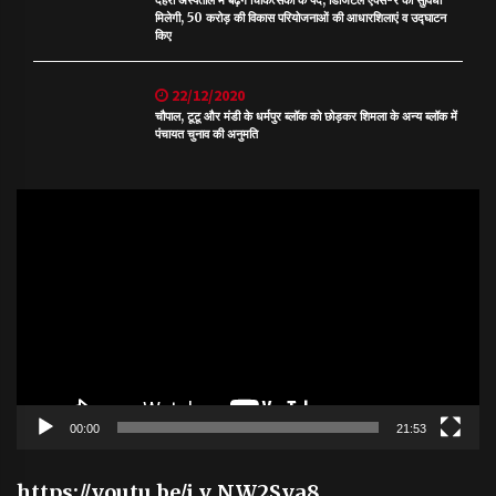
देहरा अस्पताल में बढ़ेंगे चिकित्सकों के पद, डिजिटल एक्स-रे की सुविधा
मिलेगी, 50 करोड़ की विकास परियोजनाओं की आधारशिलाएं व उद्घाटन
किए
22/12/2020
चौपाल, टूटू और मंडी के धर्मपुर ब्लॉक को छोड़कर शिमला के अन्य ब्लॉक में
पंचायत चुनाव की अनुमति
Video
Player
00:00
21:53
https://youtu.be/j_v_NW2Sya8