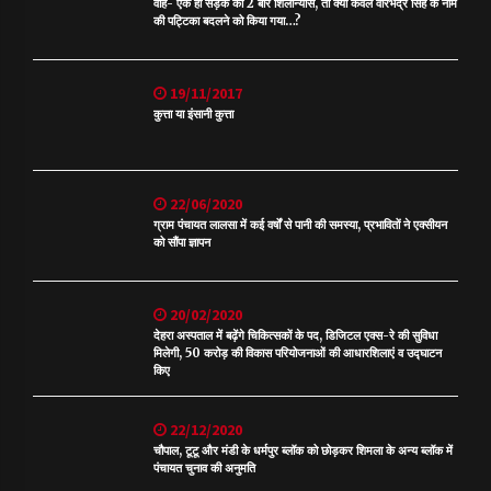
वाह- एक ही सड़क का 2 बार शिलान्यास, तो क्या केवल वीरभद्र सिंह के नाम
की पट्टिका बदलने को किया गया…?
19/11/2017
कुत्ता या इंसानी कुत्ता
22/06/2020
ग्राम पंचायत लालसा में कई वर्षों से पानी की समस्या, प्रभावितों ने एक्सीयन
को सौंपा ज्ञापन
20/02/2020
देहरा अस्पताल में बढ़ेंगे चिकित्सकों के पद, डिजिटल एक्स-रे की सुविधा
मिलेगी, 50 करोड़ की विकास परियोजनाओं की आधारशिलाएं व उद्घाटन
किए
22/12/2020
चौपाल, टूटू और मंडी के धर्मपुर ब्लॉक को छोड़कर शिमला के अन्य ब्लॉक में
पंचायत चुनाव की अनुमति