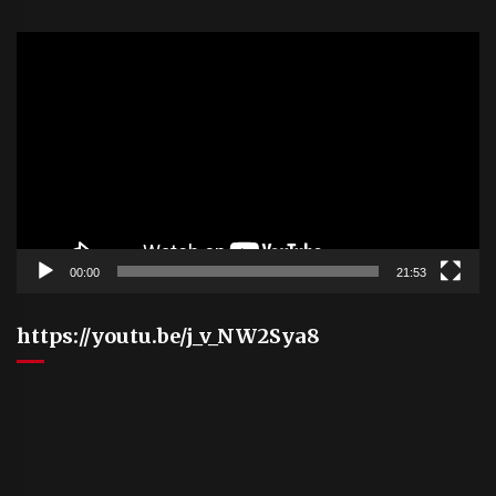
Video
Player
00:00
21:53
https://youtu.be/j_v_NW2Sya8