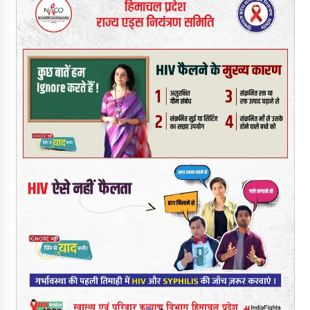
सुक्खू का गवर्नेंस मॉडल केवल ‘तालाबंदी’ पर आधारित- जयराम ठाकुर
09/08/2026
5 किलो अफीम डोडा/पोस्त बरामदगी मामले में कुल्लू सैंज से मुख्य सप्लायर
गिरफ्तार
09/08/2026
सुधीर शर्मा अपनी बोल-वाणी सुधारें, हिमाचली संस्कृति के अनुरूप करें भाषा का
प्रयोग- राजेश धर्माणी
08/08/2026
हिमाचल सरकार मछुआरों को नावों और मछली पकड़ने के उपकरणों पर डे रही
70 से 90% तक सब्सिडी
08/08/2026
चंबा के बैरागढ़ में दर्दनाक बस हादसा, 7 की मौत, 11 घायल, राज्यपाल CM व
कुलदीप पठानिया सहित नेताओं ने जताया शोक
08/08/2026