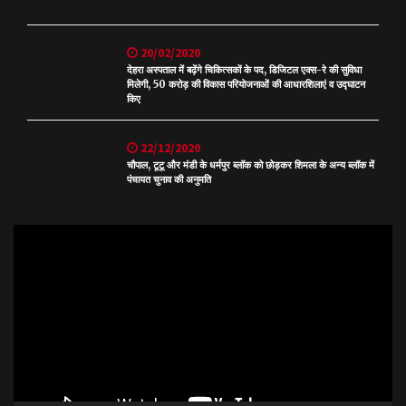
20/02/2020
देहरा अस्पताल में बढ़ेंगे चिकित्सकों के पद, डिजिटल एक्स-रे की सुविधा
मिलेगी, 50 करोड़ की विकास परियोजनाओं की आधारशिलाएं व उद्घाटन
किए
22/12/2020
चौपाल, टूटू और मंडी के धर्मपुर ब्लॉक को छोड़कर शिमला के अन्य ब्लॉक में
पंचायत चुनाव की अनुमति
Video
Player