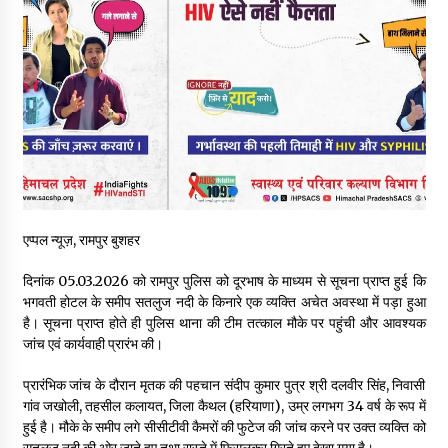
30 बैग की सीमा पर भाजपा का हमला, बोली- कांग्रेस सरकार ने सेब उत्पादकों
की तोड़ी कमर- संदीपनी
07/08/2026
शिमला पुलिस में बड़ी अनुशासनात्मक कार्रवाई, 3 पुलिसकर्मी निलंबित
07/08/2026
6 साल में पीएम नरेंद्र मोदी के विदेश दौरों पर 557 करोड़ खर्च, सरकार ने
संसद में दी जानकारी
एप्पल न्यूज़, रामपुर बुशहर
07/08/2026
दिनांक 05.03.2026 को रामपुर पुलिस को दूरभाष के माध्यम से सूचना प्राप्त हुई कि
रूपी भावा वन्यजीव अभयारण्य में फिर दिखा जंगलों का ‘खामोश पहरेदार’, दुर्लभ
भगवती होटल के समीप सतलुज नदी के किनारे एक व्यक्ति अचेत अवस्था में पड़ा हुआ
हिमालयन “सीरो” कैमरे में कैद
है। सूचना प्राप्त होते ही पुलिस थाना की टीम तत्काल मौके पर पहुंची और आवश्यक
06/08/2026
जांच एवं कार्यवाही प्रारंभ की।
प्रारंभिक जांच के दौरान मृतक की पहचान संदीप कुमार पुत्र श्री दलवीर सिंह, निवासी
भ्रष्टाचार से अर्जित संपत्ति जब्त कर गरीबों में बांटेगी हिमाचल सरकार -CM
गांव जखोली, तहसील कलायत, जिला कैथल (हरियाणा), उम्र लगभग 34 वर्ष के रूप में
06/08/2026
हुई है। मौके के समीप लगे सीसीटीवी कैमरों की फुटेज की जांच करने पर उक्त व्यक्ति को
सतलुज नदी की ओर जाते हुए तथा रास्ते में फिसलकर गिरते हुए देखा गया है।