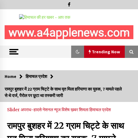
Trending Now
Trending Now
Home
हिमाचल प्रदेश
सुधीर शर्मा अपनी बोल-वाणी सुधारें, हिमाचली संस्कृति के अनुरूप करें भाषा का
रामपुर बुशहर में 22 ग्राम चिट्टे के साथ मृत मिला हरियाणा का युवक, 7 मामले पहले
प्रयोग- राजेश धर्माणी
से थे दर्ज, पैरोल पर छूटा था तस्करी जारी
08/08/2026
Slider
अपराध-हादसे
नेशनल न्यूज
विशेष ख़बर
शिमला
हिमाचल प्रदेश
हिमाचल सरकार मछुआरों को नावों और मछली पकड़ने के उपकरणों पर डे रही
70 से 90% तक सब्सिडी
रामपुर बुशहर में 22 ग्राम चिट्टे के साथ
08/08/2026