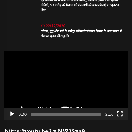
देहरा अस्पताल में बढ़ेंगे चिकित्सकों के पद, डिजिटल एक्स-रे की सुविधा
मिलेगी, 50 करोड़ की विकास परियोजनाओं की आधारशिलाएं व उद्घाटन
किए
22/12/2020
चौपाल, टूटू और मंडी के धर्मपुर ब्लॉक को छोड़कर शिमला के अन्य ब्लॉक में
पंचायत चुनाव की अनुमति
Video
Player
00:00
21:53
https://youtu.be/j_v_NW2Sya8