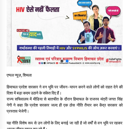
नितिन गडकरी से मिले विक्रमादित्य सिंह, हिमाचल की सड़क परियोजनाओं को
मिली बड़ी सौगात
06/08/2026
आपदा के दौरान मीडिया संचार एवं सूचना प्रबंधन पर शिमला में एक दिवसीय
ओरिएंटेशन कार्यशाला आयोजित
06/08/2026
नेता प्रतिपक्ष जयराम के आरोप निराधार, सबूत हैं तो सार्वजनिक करें: नरेश
चौहान
06/08/2026
एप्पल न्यूज़, शिमला
बड़ी ख़बर – अनुबंध कर्मचारियों को बैक डेट से नहीं मिलेगा नियमितीकरण,
हिमाचल प्रदेश सरकार ने वन भूमि पर जीवन-यापन करने वाले लोगों को राहत देने की
शिक्षा निदेशालय ने जारी किया स्पष्टीकरण
दिशा में बड़ा कदम उठाने के संकेत दिए हैं।
05/08/2026
राज्य सचिवालय में मीडिया से बातचीत के दौरान हिमाचल के राजस्व मंत्री जगत सिंह
नेगी ने कहा कि प्रदेश सरकार जल्द ही एक ठोस नीति तैयार कर केंद्र सरकार को
प्रस्ताव भेजेगी।
देहरा पुलिस की बड़ी कार्रवाई- 90 लाख नकद और 2 करोड़के सोने के
आभूषण बरामद, 7 आरोपी गिरफ्तार
05/08/2026
यह नीति विशेष रूप से उन लोगों के लिए बनाई जा रही है जो वर्षों से वन भूमि पर रहकर
अपना जीवन यापन कर रहे हैं।