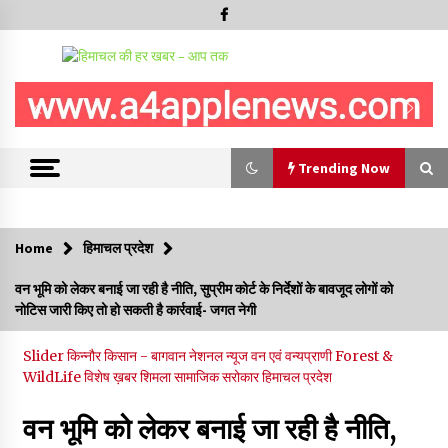
Trending Now
Trending Now
Home
हिमाचल प्रदेश
हमीरपुर के बड़सर में मनाया जाएगा राज्यस्तरीय स्वतंत्रता दिवस समारोह, CM
वन भूमि को लेकर बनाई जा रही है नीति, सुप्रीम कोर्ट के निर्देशों के बावजूद लोगों को
सुक्खू करेंगे ध्वजारोहण
नोटिस जारी किए तो हो सकती है कार्रवाई- जगत नेगी
07/08/2026
Slider
किन्नौर
किसान - बागवान
नेशनल न्यूज
वन एवं वन्यप्राणी Forest &
वन विभाग के एक हजार खिलाड़ी रामपुर में दिखाएंगे जौहर, 11 से 13 सितंबर
WildLife
विशेष ख़बर
शिमला
सामाजिक सरोकार
हिमाचल प्रदेश
तक आयोजित होगी 27वीं वार्षिक खेलकूद प्रतियोगिता
07/08/2026
वन भूमि को लेकर बनाई जा रही है नीति,