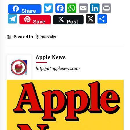
Twitter
Facebook
WhatsApp
Email
Linked
Prin
Share
Telegram
X
Shar
Save
Post
Posted in
हिमाचल प्रदेश
Apple News
http://a4applenews.com