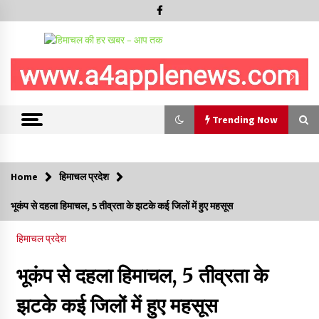
Trending Now
Trending Now
Home
हिमाचल प्रदेश
हिमाचल सरकार मछुआरों को नावों और मछली पकड़ने के उपकरणों पर डे रही
भूकंप से दहला हिमाचल, 5 तीव्रता के झटके कई जिलों में हुए महसूस
70 से 90% तक सब्सिडी
08/08/2026
हिमाचल प्रदेश
चंबा के बैरागढ़ में दर्दनाक बस हादसा, 7 की मौत, 11 घायल, राज्यपाल CM व
भूकंप से दहला हिमाचल, 5 तीव्रता के
कुलदीप पठानिया सहित नेताओं ने जताया शोक
08/08/2026
झटके कई जिलों में हुए महसूस