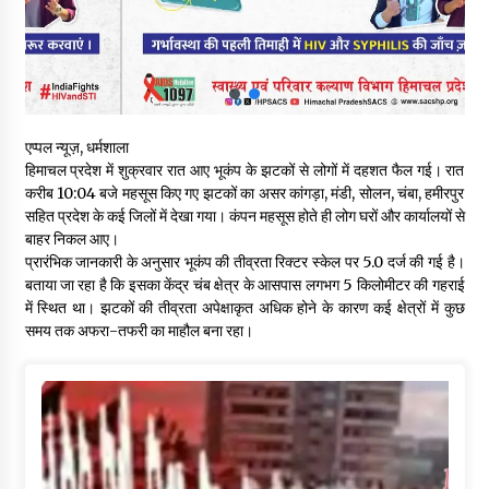
शिमला पुलिस में बड़ी अनुशासनात्मक कार्रवाई, 3 पुलिसकर्मी निलंबित
07/08/2026
6 साल में पीएम नरेंद्र मोदी के विदेश दौरों पर 557 करोड़ खर्च, सरकार ने
संसद में दी जानकारी
एप्पल न्यूज़, धर्मशाला
07/08/2026
हिमाचल प्रदेश में शुक्रवार रात आए भूकंप के झटकों से लोगों में दहशत फैल गई। रात
करीब 10:04 बजे महसूस किए गए झटकों का असर कांगड़ा, मंडी, सोलन, चंबा, हमीरपुर
सहित प्रदेश के कई जिलों में देखा गया। कंपन महसूस होते ही लोग घरों और कार्यालयों से
रूपी भावा वन्यजीव अभयारण्य में फिर दिखा जंगलों का ‘खामोश पहरेदार’, दुर्लभ
बाहर निकल आए।
हिमालयन “सीरो” कैमरे में कैद
प्रारंभिक जानकारी के अनुसार भूकंप की तीव्रता रिक्टर स्केल पर 5.0 दर्ज की गई है।
06/08/2026
बताया जा रहा है कि इसका केंद्र चंब क्षेत्र के आसपास लगभग 5 किलोमीटर की गहराई
में स्थित था। झटकों की तीव्रता अपेक्षाकृत अधिक होने के कारण कई क्षेत्रों में कुछ
भ्रष्टाचार से अर्जित संपत्ति जब्त कर गरीबों में बांटेगी हिमाचल सरकार -CM
समय तक अफरा-तफरी का माहौल बना रहा।
06/08/2026
नितिन गडकरी से मिले विक्रमादित्य सिंह, हिमाचल की सड़क परियोजनाओं को
मिली बड़ी सौगात
06/08/2026