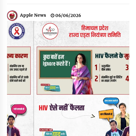
चंबा में बड़ा बस सड़क हादसा, 3 की मौत कई गंभीर घायल, बैरागढ़ से चंबा आ
रही थी निजी बस शर्मा कोच
Apple News
06/06/2026
08/08/2026
चौपाल विधायक पर BDC सदस्य राजेश रढाइक का तीखा हमला, मांगा
इस्तीफा
08/08/2026
हमीरपुर के बड़सर में मनाया जाएगा राज्यस्तरीय स्वतंत्रता दिवस समारोह, CM
सुक्खू करेंगे ध्वजारोहण
07/08/2026
वन विभाग के एक हजार खिलाड़ी रामपुर में दिखाएंगे जौहर, 11 से 13 सितंबर
तक आयोजित होगी 27वीं वार्षिक खेलकूद प्रतियोगिता
07/08/2026
30 बैग की सीमा पर भाजपा का हमला, बोली- कांग्रेस सरकार ने सेब उत्पादकों
की तोड़ी कमर- संदीपनी
07/08/2026