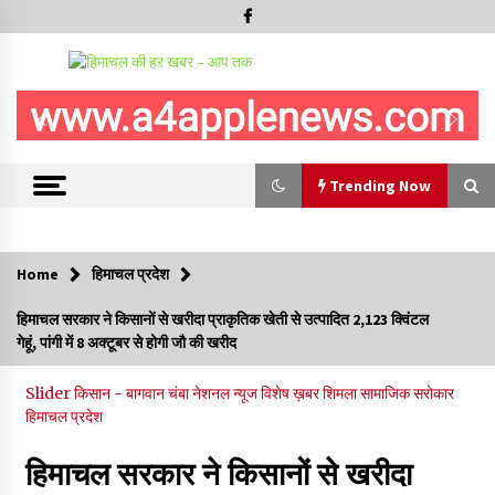
Trending Now
Trending Now
Home
हिमाचल प्रदेश
चंबा के बैरागढ़ में दर्दनाक बस हादसा, 7 की मौत, 11 घायल, राज्यपाल CM व
हिमाचल सरकार ने किसानों से खरीदा प्राकृतिक खेती से उत्पादित 2,123 क्विंटल
कुलदीप पठानिया सहित नेताओं ने जताया शोक
गेहूं, पांगी में 8 अक्टूबर से होगी जौ की खरीद
08/08/2026
Slider
किसान - बागवान
चंबा
नेशनल न्यूज
विशेष ख़बर
शिमला
सामाजिक सरोकार
चंबा में बड़ा बस सड़क हादसा, 3 की मौत कई गंभीर घायल, बैरागढ़ से चंबा आ
हिमाचल प्रदेश
रही थी निजी बस शर्मा कोच
08/08/2026
हिमाचल सरकार ने किसानों से खरीदा