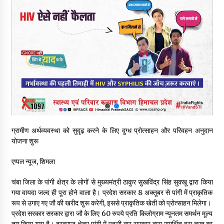
6 साल में पीएम नरेंद्र मोदी के विदेश दौरों पर 557 करोड़ खर्च, सरकार ने
संसद में दी जानकारी
07/08/2026
रूपी भावा वन्यजीव अभयारण्य में फिर दिखा जंगलों का ‘खामोश पहरेदार’, दुर्लभ
हिमालयन “सीरो” कैमरे में कैद
06/08/2026
भ्रष्टाचार से अर्जित संपत्ति जब्त कर गरीबों में बांटेगी हिमाचल सरकार -CM
06/08/2026
ग्रामीण अर्थव्यवस्था को सुदृढ़ करने के लिए दुग्ध प्रोत्साहन और परिवहन अनुदान
योजना शुरू
नितिन गडकरी से मिले विक्रमादित्य सिंह, हिमाचल की सड़क परियोजनाओं को
मिली बड़ी सौगात
06/08/2026
एप्पल न्यूज, शिमला
चंबा जिला के पांगी क्षेत्र के लोगों से मुख्यमंत्री ठाकुर सुखविंद्र सिंह सुक्खू द्वारा किया
आपदा के दौरान मीडिया संचार एवं सूचना प्रबंधन पर शिमला में एक दिवसीय
गया वायदा जल्द ही पूरा होने वाला है। प्रदेश सरकार 8 अक्तूबर से पांगी में प्राकृतिक
ओरिएंटेशन कार्यशाला आयोजित
रूप से उगाए गए जौ की खरीद शुरू करेगी, इससे प्राकृतिक खेती को प्रोत्साहन मिलेगा।
06/08/2026
प्रदेश सरकार सरकार द्वारा जौ के लिए 60 रुपये प्रति किलोग्राम न्यूनतम समर्थन मूल्य
तय किया गया है। दूरदराज क्षेत्र पांगी में पहली बार सरकार द्वारा समर्थित इस तरह का