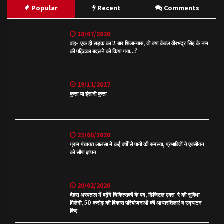
Popular
Recent
Comments
18/07/2020
वाह- एक ही सड़क का 2 बार शिलान्यास, तो क्या केवल वीरभद्र सिंह के नाम
की पट्टिका बदलने को किया गया…?
19/11/2017
कुत्ता या इंसानी कुत्ता
22/06/2020
ग्राम पंचायत लालसा में कई वर्षों से पानी की समस्या, प्रभावितों ने एक्सीयन
को सौंपा ज्ञापन
20/02/2020
देहरा अस्पताल में बढ़ेंगे चिकित्सकों के पद, डिजिटल एक्स-रे की सुविधा
मिलेगी, 50 करोड़ की विकास परियोजनाओं की आधारशिलाएं व उद्घाटन
किए