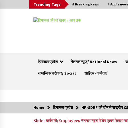
Trending Tags
# Breaking News
# Apple new
हिमाचल प्रदेश
नेशनल न्यूज/ National News
र
सामाजिक सरोकार/ Social
साहित्य -कविताएं
Trending Now
Home
हिमाचल प्रदेश
HP-SDRF की टीम ने राष्ट्रीय CSS
30 बैग की सीमा पर भाजपा का हमला, बोली- कांग्रेस
Slider
कर्मचारी/Employees
नेशनल न्यूज
विशेष ख़बर
शिमला
सा
सरकार ने सेब उत्पादकों की तोड़ी कमर- संदीपनी
07/08/2026