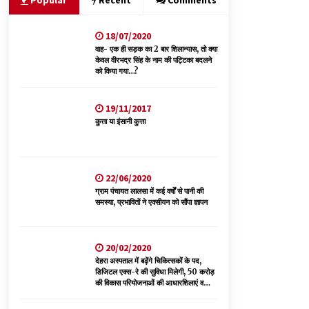
Popular
Recent
Comments
18/07/2020
नितिन गडकरी से मिले विक्रमादित्य सिंह, हिमाचल की सड़क
परियोजनाओं को मिली बड़ी सौगात
वाह- एक ही सड़क का 2 बार शिलान्यास, तो क्या
केवल वीरभद्र सिंह के नाम की पट्टिका बदलने
06/08/2026
को किया गया…?
बड़ी ख़बर – अनुबंध कर्मचारियों को बैक डेट से नहीं मिलेगा
19/11/2017
नियमितीकरण, शिक्षा निदेशालय ने जारी किया स्पष्टीकरण
कुत्ता या इंसानी कुत्ता
05/08/2026
वन विभाग एवं रेड क्रॉस सोसायटी के संयुक्त तत्वावधान में
शूराला में वृक्षारोपण अभियान आयोजित
22/06/2020
05/08/2026
ग्राम पंचायत लालसा में कई वर्षों से पानी की
समस्या, प्रभावितों ने एक्सीयन को सौंपा ज्ञापन
20/02/2020
देहरा अस्पताल में बढ़ेंगे चिकित्सकों के पद,
डिजिटल एक्स-रे की सुविधा मिलेगी, 50 करोड़
की विकास परियोजनाओं की आधारशिलाएं व
उद्घाटन किए