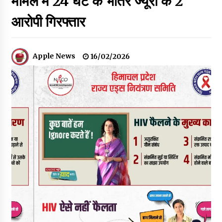
मामले में 24 घंटे के भीतर ज्यूरी के 2
30 बैग की सीमा पर भाजपा का हमला, बोली- कांग्रेस सरकार ने सेब उत्पादकों
की तोड़ी कमर- संदीपनी
आरोपी गिरफ्तार
07/08/2026
शिमला पुलिस में बड़ी अनुशासनात्मक कार्रवाई, 3 पुलिसकर्मी निलंबित
Apple News
16/02/2026
07/08/2026
6 साल में पीएम नरेंद्र मोदी के विदेश दौरों पर 557 करोड़ खर्च, सरकार ने
संसद में दी जानकारी
07/08/2026
रूपी भावा वन्यजीव अभयारण्य में फिर दिखा जंगलों का ‘खामोश पहरेदार’, दुर्लभ
हिमालयन “सीरो” कैमरे में कैद
06/08/2026
भ्रष्टाचार से अर्जित संपत्ति जब्त कर गरीबों में बांटेगी हिमाचल सरकार -CM
06/08/2026