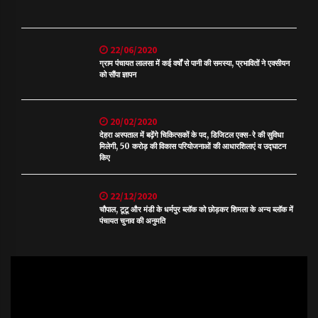
22/06/2020
ग्राम पंचायत लालसा में कई वर्षों से पानी की समस्या, प्रभावितों ने एक्सीयन
को सौंपा ज्ञापन
20/02/2020
देहरा अस्पताल में बढ़ेंगे चिकित्सकों के पद, डिजिटल एक्स-रे की सुविधा
मिलेगी, 50 करोड़ की विकास परियोजनाओं की आधारशिलाएं व उद्घाटन
किए
22/12/2020
चौपाल, टूटू और मंडी के धर्मपुर ब्लॉक को छोड़कर शिमला के अन्य ब्लॉक में
पंचायत चुनाव की अनुमति
Video
Player