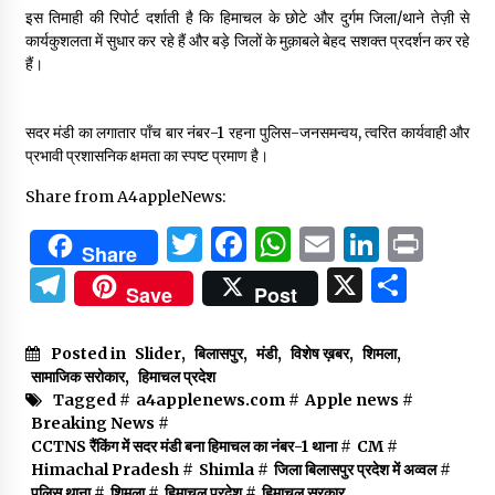
इस तिमाही की रिपोर्ट दर्शाती है कि हिमाचल के छोटे और दुर्गम जिला/थाने तेज़ी से
कार्यकुशलता में सुधार कर रहे हैं और बड़े जिलों के मुक़ाबले बेहद सशक्त प्रदर्शन कर रहे
हैं।
सदर मंडी का लगातार पाँच बार नंबर-1 रहना पुलिस-जनसमन्वय, त्वरित कार्यवाही और
प्रभावी प्रशासनिक क्षमता का स्पष्ट प्रमाण है।
Share from A4appleNews:
Twitter
Facebook
WhatsApp
Email
Linked
Prin
Share
Telegram
X
Shar
Save
Post
Posted in
Slider
,
बिलासपुर
,
मंडी
,
विशेष ख़बर
,
शिमला
,
सामाजिक सरोकार
,
हिमाचल प्रदेश
Tagged #
a4applenews.com
#
Apple news
#
Breaking News
#
CCTNS रैंकिंग में सदर मंडी बना हिमाचल का नंबर-1 थाना
#
CM
#
Himachal Pradesh
#
Shimla
#
जिला बिलासपुर प्रदेश में अव्वल
#
पुलिस थाना
#
शिमला
#
हिमाचल प्रदेश
#
हिमाचल सरकार