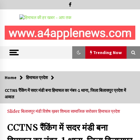
Trending Now
Trending Now
Home
हिमाचल प्रदेश
हमीरपुर के बड़सर में मनाया जाएगा राज्यस्तरीय स्वतंत्रता दिवस समारोह, CM
CCTNS रैंकिंग में सदर मंडी बना हिमाचल का नंबर-1 थाना, जिला बिलासपुर प्रदेश में
सुक्खू करेंगे ध्वजारोहण
अव्वल
07/08/2026
Slider
बिलासपुर
मंडी
विशेष ख़बर
शिमला
सामाजिक सरोकार
हिमाचल प्रदेश
वन विभाग के एक हजार खिलाड़ी रामपुर में दिखाएंगे जौहर, 11 से 13 सितंबर
तक आयोजित होगी 27वीं वार्षिक खेलकूद प्रतियोगिता
CCTNS रैंकिंग में सदर मंडी बना
07/08/2026