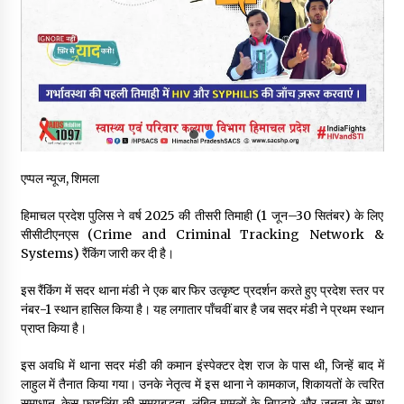
नितिन गडकरी से मिले विक्रमादित्य सिंह, हिमाचल की सड़क परियोजनाओं को
मिली बड़ी सौगात
06/08/2026
आपदा के दौरान मीडिया संचार एवं सूचना प्रबंधन पर शिमला में एक दिवसीय
ओरिएंटेशन कार्यशाला आयोजित
06/08/2026
एप्पल न्यूज, शिमला
नेता प्रतिपक्ष जयराम के आरोप निराधार, सबूत हैं तो सार्वजनिक करें: नरेश
चौहान
हिमाचल प्रदेश पुलिस ने वर्ष 2025 की तीसरी तिमाही (1 जून–30 सितंबर) के लिए
06/08/2026
सीसीटीएनएस (Crime and Criminal Tracking Network &
Systems) रैंकिंग जारी कर दी है।
बड़ी ख़बर – अनुबंध कर्मचारियों को बैक डेट से नहीं मिलेगा नियमितीकरण,
शिक्षा निदेशालय ने जारी किया स्पष्टीकरण
इस रैंकिंग में सदर थाना मंडी ने एक बार फिर उत्कृष्ट प्रदर्शन करते हुए प्रदेश स्तर पर
05/08/2026
नंबर-1 स्थान हासिल किया है। यह लगातार पाँचवीं बार है जब सदर मंडी ने प्रथम स्थान
प्राप्त किया है।
देहरा पुलिस की बड़ी कार्रवाई- 90 लाख नकद और 2 करोड़के सोने के
आभूषण बरामद, 7 आरोपी गिरफ्तार
इस अवधि में थाना सदर मंडी की कमान इंस्पेक्टर देश राज के पास थी, जिन्हें बाद में
05/08/2026
लाहुल में तैनात किया गया। उनके नेतृत्व में इस थाना ने कामकाज, शिकायतों के त्वरित
समाधान, केस फाइलिंग की समयबद्धता, लंबित मामलों के निपटारे और जनता के साथ