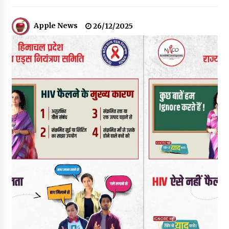
हिमालयन “सीरो” कैमरे में कैद
06/08/2026
Apple News
26/12/2025
भ्रष्टाचार से अर्जित संपत्ति जब्त कर गरीबों में बांटेगी हिमाचल सरकार -CM
06/08/2026
नितिन गडकरी से मिले विक्रमादित्य सिंह, हिमाचल की सड़क परियोजनाओं को
मिली बड़ी सौगात
06/08/2026
आपदा के दौरान मीडिया संचार एवं सूचना प्रबंधन पर शिमला में एक दिवसीय
ओरिएंटेशन कार्यशाला आयोजित
06/08/2026
नेता प्रतिपक्ष जयराम के आरोप निराधार, सबूत हैं तो सार्वजनिक करें: नरेश
चौहान
06/08/2026
बड़ी ख़बर – अनुबंध कर्मचारियों को बैक डेट से नहीं मिलेगा नियमितीकरण,