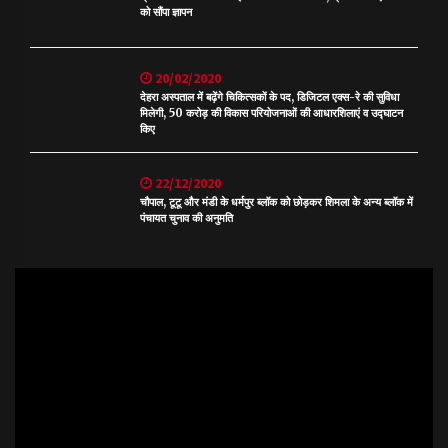
को सौंपा ज्ञापन
20/02/2020
देहरा अस्पताल में बढ़ेंगे चिकित्सकों के पद, डिजिटल एक्स-रे की सुविधा
मिलेगी, 50 करोड़ की विकास परियोजनाओं की आधारशिलाएं व उद्घाटन
किए
22/12/2020
चौपाल, टूटू और मंडी के धर्मपुर ब्लॉक को छोड़कर शिमला के अन्य ब्लॉक में
पंचायत चुनाव की अनुमति
Video
Player