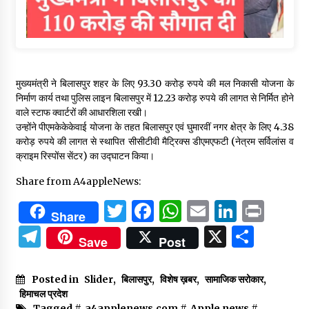
मुख्यमंत्री ने बिलासपुर शहर के लिए 93.30 करोड़ रुपये की मल निकासी योजना के
निर्माण कार्य तथा पुलिस लाइन बिलासपुर में 12.23 करोड़ रुपये की लागत से निर्मित होने
वाले स्टाफ क्वार्टरों की आधारशिला रखी।
उन्होंने पीएमकेकेकेवाई योजना के तहत बिलासपुर एवं घुमारवीं नगर क्षेत्र के लिए 4.38
करोड़ रुपये की लागत से स्थापित सीसीटीवी मैट्रिक्स डीएमएफटी (नेत्रम सर्विलांस व
क्राइम रिस्पोंस सेंटर) का उद्घाटन किया।
Share from A4appleNews:
Twitter
Facebook
WhatsApp
Email
Linked
Prin
Share
Telegram
X
Shar
Save
Post
Posted in
Slider
,
बिलासपुर
,
विशेष ख़बर
,
सामाजिक सरोकार
,
हिमाचल प्रदेश
Tagged #
a4applenews.com
#
Apple news
#