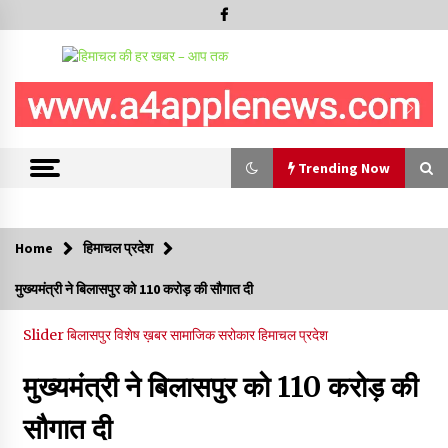
Trending Now
Trending Now
Home
हिमाचल प्रदेश
शिमला पुलिस में बड़ी अनुशासनात्मक कार्रवाई, 3 पुलिसकर्मी निलंबित
मुख्यमंत्री ने बिलासपुर को 110 करोड़ की सौगात दी
07/08/2026
Slider
बिलासपुर
विशेष ख़बर
सामाजिक सरोकार
हिमाचल प्रदेश
6 साल में पीएम नरेंद्र मोदी के विदेश दौरों पर 557 करोड़ खर्च, सरकार ने
संसद में दी जानकारी
मुख्यमंत्री ने बिलासपुर को 110 करोड़ की
07/08/2026
सौगात दी
रूपी भावा वन्यजीव अभयारण्य में फिर दिखा जंगलों का ‘खामोश पहरेदार’, दुर्लभ