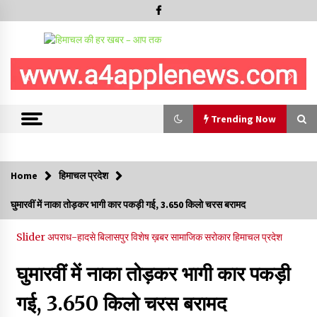
Trending Now
Trending Now
Home
हिमाचल प्रदेश
चंबा के बैरागढ़ में दर्दनाक बस हादसा, 7 की मौत, 11 घायल, राज्यपाल CM व
घुमारवीं में नाका तोड़कर भागी कार पकड़ी गई, 3.650 किलो चरस बरामद
कुलदीप पठानिया सहित नेताओं ने जताया शोक
08/08/2026
Slider
अपराध-हादसे
बिलासपुर
विशेष ख़बर
सामाजिक सरोकार
हिमाचल प्रदेश
चंबा में बड़ा बस सड़क हादसा, 3 की मौत कई गंभीर घायल, बैरागढ़ से चंबा आ
रही थी निजी बस शर्मा कोच
घुमारवीं में नाका तोड़कर भागी कार पकड़ी
08/08/2026
गई, 3.650 किलो चरस बरामद