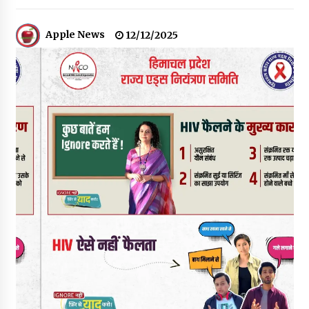
चौपाल विधायक पर BDC सदस्य राजेश रढाइक का तीखा हमला, मांगा
इस्तीफा
08/08/2026
Apple News
12/12/2025
हमीरपुर के बड़सर में मनाया जाएगा राज्यस्तरीय स्वतंत्रता दिवस समारोह, CM
सुक्खू करेंगे ध्वजारोहण
07/08/2026
वन विभाग के एक हजार खिलाड़ी रामपुर में दिखाएंगे जौहर, 11 से 13 सितंबर
तक आयोजित होगी 27वीं वार्षिक खेलकूद प्रतियोगिता
07/08/2026
30 बैग की सीमा पर भाजपा का हमला, बोली- कांग्रेस सरकार ने सेब उत्पादकों
की तोड़ी कमर- संदीपनी
07/08/2026
शिमला पुलिस में बड़ी अनुशासनात्मक कार्रवाई, 3 पुलिसकर्मी निलंबित
07/08/2026