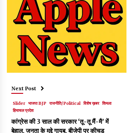
Next Post
Slider
भाजपा BJP
राजनीति/Political
विशेष ख़बर
शिमला
हिमाचल प्रदेश
कांग्रेस की 3 साल की सरकार ‘तू-तू मैं-मै’ में
बेहाल, जनता के मुद्दे गायब, बीजेपी पर कीचड़