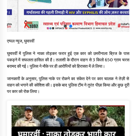
6 साल में पीएम नरेंद्र मोदी के विदेश दौरों पर 557 करोड़ खर्च, सरकार ने
संसद में दी जानकारी
07/08/2026
रूपी भावा वन्यजीव अभयारण्य में फिर दिखा जंगलों का ‘खामोश पहरेदार’, दुर्लभ
हिमालयन “सीरो” कैमरे में कैद
एप्पल न्यूज, घुमारवीं
06/08/2026
घुमारवीं में पुलिस ने नाका तोड़कर फरार हुई एक कार को उमरीनाला ब्रिज के पास
भ्रष्टाचार से अर्जित संपत्ति जब्त कर गरीबों में बांटेगी हिमाचल सरकार -CM
पकड़ने में सफलता हासिल की है। तलाशी के दौरान वाहन से 3 किलो 650 ग्राम चरस
06/08/2026
बरामद की गई। पुलिस ने मौके पर ही आरोपियों को हिरासत में ले लिया।
जानकारी के अनुसार, पुलिस नाके पर रोकने का संकेत देने पर कार चालक ने तेज़ी से
वाहन को भगाने की कोशिश की। इसके बाद पुलिस टीम ने तुरंत पीछा किया और कुछ दूरी
नितिन गडकरी से मिले विक्रमादित्य सिंह, हिमाचल की सड़क परियोजनाओं को
मिली बड़ी सौगात
पर कार को रोक लिया।
06/08/2026
आपदा के दौरान मीडिया संचार एवं सूचना प्रबंधन पर शिमला में एक दिवसीय
ओरिएंटेशन कार्यशाला आयोजित
06/08/2026