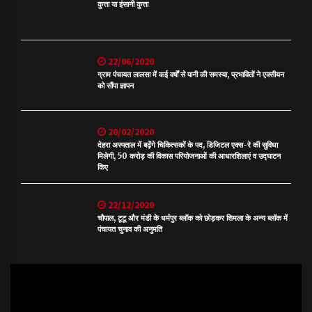
कुत्ता या इंसानी कुत्ता
22/06/2020
ग्राम पंचायत लालसा में कई वर्षों से पानी की समस्या, प्रभावितों ने एक्सीयन
को सौंपा ज्ञापन
20/02/2020
देहरा अस्पताल में बढ़ेंगे चिकित्सकों के पद, डिजिटल एक्स-रे की सुविधा
मिलेगी, 50 करोड़ की विकास परियोजनाओं की आधारशिलाएं व उद्घाटन
किए
22/12/2020
चौपाल, टूटू और मंडी के धर्मपुर ब्लॉक को छोड़कर शिमला के अन्य ब्लॉक में
पंचायत चुनाव की अनुमति
Video
Player