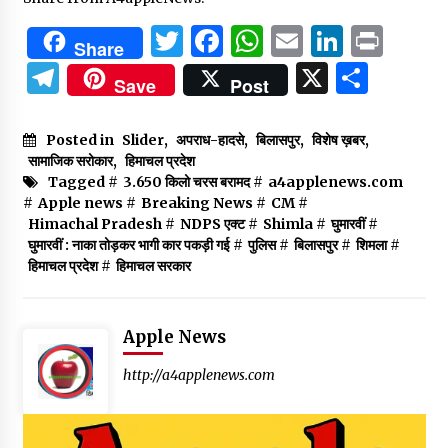
Twitter
Facebook
WhatsApp
Email
Linked
Prin
Share
Telegram
X
Shar
Save
Post
Posted in
Slider
,
अपराध-हादसे
,
बिलासपुर
,
विशेष ख़बर
,
सामाजिक सरोकार
,
हिमाचल प्रदेश
Tagged #
3.650 किलो चरस बरामद
#
a4applenews.com
#
Apple news
#
Breaking News
#
CM
#
Himachal Pradesh
#
NDPS एक्ट
#
Shimla
#
घुमारवीं
#
घुमारवीं : नाका तोड़कर भागी कार पकड़ी गई
#
पुलिस
#
बिलासपुर
#
शिमला
#
हिमाचल प्रदेश
#
हिमाचल सरकार
Apple News
http://a4applenews.com