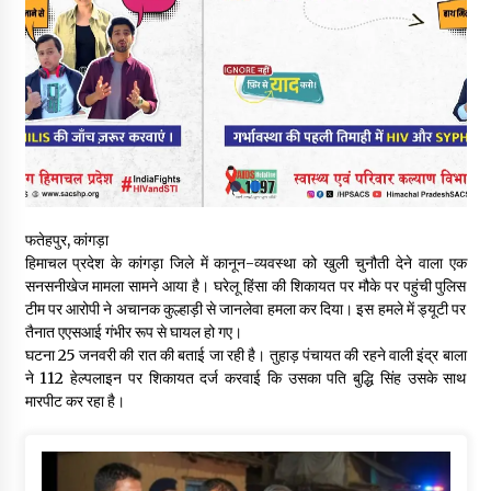
नितिन गडकरी से मिले विक्रमादित्य सिंह, हिमाचल की सड़क परियोजनाओं को
मिली बड़ी सौगात
06/08/2026
आपदा के दौरान मीडिया संचार एवं सूचना प्रबंधन पर शिमला में एक दिवसीय
ओरिएंटेशन कार्यशाला आयोजित
06/08/2026
नेता प्रतिपक्ष जयराम के आरोप निराधार, सबूत हैं तो सार्वजनिक करें: नरेश
फतेहपुर, कांगड़ा
चौहान
हिमाचल प्रदेश के कांगड़ा जिले में कानून-व्यवस्था को खुली चुनौती देने वाला एक
06/08/2026
सनसनीखेज मामला सामने आया है। घरेलू हिंसा की शिकायत पर मौके पर पहुंची पुलिस
टीम पर आरोपी ने अचानक कुल्हाड़ी से जानलेवा हमला कर दिया। इस हमले में ड्यूटी पर
बड़ी ख़बर – अनुबंध कर्मचारियों को बैक डेट से नहीं मिलेगा नियमितीकरण,
तैनात एएसआई गंभीर रूप से घायल हो गए।
शिक्षा निदेशालय ने जारी किया स्पष्टीकरण
घटना 25 जनवरी की रात की बताई जा रही है। तुहाड़ पंचायत की रहने वाली इंद्र बाला
05/08/2026
ने 112 हेल्पलाइन पर शिकायत दर्ज करवाई कि उसका पति बुद्धि सिंह उसके साथ
मारपीट कर रहा है।
देहरा पुलिस की बड़ी कार्रवाई- 90 लाख नकद और 2 करोड़के सोने के
आभूषण बरामद, 7 आरोपी गिरफ्तार
05/08/2026