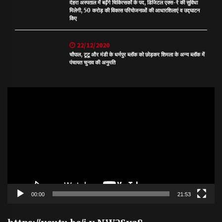
देहरा अस्पताल में बढ़ेंगे चिकित्सकों के पद, डिजिटल एक्स-रे की सुविधा
मिलेगी, 50 करोड़ की विकास परियोजनाओं की आधारशिलाएं व उद्घाटन
किए
22/12/2020
चौपाल, टूटू और मंडी के धर्मपुर ब्लॉक को छोड़कर शिमला के अन्य ब्लॉक में
पंचायत चुनाव की अनुमति
Video
Player
00:00
21:53