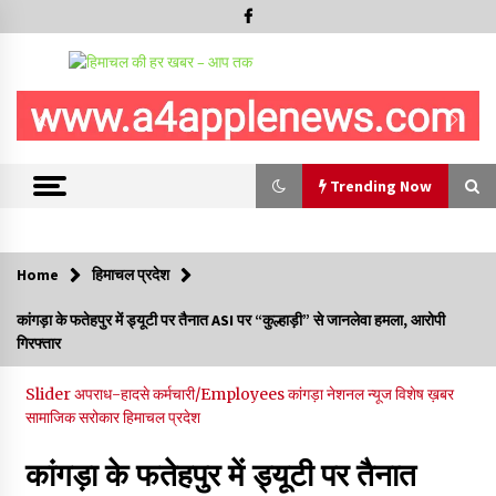
Trending Now
Trending Now
Home
हिमाचल प्रदेश
हमीरपुर के बड़सर में मनाया जाएगा राज्यस्तरीय स्वतंत्रता दिवस समारोह, CM
कांगड़ा के फतेहपुर में ड्यूटी पर तैनात ASI पर “कुल्हाड़ी” से जानलेवा हमला, आरोपी
सुक्खू करेंगे ध्वजारोहण
गिरफ्तार
07/08/2026
Slider
अपराध-हादसे
कर्मचारी/Employees
कांगड़ा
नेशनल न्यूज
विशेष ख़बर
वन विभाग के एक हजार खिलाड़ी रामपुर में दिखाएंगे जौहर, 11 से 13 सितंबर
सामाजिक सरोकार
हिमाचल प्रदेश
तक आयोजित होगी 27वीं वार्षिक खेलकूद प्रतियोगिता
07/08/2026
कांगड़ा के फतेहपुर में ड्यूटी पर तैनात