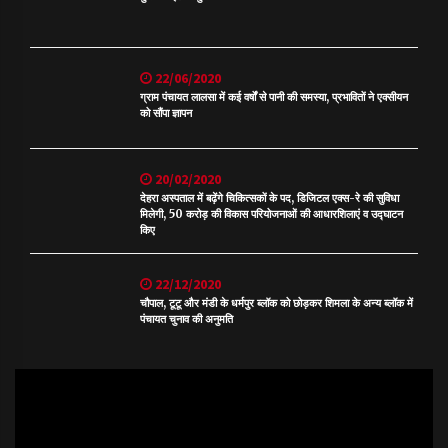
22/06/2020
ग्राम पंचायत लालसा में कई वर्षों से पानी की समस्या, प्रभावितों ने एक्सीयन
को सौंपा ज्ञापन
20/02/2020
देहरा अस्पताल में बढ़ेंगे चिकित्सकों के पद, डिजिटल एक्स-रे की सुविधा
मिलेगी, 50 करोड़ की विकास परियोजनाओं की आधारशिलाएं व उद्घाटन
किए
22/12/2020
चौपाल, टूटू और मंडी के धर्मपुर ब्लॉक को छोड़कर शिमला के अन्य ब्लॉक में
पंचायत चुनाव की अनुमति
Video
Player