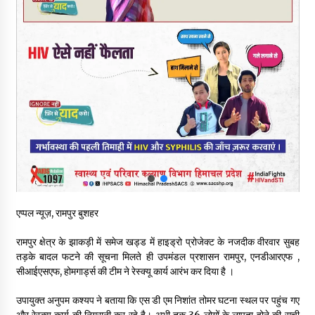
पिंजौर-बद्दी फोरलेन परियोजना को मिली बड़ी गति, 378.48 करोड़ की लागत
से बैलेंस कार्य का अवार्ड जारी : हर्ष महाजन
05/08/2026
वन विभाग एवं रेड क्रॉस सोसायटी के संयुक्त तत्वावधान में शूराला में वृक्षारोपण
अभियान आयोजित
05/08/2026
हिमाचल में प्रतिशोध की राजनीति के खिलाफ भाजपा ने शिमला CM आवास
ओकओवर घेराव में किया शक्ति प्रदर्शन
05/08/2026
भवन एवं अन्य सन्निर्माण कामगार शीघ्र करवाएं ई-श्रम पोर्टल पर पंजीकरण
एप्पल न्यूज़, रामपुर बुशहर
05/08/2026
रामपुर क्षेत्र के झाकड़ी में समेज खड्ड में हाइड्रो प्रोजेक्ट के नजदीक वीरवार सुबह
तड़के बादल फटने की सूचना मिलते ही उपमंडल प्रशासन रामपुर, एनडीआरएफ ,
सीआईएसएफ, होमगार्ड्स की टीम ने रेस्क्यू कार्य आरंभ कर दिया है ।
ऊना में PWD का जेई 8 हजार रुपये रिश्वत लेते गिरफ्तार, ठेकेदार का बिल
पास करने के लिए मांगी थी घूस
05/08/2026
उपायुक्त अनुपम कश्यप ने बताया कि एस डी एम निशांत तोमर घटना स्थल पर पहुंच गए
और रेस्क्यू कार्य की निगरानी कर रहे है। अभी तक 36 लोगों के लापता होने की सूची