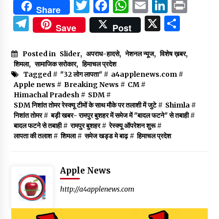
Twitter
Facebook
WhatsApp
Email
Linked
Prin
Share
Telegram
X
Shar
Save
Post
Posted in
Slider
,
अपराध-हादसे
,
नेशनल न्यूज
,
विशेष ख़बर
,
शिमला
,
सामाजिक सरोकार
,
हिमाचल प्रदेश
Tagged #
"32 लोग लापता"
#
a4applenews.com
#
Apple news
#
Breaking News
#
CM
#
Himachal Pradesh
#
SDM
#
SDM निशांत तोमर रेस्क्यू टीमों के साथ मौके पर तलाशी में जुटे
#
Shimla
#
निशांत तोमर
#
बड़ी खबर- रामपुर बुशहर में समेज में "बादल फटने" से तबाही
#
बादल फटने से तबाही
#
रामपुर बुशहर
#
रेस्क्यू ऑपरेशन शुरू
#
लापता की तलाश
#
शिमला
#
समेज खड्ड मे बाढ़
#
हिमाचल प्रदेश
Apple News
http://a4applenews.com