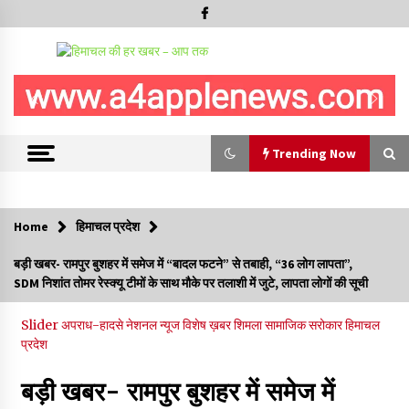
Trending Now
Trending Now
Home
हिमाचल प्रदेश
रूपी भावा वन्यजीव अभयारण्य में फिर दिखा जंगलों का ‘खामोश पहरेदार’, दुर्लभ
बड़ी खबर- रामपुर बुशहर में समेज में “बादल फटने” से तबाही, “36 लोग लापता”,
हिमालयन “सीरो” कैमरे में कैद
SDM निशांत तोमर रेस्क्यू टीमों के साथ मौके पर तलाशी में जुटे, लापता लोगों की सूची
06/08/2026
Slider
अपराध-हादसे
नेशनल न्यूज
विशेष ख़बर
शिमला
सामाजिक सरोकार
हिमाचल
भ्रष्टाचार से अर्जित संपत्ति जब्त कर गरीबों में बांटेगी हिमाचल सरकार -CM
प्रदेश
06/08/2026
बड़ी खबर- रामपुर बुशहर में समेज में