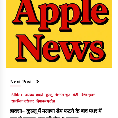
Next Post
Slider
अपराध-हादसे
कुल्लू
नेशनल न्यूज
मंडी
विशेष ख़बर
सामाजिक सरोकार
हिमाचल प्रदेश
हादसा- कुल्लू में मलाणा डैम फटने के बाद पधर में