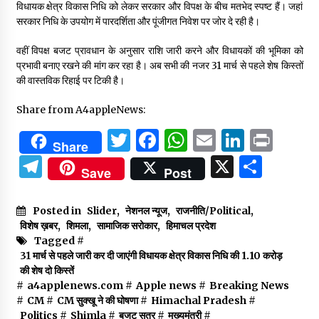
विधायक क्षेत्र विकास निधि को लेकर सरकार और विपक्ष के बीच मतभेद स्पष्ट हैं। जहां
सरकार निधि के उपयोग में पारदर्शिता और पूंजीगत निवेश पर जोर दे रही है।
वहीं विपक्ष बजट प्रावधान के अनुसार राशि जारी करने और विधायकों की भूमिका को
प्रभावी बनाए रखने की मांग कर रहा है। अब सभी की नजर 31 मार्च से पहले शेष किस्तों
की वास्तविक रिहाई पर टिकी है।
Share from A4appleNews:
Twitter
Facebook
WhatsApp
Email
Linked
Prin
Share
Telegram
X
Shar
Save
Post
Posted in
Slider
,
नेशनल न्यूज
,
राजनीति/Political
,
विशेष ख़बर
,
शिमला
,
सामाजिक सरोकार
,
हिमाचल प्रदेश
Tagged #
31 मार्च से पहले जारी कर दी जाएंगी विधायक क्षेत्र विकास निधि की 1.10 करोड़
की शेष दो किस्तें
#
a4applenews.com
#
Apple news
#
Breaking News
#
CM
#
CM सुक्खू ने की घोषणा
#
Himachal Pradesh
#
Politics
#
Shimla
#
बजट सत्र
#
मुख्यमंत्री
#