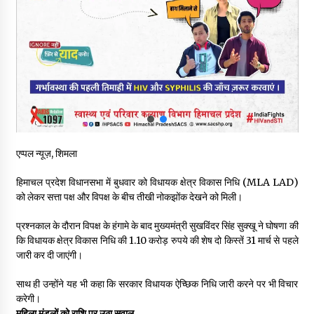
नितिन गडकरी से मिले विक्रमादित्य सिंह, हिमाचल की सड़क परियोजनाओं को
मिली बड़ी सौगात
06/08/2026
आपदा के दौरान मीडिया संचार एवं सूचना प्रबंधन पर शिमला में एक दिवसीय
ओरिएंटेशन कार्यशाला आयोजित
06/08/2026
नेता प्रतिपक्ष जयराम के आरोप निराधार, सबूत हैं तो सार्वजनिक करें: नरेश
एप्पल न्यूज़, शिमला
चौहान
06/08/2026
हिमाचल प्रदेश विधानसभा में बुधवार को विधायक क्षेत्र विकास निधि (MLA LAD)
को लेकर सत्ता पक्ष और विपक्ष के बीच तीखी नोकझोंक देखने को मिली।
बड़ी ख़बर – अनुबंध कर्मचारियों को बैक डेट से नहीं मिलेगा नियमितीकरण,
शिक्षा निदेशालय ने जारी किया स्पष्टीकरण
प्रश्नकाल के दौरान विपक्ष के हंगामे के बाद मुख्यमंत्री सुखविंदर सिंह सुक्खू ने घोषणा की
05/08/2026
कि विधायक क्षेत्र विकास निधि की 1.10 करोड़ रुपये की शेष दो किस्तें 31 मार्च से पहले
जारी कर दी जाएंगी।
देहरा पुलिस की बड़ी कार्रवाई- 90 लाख नकद और 2 करोड़के सोने के
आभूषण बरामद, 7 आरोपी गिरफ्तार
साथ ही उन्होंने यह भी कहा कि सरकार विधायक ऐच्छिक निधि जारी करने पर भी विचार
05/08/2026
करेगी।
महिला मंडलों को राशि पर उठा सवाल