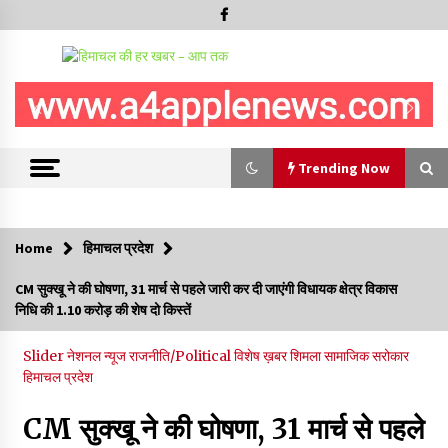
Trending Now
Trending Now
Home
हिमाचल प्रदेश
हमीरपुर के बड़सर में मनाया जाएगा राज्यस्तरीय स्वतंत्रता दिवस समारोह, CM
CM सुक्खू ने की घोषणा, 31 मार्च से पहले जारी कर दी जाएंगी विधायक क्षेत्र विकास
सुक्खू करेंगे ध्वजारोहण
निधि की 1.10 करोड़ की शेष दो किस्तें
07/08/2026
Slider
नेशनल न्यूज
राजनीति/Political
विशेष ख़बर
शिमला
सामाजिक सरोकार
वन विभाग के एक हजार खिलाड़ी रामपुर में दिखाएंगे जौहर, 11 से 13 सितंबर
हिमाचल प्रदेश
तक आयोजित होगी 27वीं वार्षिक खेलकूद प्रतियोगिता
07/08/2026
CM सुक्खू ने की घोषणा, 31 मार्च से पहले