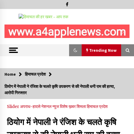
Trending Now
Trending Now
Home
हिमाचल प्रदेश
चंबा में बड़ा बस सड़क हादसा, 3 की मौत कई गंभीर घायल, बैरागढ़ से चंबा आ
ठियोग में नेपाली ने रंजिश के चलते कृषि उपकरण से की नेपाली धनी राम की हत्या,
रही थी निजी बस शर्मा कोच
आरोपी गिरफ्तार
08/08/2026
Slider
अपराध-हादसे
नेशनल न्यूज
विशेष ख़बर
शिमला
हिमाचल प्रदेश
चौपाल विधायक पर BDC सदस्य राजेश रढाइक का तीखा हमला, मांगा
इस्तीफा
ठियोग में नेपाली ने रंजिश के चलते कृषि
08/08/2026