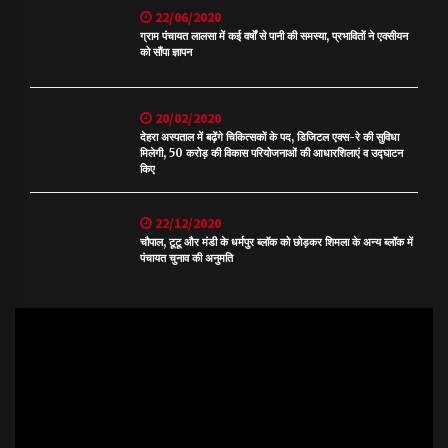
22/06/2020
ग्राम पंचायत लालसा में कई वर्षों से पानी की समस्या, प्रभावितों ने एक्सीयन
को सौंपा ज्ञापन
20/02/2020
देहरा अस्पताल में बढ़ेंगे चिकित्सकों के पद, डिजिटल एक्स-रे की सुविधा
मिलेगी, 50 करोड़ की विकास परियोजनाओं की आधारशिलाएं व उद्घाटन
किए
22/12/2020
चौपाल, टूटू और मंडी के धर्मपुर ब्लॉक को छोड़कर शिमला के अन्य ब्लॉक में
पंचायत चुनाव की अनुमति
Video
Player