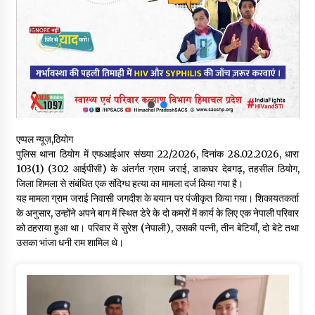
रूपी भावा वन्यजीव अभयारण्य में फिर दिखा जंगलों का ‘खामोश पहरेदार’, दुर्लभ
हिमालयन “सीरो” कैमरे में कैद
06/08/2026
भ्रष्टाचार से अर्जित संपत्ति जब्त कर गरीबों में बांटेगी हिमाचल सरकार -CM
06/08/2026
एप्पल न्यूज़,ठियोग
नितिन गडकरी से मिले विक्रमादित्य सिंह, हिमाचल की सड़क परियोजनाओं को
पुलिस थाना ठियोग में एफआईआर संख्या 22/2026, दिनांक 28.02.2026, धारा
मिली बड़ी सौगात
103(1) (302 आईपीसी) के अंतर्गत ग्राम जराई, डाकघर देवगढ़, तहसील ठियोग,
06/08/2026
जिला शिमला से संबंधित एक संदिग्ध हत्या का मामला दर्ज किया गया है।
यह मामला ग्राम जराई निवासी जगदीश के बयान पर पंजीकृत किया गया। शिकायतकर्ता
आपदा के दौरान मीडिया संचार एवं सूचना प्रबंधन पर शिमला में एक दिवसीय
के अनुसार, उन्होंने अपने बाग में स्थित डेरे के दो कमरों में कार्य के लिए एक नेपाली परिवार
ओरिएंटेशन कार्यशाला आयोजित
को ठहराया हुआ था। परिवार में सुरेश (नेपाली), उसकी पत्नी, तीन बेटियाँ, दो बेटे तथा
06/08/2026
उसका भांजा धनी राम शामिल थे।
नेता प्रतिपक्ष जयराम के आरोप निराधार, सबूत हैं तो सार्वजनिक करें: नरेश
चौहान
06/08/2026