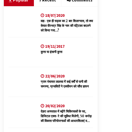
Popular
Recent
Comments
18/07/2020
रूपी भावा वन्यजीव अभयारण्य में फिर दिखा जंगलों का
‘खामोश पहरेदार’, दुर्लभ हिमालयन “सीरो” कैमरे में कैद
वाह- एक ही सड़क का 2 बार शिलान्यास, तो क्या
केवल वीरभद्र सिंह के नाम की पट्टिका बदलने
06/08/2026
को किया गया…?
आपदा के दौरान मीडिया संचार एवं सूचना प्रबंधन पर शिमला
19/11/2017
में एक दिवसीय ओरिएंटेशन कार्यशाला आयोजित
कुत्ता या इंसानी कुत्ता
06/08/2026
देहरा पुलिस की बड़ी कार्रवाई- 90 लाख नकद और 2
करोड़के सोने के आभूषण बरामद, 7 आरोपी गिरफ्तार
22/06/2020
05/08/2026
ग्राम पंचायत लालसा में कई वर्षों से पानी की
समस्या, प्रभावितों ने एक्सीयन को सौंपा ज्ञापन
20/02/2020
देहरा अस्पताल में बढ़ेंगे चिकित्सकों के पद,
डिजिटल एक्स-रे की सुविधा मिलेगी, 50 करोड़
की विकास परियोजनाओं की आधारशिलाएं व
उद्घाटन किए