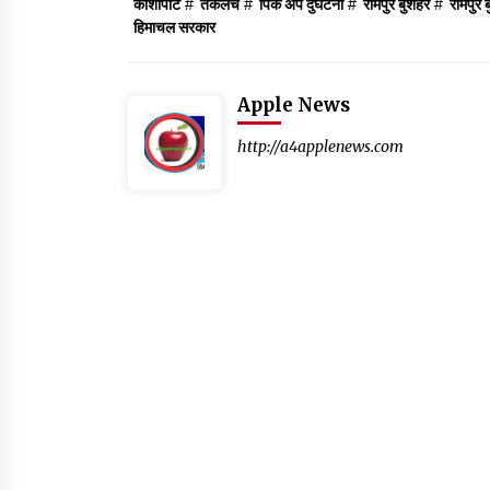
काशापाट
#
तकलेच
#
पिक अप दुर्घटना
#
रामपुर बुशहर
#
रामपुर 
हिमाचल सरकार
Apple News
http://a4applenews.com