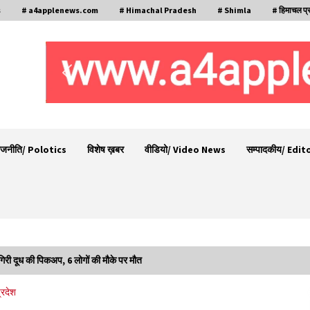
s
# a4applenews.com
# Himachal Pradesh
# Shimla
# हिमाचल प्
ाजनीति/ Polotics
विशेष ख़बर
वीडियो/ Video News
सम्पादकीय/ Edit
 गिरी दूध की पिकअप, 6 लोगों की मौके पर मौत
वन विभाग के एक हजार खिलाड़ी रामपुर में दिखाएंगे जौहर,
्रदेश
11 से 13 सितंबर तक आयोजित होगी 27वीं वार्षिक खेलकूद
प्रतियोगिता