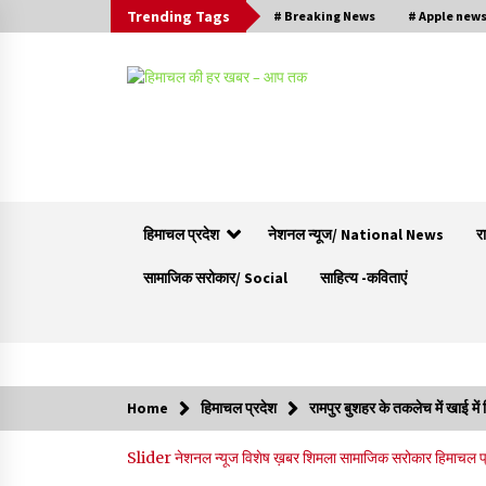
Trending Tags
# Breaking News
# Apple new
हिमाचल प्रदेश
नेशनल न्यूज/ National News
र
सामाजिक सरोकार/ Social
साहित्य -कविताएं
Trending Now
Home
हिमाचल प्रदेश
रामपुर बुशहर के तकलेच में खाई में
हमीरपुर के बड़सर में मनाया जाएगा राज्यस्तरीय स्वतंत्रता
Slider
नेशनल न्यूज
विशेष ख़बर
शिमला
सामाजिक सरोकार
हिमाचल प
दिवस समारोह, CM सुक्खू करेंगे ध्वजारोहण
07/08/2026