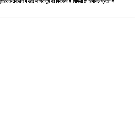
बुशहर के तकलेच में खाई में गिरी दूध की पिकअप
#
शिमला
#
हिमाचल प्रदेश
#