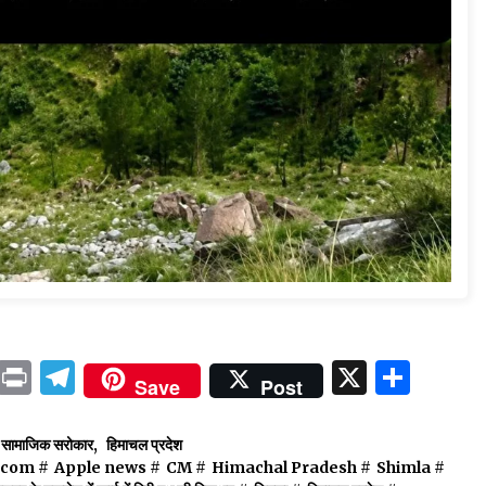
ok
sApp
ail
LinkedIn
Print
Telegram
X
Shar
Save
Post
सामाजिक सरोकार
,
हिमाचल प्रदेश
.com
#
Apple news
#
CM
#
Himachal Pradesh
#
Shimla
#