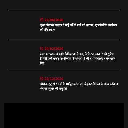
22/06/2020
ग्राम पंचायत लालसा में कई वर्षों से पानी की समस्या, प्रभावितों ने एक्सीयन
को सौंपा ज्ञापन
20/02/2020
देहरा अस्पताल में बढ़ेंगे चिकित्सकों के पद, डिजिटल एक्स-रे की सुविधा
मिलेगी, 50 करोड़ की विकास परियोजनाओं की आधारशिलाएं व उद्घाटन
किए
22/12/2020
चौपाल, टूटू और मंडी के धर्मपुर ब्लॉक को छोड़कर शिमला के अन्य ब्लॉक में
पंचायत चुनाव की अनुमति
Video
Player