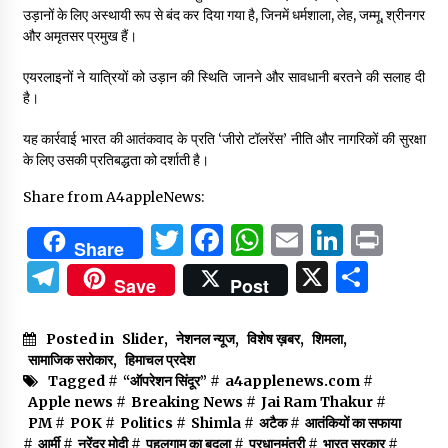
उड़ानों के लिए अस्थायी रूप से बंद कर दिया गया है, जिनमें धर्मशाला, लेह, जम्मू, श्रीनगर
और अमृतसर प्रमुख हैं।
एयरलाइनों ने यात्रियों को उड़ान की स्थिति जानने और सावधानी बरतने की सलाह दी
है।
यह कार्रवाई भारत की आतंकवाद के प्रति ‘जीरो टॉलरेंस’ नीति और नागरिकों की सुरक्षा
के लिए उसकी प्रतिबद्धता को दर्शाती है।
Share from A4appleNews:
Twitter
Facebook
WhatsApp
Email
Linked
Prin
Share
Telegram
X
Shar
Save
Post
Posted in
Slider
,
नेशनल न्यूज
,
विशेष ख़बर
,
शिमला
,
सामाजिक सरोकार
,
हिमाचल प्रदेश
Tagged #
“ऑपरेशन सिंदूर”
#
a4applenews.com
#
Apple news
#
Breaking News
#
Jai Ram Thakur
#
PM
#
POK
#
Politics
#
Shimla
#
अटैक
#
आतंकियों का सफाया
#
आर्मी
#
नरेंद्र मोदी
#
पहलगाम का बदला
#
प्रधानमंत्री
#
भारत सरकार
#