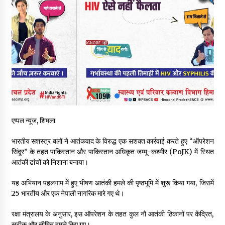
स्वास्थ्य विभाग की खरीद में घोटाले की आशंका, स्वतंत्र जांच की मांग, भाजपा
ने कहा- “हर पैसे का हिसाब जनता को मिले”
05/08/2026
भाजपा का कांग्रेस सरकार पर हमला, प्रतिशोध की राजनीति के खिलाफ कल
शिमला में प्रदर्शन, मानसून सत्र में सरकार को घेरने की तैयारी
04/08/2026
पुलिस कांस्टेबल भर्ती के लिए बड़ी राहत, आयु सीमा में 1 वर्ष की छूट आवेदन की
अंतिम तिथि अब 21 अगस्त
एप्पल न्यूज, शिमला
04/08/2026
भारतीय सशस्‍त्र बलों ने आतंकवाद के विरुद्ध एक सशक्‍त कार्रवाई करते हुए “ऑपरेशन
हिमाचल सरकार लाएगी नई “स्वास्थ्य बीमा नीति”, गरीब परिवारों के लिए
सिंदूर” के तहत पाकिस्तान और पाकिस्तान अधिकृत जम्‍मू-कश्‍मीर (PoJK) में स्थित
उपलब्ध होगी बेहतरीन उपचार सुविधा- CM
आतंकी ढांचों को निशाना बनाया।
04/08/2026
यह अभियान पहलगाम में हुए भीषण आतंकी हमले की पृष्ठभूमि में शुरू किया गया, जिसमें
25 भारतीय और एक नेपाली नागरिक मारे गए थे।
डॉ. परमार की 120वीं जयंती पर मुख्यमंत्री बोले— उनकी नीतियों को धरातल
पर उतारने के लिए सरकार प्रतिबद्ध
04/08/2026
रक्षा मंत्रालय के अनुसार, इस ऑपरेशन के तहत कुल नौ आतंकी ठिकानों पर केंद्रित,
सटीक और सीमित हमले किए गए।