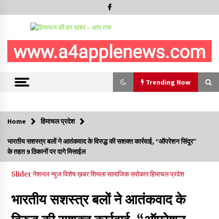
Trending Now
Trending Now
Home
हिमाचल प्रदेश
बड़ी ख़बर – अनुबंध कर्मचारियों को बैक डेट से नहीं मिलेगा नियमितीकरण,
भारतीय सशस्‍त्र बलों ने आतंकवाद के विरुद्ध की सशक्‍त कार्रवाई, “ऑपरेशन सिंदूर”
शिक्षा निदेशालय ने जारी किया स्पष्टीकरण
के तहत 9 ठिकानों पर दागे मिसाईल
05/08/2026
Slider
नेशनल न्यूज
विशेष ख़बर
शिमला
सामाजिक सरोकार
हिमाचल प्रदेश
देहरा पुलिस की बड़ी कार्रवाई- 90 लाख नकद और 2 करोड़के सोने के
आभूषण बरामद, 7 आरोपी गिरफ्तार
भारतीय सशस्‍त्र बलों ने आतंकवाद के
05/08/2026