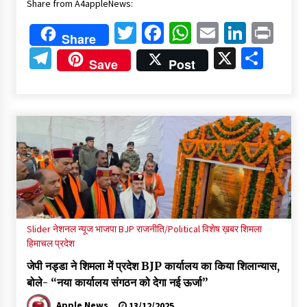
Share from A4appleNews:
Twitter
Facebook
WhatsApp
Email
Linked
Pri
Share
Telegram
X
Shar
Save
Post
Slider
नेशनल न्यूज
भाजपा BJP
राजनीति/Political
विशेष ख़बर
शिमला
हिमाचल प्रदेश
जेपी नड्डा ने शिमला में प्रदेश BJP कार्यालय का किया शिलान्यास,
बोले- “नया कार्यालय संगठन को देगा नई ऊर्जा”
Apple News
13/12/2025