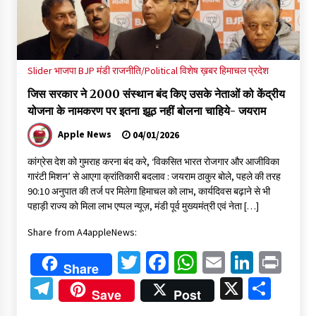
29 मेगावाट पावर प्रोजेक्ट से प्रभावित गांवों को LADA फंड व रोजगार न
मिलने पर राजस्व मंत्री ने जताई नाराजगी
09/08/2026
सुक्खू का गवर्नेंस मॉडल केवल ‘तालाबंदी’ पर आधारित- जयराम ठाकुर
Slider
भाजपा BJP
मंडी
राजनीति/Political
विशेष ख़बर
हिमाचल प्रदेश
09/08/2026
जिस सरकार ने 2000 संस्थान बंद किए उसके नेताओं को केंद्रीय
योजना के नामकरण पर इतना झूठ नहीं बोलना चाहिये- जयराम
5 किलो अफीम डोडा/पोस्त बरामदगी मामले में कुल्लू सैंज से मुख्य सप्लायर
Apple News
04/01/2026
गिरफ्तार
09/08/2026
कांग्रेस देश को गुमराह करना बंद करे, ‘विकसित भारत रोजगार और आजीविका
गारंटी मिशन’ से आएगा क्रांतिकारी बदलाव : जयराम ठाकुर बोले, पहले की तरह
90:10 अनुपात की तर्ज पर मिलेगा हिमाचल को लाभ, कार्यदिवस बढ़ाने से भी
सुधीर शर्मा अपनी बोल-वाणी सुधारें, हिमाचली संस्कृति के अनुरूप करें भाषा का
पहाड़ी राज्य को मिला लाभ एप्पल न्यूज़, मंडी पूर्व मुख्यमंत्री एवं नेता […]
प्रयोग- राजेश धर्माणी
08/08/2026
Share from A4appleNews:
Twitter
Facebook
WhatsApp
Email
Linked
Pri
हिमाचल सरकार मछुआरों को नावों और मछली पकड़ने के उपकरणों पर डे रही
Share
70 से 90% तक सब्सिडी
Telegram
X
Shar
08/08/2026
Save
Post