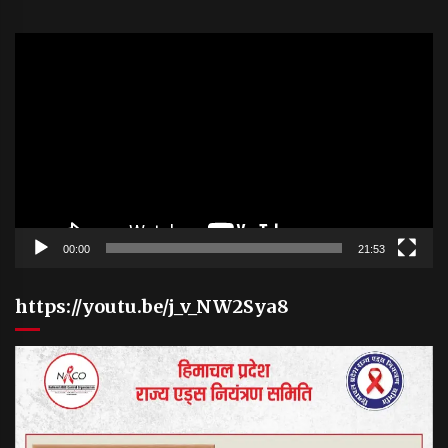
Video
Player
00:00
21:53
https://youtu.be/j_v_NW2Sya8