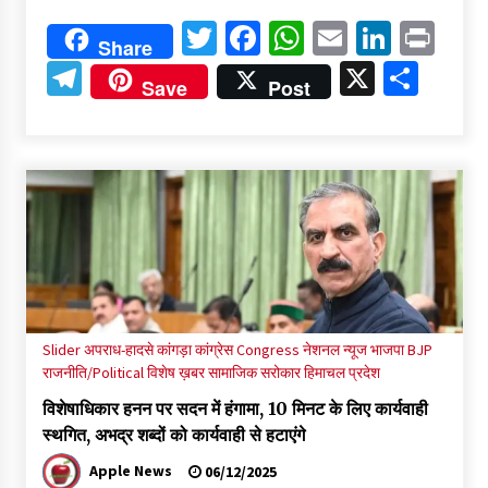
Twitter
Facebook
WhatsApp
Email
Linked
Pri
Share
Telegram
X
Shar
Save
Post
Slider
अपराध-हादसे
कांगड़ा
कांग्रेस Congress
नेशनल न्यूज
भाजपा BJP
राजनीति/Political
विशेष ख़बर
सामाजिक सरोकार
हिमाचल प्रदेश
विशेषाधिकार हनन पर सदन में हंगामा, 10 मिनट के लिए कार्यवाही
स्थगित, अभद्र शब्दों को कार्यवाही से हटाएंगे
Apple News
06/12/2025