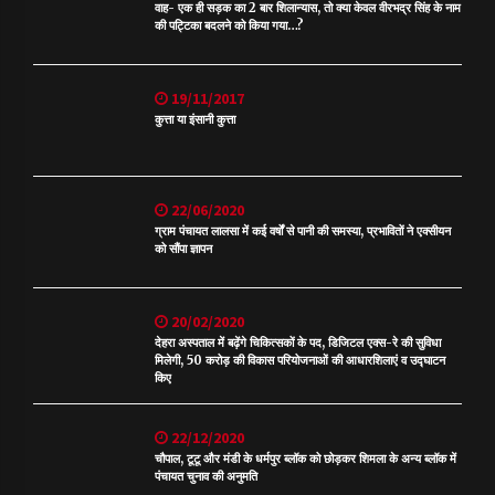
वाह- एक ही सड़क का 2 बार शिलान्यास, तो क्या केवल वीरभद्र सिंह के नाम
की पट्टिका बदलने को किया गया…?
19/11/2017
कुत्ता या इंसानी कुत्ता
22/06/2020
ग्राम पंचायत लालसा में कई वर्षों से पानी की समस्या, प्रभावितों ने एक्सीयन
को सौंपा ज्ञापन
20/02/2020
देहरा अस्पताल में बढ़ेंगे चिकित्सकों के पद, डिजिटल एक्स-रे की सुविधा
मिलेगी, 50 करोड़ की विकास परियोजनाओं की आधारशिलाएं व उद्घाटन
किए
22/12/2020
चौपाल, टूटू और मंडी के धर्मपुर ब्लॉक को छोड़कर शिमला के अन्य ब्लॉक में
पंचायत चुनाव की अनुमति