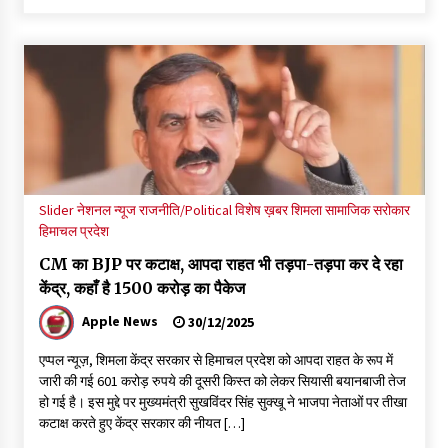
चंबा के बैरागढ़ में दर्दनाक बस हादसा, 7 की मौत, 11 घायल, राज्यपाल CM व
कुलदीप पठानिया सहित नेताओं ने जताया शोक
08/08/2026
चंबा में बड़ा बस सड़क हादसा, 3 की मौत कई गंभीर घायल, बैरागढ़ से चंबा आ
रही थी निजी बस शर्मा कोच
08/08/2026
चौपाल विधायक पर BDC सदस्य राजेश रढाइक का तीखा हमला, मांगा
इस्तीफा
Slider
नेशनल न्यूज
राजनीति/Political
विशेष ख़बर
शिमला
सामाजिक सरोकार
08/08/2026
हिमाचल प्रदेश
CM का BJP पर कटाक्ष, आपदा राहत भी तड़पा-तड़पा कर दे रहा
हमीरपुर के बड़सर में मनाया जाएगा राज्यस्तरीय स्वतंत्रता दिवस समारोह, CM
केंद्र, कहाँ है 1500 करोड़ का पैकेज
सुक्खू करेंगे ध्वजारोहण
Apple News
07/08/2026
30/12/2025
एप्पल न्यूज़, शिमला केंद्र सरकार से हिमाचल प्रदेश को आपदा राहत के रूप में
वन विभाग के एक हजार खिलाड़ी रामपुर में दिखाएंगे जौहर, 11 से 13 सितंबर
जारी की गई 601 करोड़ रुपये की दूसरी किस्त को लेकर सियासी बयानबाजी तेज
तक आयोजित होगी 27वीं वार्षिक खेलकूद प्रतियोगिता
हो गई है। इस मुद्दे पर मुख्यमंत्री सुखविंदर सिंह सुक्खू ने भाजपा नेताओं पर तीखा
07/08/2026
कटाक्ष करते हुए केंद्र सरकार की नीयत […]