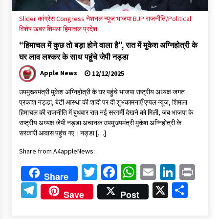
Slider
कांग्रेस Congress
नेशनल न्यूज
भाजपा BJP
राजनीति/Political
विशेष ख़बर
शिमला
हिमाचल प्रदेश
“हिमाचल में कुछ तो बड़ा होने वाला है”, रात में मुकेश अग्निहोत्री के
घर लाव लश्कर के साथ पहुंचे जेपी नड्डा
Apple News
12/12/2025
उपमुख्यमंत्री मुकेश अग्निहोत्री के घर पहुंचे भाजपा राष्ट्रीय अध्यक्ष जगत
प्रकाश नड्डा, बेटी आस्था की शादी पर दी शुभकामनाएँ एप्पल न्यूज, शिमला
हिमाचल की राजनीति में बुधवार रात नई सरगर्मी देखने को मिली, जब भाजपा के
राष्ट्रीय अध्यक्ष जेपी नड्डा अचानक उपमुख्यमंत्री मुकेश अग्निहोत्री के
सरकारी आवास पहुंच गए। नड्डा […]
Share from A4appleNews:
Twitter
Facebook
WhatsApp
Email
Linked
Pri
Share
Telegram
X
Shar
Save
Post