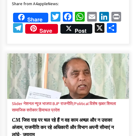
Share from A4appleNews:
Twitter
Facebook
WhatsApp
Email
Linked
Pri
Share
Telegram
X
Shar
Save
Post
Slider
नेशनल न्यूज
भाजपा BJP
राजनीति/Political
विशेष ख़बर
शिमला
सामाजिक सरोकार
हिमाचल प्रदेश
CM जिस राह पर चल रहे हैं न वह काम अच्छा और न उसका
अंजाम, राजनीति कर रहे अधिकारी और विभाग अपनी सीमाएं न
लांघे- जयराम