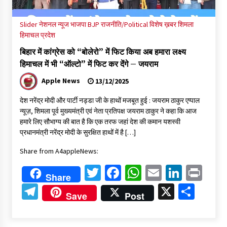
Slider
नेशनल न्यूज
भाजपा BJP
राजनीति/Political
विशेष ख़बर
शिमला
हिमाचल प्रदेश
बिहार में कांग्रेस को “बोलेरो” में फिट किया अब हमारा लक्ष्य
हिमाचल में भी “ऑल्टो” में फिट कर देंगे – जयराम
Apple News
13/12/2025
देश नरेंद्र मोदी और पार्टी नड्डा जी के हाथों मजबूत हुई : जयराम ठाकुर एप्पाल
न्यूज़, शिमला पूर्व मुख्यमंत्री एवं नेता प्रतिपक्ष जयराम ठाकुर ने कहा कि आज
हमारे लिए सौभाग्य की बात है कि एक तरफ जहां देश की कमान यशस्वी
प्रधानमंत्री नरेंद्र मोदी के सुरक्षित हाथों में है […]
Share from A4appleNews:
Twitter
Facebook
WhatsApp
Email
Linked
Pri
Share
Telegram
X
Shar
Save
Post