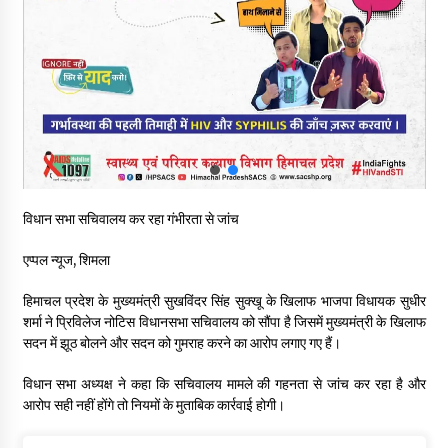
नितिन गडकरी से मिले विक्रमादित्य सिंह, हिमाचल की सड़क परियोजनाओं को
मिली बड़ी सौगात
06/08/2026
आपदा के दौरान मीडिया संचार एवं सूचना प्रबंधन पर शिमला में एक दिवसीय
ओरिएंटेशन कार्यशाला आयोजित
06/08/2026
नेता प्रतिपक्ष जयराम के आरोप निराधार, सबूत हैं तो सार्वजनिक करें: नरेश
विधान सभा सचिवालय कर रहा गंभीरता से जांच
चौहान
06/08/2026
एप्पल न्यूज, शिमला
बड़ी ख़बर – अनुबंध कर्मचारियों को बैक डेट से नहीं मिलेगा नियमितीकरण,
हिमाचल प्रदेश के मुख्यमंत्री सुखविंदर सिंह सुक्खू के खिलाफ भाजपा विधायक सुधीर
शिक्षा निदेशालय ने जारी किया स्पष्टीकरण
शर्मा ने प्रिविलेज नोटिस विधानसभा सचिवालय को सौंपा है जिसमें मुख्यमंत्री के खिलाफ
05/08/2026
सदन में झूठ बोलने और सदन को गुमराह करने का आरोप लगाए गए हैं।
विधान सभा अध्यक्ष ने कहा कि सचिवालय मामले की गहनता से जांच कर रहा है और
देहरा पुलिस की बड़ी कार्रवाई- 90 लाख नकद और 2 करोड़के सोने के
आभूषण बरामद, 7 आरोपी गिरफ्तार
आरोप सही नहीं होंगे तो नियमों के मुताबिक कार्रवाई होगी।
05/08/2026