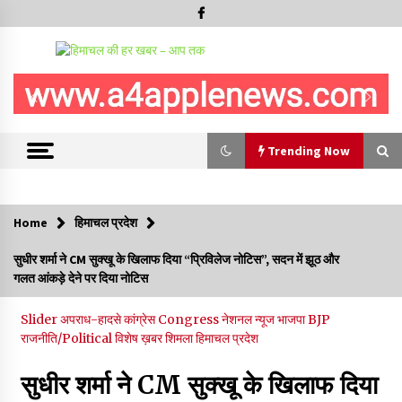
Trending Now
Trending Now
Home
हिमाचल प्रदेश
हमीरपुर के बड़सर में मनाया जाएगा राज्यस्तरीय स्वतंत्रता दिवस समारोह, CM
सुधीर शर्मा ने CM सुक्खू के खिलाफ दिया “प्रिविलेज नोटिस”, सदन में झूठ और
सुक्खू करेंगे ध्वजारोहण
गलत आंकड़े देने पर दिया नोटिस
07/08/2026
Slider
अपराध-हादसे
कांग्रेस Congress
नेशनल न्यूज
भाजपा BJP
वन विभाग के एक हजार खिलाड़ी रामपुर में दिखाएंगे जौहर, 11 से 13 सितंबर
राजनीति/Political
विशेष ख़बर
शिमला
हिमाचल प्रदेश
तक आयोजित होगी 27वीं वार्षिक खेलकूद प्रतियोगिता
07/08/2026
सुधीर शर्मा ने CM सुक्खू के खिलाफ दिया