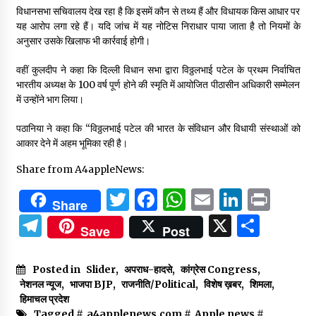
विधानसभा सचिवालय देख रहा है कि इसमें कौन से तथ्य हैं और विधायक किस आधार पर
यह आरोप लगा रहे हैं। यदि जांच में यह नोटिस निराधार पाया जाता है तो नियमों के
अनुसार उसके खिलाफ भी कार्रवाई होगी।
वहीं कुलदीप ने कहा कि दिल्ली विधान सभा द्वारा विठ्ठलभाई पटेल के प्रथम निर्वाचित
भारतीय अध्यक्ष के 100 वर्ष पूर्ण होने की स्मृति में आयोजित पीठासीन अधिकारी सम्मेलन
में उन्होंने भाग लिया।
पठानिया ने कहा कि “विठ्ठलभाई पटेल की भारत के संविधान और विधायी संस्थाओं को
आकार देने में अहम भूमिका रही है।
Share from A4appleNews:
Twitter
Facebook
WhatsApp
Email
Linked
Prin
Share
Telegram
X
Shar
Save
Post
Posted in
Slider
,
अपराध-हादसे
,
कांग्रेस Congress
,
नेशनल न्यूज
,
भाजपा BJP
,
राजनीति/Political
,
विशेष ख़बर
,
शिमला
,
हिमाचल प्रदेश
Tagged #
a4applenews.com
#
Apple news
#