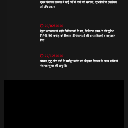
ग्राम पंचायत लालसा में कई वर्षों से पानी की समस्या, प्रभावितों ने एक्सीयन
को सौंपा ज्ञापन
20/02/2020
देहरा अस्पताल में बढ़ेंगे चिकित्सकों के पद, डिजिटल एक्स-रे की सुविधा
मिलेगी, 50 करोड़ की विकास परियोजनाओं की आधारशिलाएं व उद्घाटन
किए
22/12/2020
चौपाल, टूटू और मंडी के धर्मपुर ब्लॉक को छोड़कर शिमला के अन्य ब्लॉक में
पंचायत चुनाव की अनुमति
Video
Player