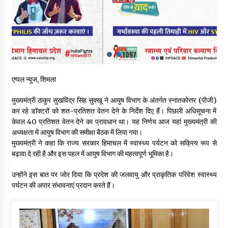
पिंजौर-बद्दी फोरलेन परियोजना को मिली बड़ी गति, 378.48 करोड़ की लागत
से बैलेंस कार्य का अवार्ड जारी : हर्ष महाजन
05/08/2026
वन विभाग एवं रेड क्रॉस सोसायटी के संयुक्त तत्वावधान में शूराला में वृक्षारोपण
अभियान आयोजित
05/08/2026
एप्पल न्यूज, शिमला
मुख्यमंत्री ठाकुर सुखविंद्र सिंह सुक्खू ने आयुष विभाग के अंतर्गत स्नातकोत्तर (पीजी)
हिमाचल में प्रतिशोध की राजनीति के खिलाफ भाजपा ने शिमला CM आवास
कर रहे डॉक्टरों को शत-प्रतिशत वेतन देने के निर्देश दिए हैं। पिछली अधिसूचना में
ओकओवर घेराव में किया शक्ति प्रदर्शन
केवल 40 प्रतिशत वेतन देने का प्रावधान था। यह निर्णय आज यहां मुख्यमंत्री की
05/08/2026
अध्यक्षता में आयुष विभाग की समीक्षा बैठक में लिया गया।
मुख्यमंत्री ने कहा कि राज्य सरकार हिमाचल में स्वास्थ्य पर्यटन को सक्रिय रूप से
भवन एवं अन्य सन्निर्माण कामगार शीघ्र करवाएं ई-श्रम पोर्टल पर पंजीकरण
बढ़ावा दे रही है और इस पहल में आयुष विभाग की महत्वपूर्ण भूमिका है।
05/08/2026
उन्होंने इस बात पर जोर दिया कि प्रदेश की जलवायु और प्राकृतिक परिवेश स्वास्थ्य
पर्यटन की अपार संभावनाएं प्रदान करते हैं।
ऊना में PWD का जेई 8 हजार रुपये रिश्वत लेते गिरफ्तार, ठेकेदार का बिल
पास करने के लिए मांगी थी घूस
05/08/2026