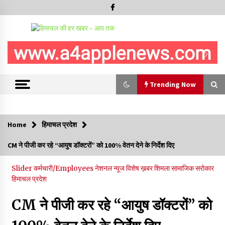
Trending Now
Trending Now
Home
हिमाचल प्रदेश
रूपी भावा वन्यजीव अभयारण्य में फिर दिखा जंगलों का ‘खामोश पहरेदार’, दुर्लभ
CM ने पीजी कर रहे “आयुष डॉक्टरों” को 100% वेतन देने के निर्देश दिए
हिमालयन “सीरो” कैमरे में कैद
06/08/2026
Slider
कर्मचारी/Employees
नेशनल न्यूज
विशेष ख़बर
शिमला
सामाजिक सरोकार
हिमाचल प्रदेश
भ्रष्टाचार से अर्जित संपत्ति जब्त कर गरीबों में बांटेगी हिमाचल सरकार -CM
06/08/2026
CM ने पीजी कर रहे “आयुष डॉक्टरों” को