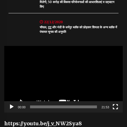
मिलेगी, 50 करोड़ की विकास परियोजनाओं की आधारशिलाएं व उद्घाटन
किए
22/12/2020
चौपाल, टूटू और मंडी के धर्मपुर ब्लॉक को छोड़कर शिमला के अन्य ब्लॉक में
पंचायत चुनाव की अनुमति
Video
Player
00:00
21:53
https://youtu.be/j_v_NW2Sya8