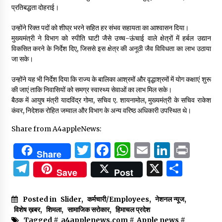
प्रतिबद्धता दोहराई।
उन्होंने रिक्त पदों को शीघ्र भरने सहित हर संभव सहायता का आश्वासन दिया।
मुख्यमंत्री ने विभाग को स्पीति घाटी जैसे उच्च-ऊंचाई वाले क्षेत्रों में हर्बल उद्यान
विकसित करने के निर्देश दिए, जिससे इस क्षेत्र की अनूठी जैव विविधता का लाभ उठाया
जा सके।
उन्होंने यह भी निर्देश दिया कि राज्य के बालिका आश्रमों और वृद्धाश्रमों में योग कक्षाएं शुरू
की जाएं ताकि निवासियों को समग्र स्वास्थ्य सेवाओं का लाभ मिल सके।
बैठक में आयुष मंत्री यादविंद्र गोमा, सचिव ए. शायनामोल, मुख्यमंत्री के सचिव राकेश
कंवर, निदेशक रोहित जम्वाल और विभाग के अन्य वरिष्ठ अधिकारी उपस्थित थे।
Share from A4appleNews:
Twitter
Facebook
WhatsApp
Email
Linked
Prin
Share
Telegram
X
Shar
Save
Post
Posted in
Slider
,
कर्मचारी/Employees
,
नेशनल न्यूज
,
विशेष ख़बर
,
शिमला
,
सामाजिक सरोकार
,
हिमाचल प्रदेश
Tagged #
a4applenews.com
#
Apple news
#