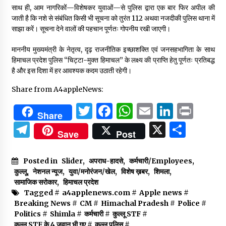
साथ ही, आम नागरिकों—विशेषकर युवाओं—से पुलिस द्वारा एक बार फिर अपील की
जाती है कि नशे से संबंधित किसी भी सूचना को तुरंत 112 अथवा नजदीकी पुलिस थाना में
साझा करें। सूचना देने वालों की पहचान पूर्णतः गोपनीय रखी जाएगी।
माननीय मुख्यमंत्री के नेतृत्व, दृढ़ राजनीतिक इच्छाशक्ति एवं जनसहभागिता के साथ
हिमाचल प्रदेश पुलिस “चिट्टा-मुक्त हिमाचल” के लक्ष्य की प्राप्ति हेतु पूर्णतः प्रतिबद्ध
है और इस दिशा में हर आवश्यक कदम उठाती रहेगी।
Share from A4appleNews:
Twitter
Facebook
WhatsApp
Email
Linked
Prin
Share
Telegram
X
Shar
Save
Post
Posted in
Slider
,
अपराध-हादसे
,
कर्मचारी/Employees
,
कुल्लू
,
नेशनल न्यूज
,
युवा/मनोरंजन/खेल
,
विशेष ख़बर
,
शिमला
,
सामाजिक सरोकार
,
हिमाचल प्रदेश
Tagged #
a4applenews.com
#
Apple news
#
Breaking News
#
CM
#
Himachal Pradesh
#
Police
#
Politics
#
Shimla
#
कर्मचारी
#
कुल्लू STF
#
कुल्लू STF के 4 जवान भी गए
#
कुल्लू पुलिस
#