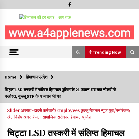
Trending Now
Trending Now
Home
हिमाचल प्रदेश
रामपुर नगर परिषद के पिछले 5 वर्षों के कार्यों की होगी समीक्षा, अनियमितता मिली
चिट्टा LSD तस्करी में संलिप्त हिमाचल पुलिस के 21 जवान अब तक नौकरी से
तो होगी जांच : करण शर्मा
बर्खास्त, कुल्लू STF के 4 जवान भी गए
09/08/2026
Slider
अपराध-हादसे
कर्मचारी/Employees
कुल्लू
नेशनल न्यूज
युवा/मनोरंजन/
29 मेगावाट पावर प्रोजेक्ट से प्रभावित गांवों को LADA फंड व रोजगार न
खेल
विशेष ख़बर
शिमला
सामाजिक सरोकार
हिमाचल प्रदेश
मिलने पर राजस्व मंत्री ने जताई नाराजगी
09/08/2026
चिट्टा LSD तस्करी में संलिप्त हिमाचल