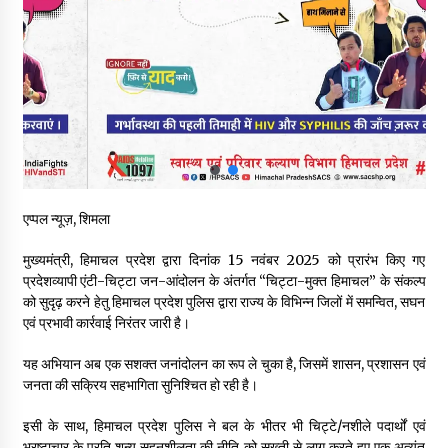
चंबा में बड़ा बस सड़क हादसा, 3 की मौत कई गंभीर घायल, बैरागढ़ से चंबा आ
रही थी निजी बस शर्मा कोच
08/08/2026
चौपाल विधायक पर BDC सदस्य राजेश रढाइक का तीखा हमला, मांगा
इस्तीफा
08/08/2026
हमीरपुर के बड़सर में मनाया जाएगा राज्यस्तरीय स्वतंत्रता दिवस समारोह, CM
एप्पल न्यूज़, शिमला
सुक्खू करेंगे ध्वजारोहण
07/08/2026
मुख्यमंत्री, हिमाचल प्रदेश द्वारा दिनांक 15 नवंबर 2025 को प्रारंभ किए गए
प्रदेशव्यापी एंटी-चिट्टा जन-आंदोलन के अंतर्गत “चिट्टा-मुक्त हिमाचल” के संकल्प
वन विभाग के एक हजार खिलाड़ी रामपुर में दिखाएंगे जौहर, 11 से 13 सितंबर
को सुदृढ़ करने हेतु हिमाचल प्रदेश पुलिस द्वारा राज्य के विभिन्न जिलों में समन्वित, सघन
तक आयोजित होगी 27वीं वार्षिक खेलकूद प्रतियोगिता
एवं प्रभावी कार्रवाई निरंतर जारी है।
07/08/2026
यह अभियान अब एक सशक्त जनांदोलन का रूप ले चुका है, जिसमें शासन, प्रशासन एवं
जनता की सक्रिय सहभागिता सुनिश्चित हो रही है।
30 बैग की सीमा पर भाजपा का हमला, बोली- कांग्रेस सरकार ने सेब उत्पादकों
की तोड़ी कमर- संदीपनी
07/08/2026
इसी के साथ, हिमाचल प्रदेश पुलिस ने बल के भीतर भी चिट्टे/नशीले पदार्थों एवं
भ्रष्टाचार के प्रति शून्य सहनशीलता की नीति को सख्ती से लागू करते हुए एक अत्यंत