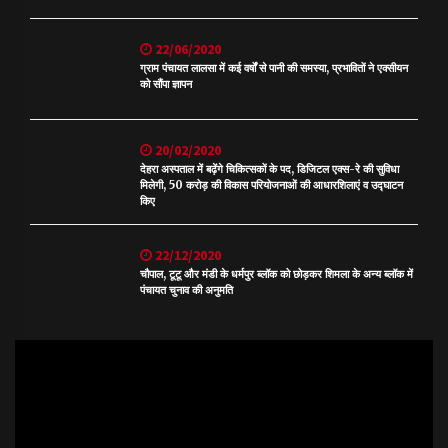
22/06/2020
ग्राम पंचायत लालसा में कई वर्षों से पानी की समस्या, प्रभावितों ने एक्सीयन
को सौंपा ज्ञापन
20/02/2020
देहरा अस्पताल में बढ़ेंगे चिकित्सकों के पद, डिजिटल एक्स-रे की सुविधा
मिलेगी, 50 करोड़ की विकास परियोजनाओं की आधारशिलाएं व उद्घाटन
किए
22/12/2020
चौपाल, टूटू और मंडी के धर्मपुर ब्लॉक को छोड़कर शिमला के अन्य ब्लॉक में
पंचायत चुनाव की अनुमति
Video
Player