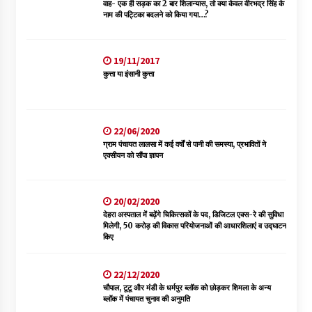
वाह- एक ही सड़क का 2 बार शिलान्यास, तो क्या केवल वीरभद्र सिंह के
चंबा में बड़ा बस सड़क हादसा, 3 की मौत कई गंभीर घायल, बैरागढ़ से चंबा आ
नाम की पट्टिका बदलने को किया गया…?
रही थी निजी बस शर्मा कोच
08/08/2026
19/11/2017
कुत्ता या इंसानी कुत्ता
चौपाल विधायक पर BDC सदस्य राजेश रढाइक का तीखा हमला, मांगा
इस्तीफा
08/08/2026
22/06/2020
हमीरपुर के बड़सर में मनाया जाएगा राज्यस्तरीय स्वतंत्रता दिवस समारोह, CM
ग्राम पंचायत लालसा में कई वर्षों से पानी की समस्या, प्रभावितों ने
सुक्खू करेंगे ध्वजारोहण
एक्सीयन को सौंपा ज्ञापन
07/08/2026
20/02/2020
वन विभाग के एक हजार खिलाड़ी रामपुर में दिखाएंगे जौहर, 11 से 13 सितंबर
देहरा अस्पताल में बढ़ेंगे चिकित्सकों के पद, डिजिटल एक्स-रे की सुविधा
तक आयोजित होगी 27वीं वार्षिक खेलकूद प्रतियोगिता
मिलेगी, 50 करोड़ की विकास परियोजनाओं की आधारशिलाएं व उद्घाटन
07/08/2026
किए
30 बैग की सीमा पर भाजपा का हमला, बोली- कांग्रेस सरकार ने सेब उत्पादकों
22/12/2020
की तोड़ी कमर- संदीपनी
चौपाल, टूटू और मंडी के धर्मपुर ब्लॉक को छोड़कर शिमला के अन्य
07/08/2026
ब्लॉक में पंचायत चुनाव की अनुमति