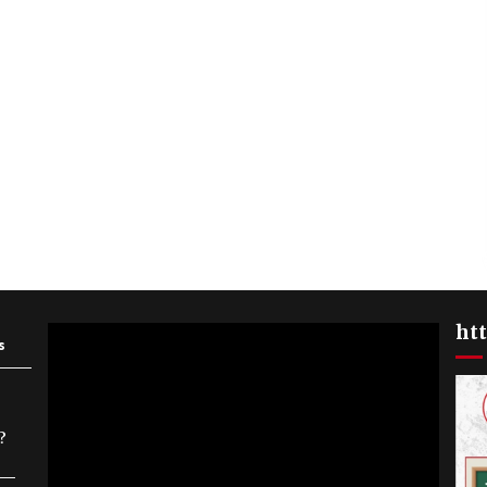
ht
Video
s
Player
…?