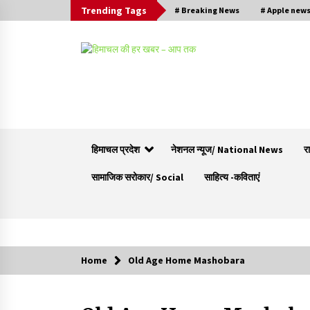
Trending Tags
# Breaking News
# Apple new
हिमाचल प्रदेश
नेशनल न्यूज/ National News
र
सामाजिक सरोकार/ Social
साहित्य -कविताएं
Trending Now
Home
Old Age Home Mashobara
बड़ी ख़बर – अनुबंध कर्मचारियों को बैक डेट से नहीं मिले
नियमितीकरण, शिक्षा निदेशालय ने जारी किया स्पष्टीकरण
05/08/2026