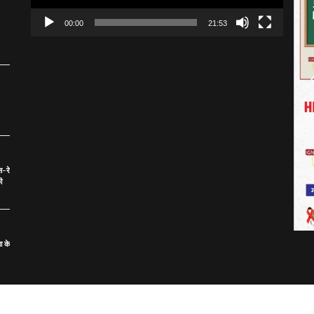
00:00
21:53
स-रे
ी
ा के
d | Designed and Developed by: Focus