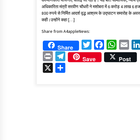
कल्याणकारी योजनाएं चलाई जा रही है। यह बात सामाजिक, न्याय एव
अधिकारिता मंत्री सरवीण चौधरी ने मशोबरा में 6 करोड़ 4 लाख 6 हज
800 रुपये से निर्मित आदर्श वृद्ध आश्रम के उद्घाटन समारोह के अव
कही।उन्होंने कहा […]
Share from A4appleNews:
Twitter
Faceboo
What
Em
Share
Print
Telegram
Save
Post
X
Share