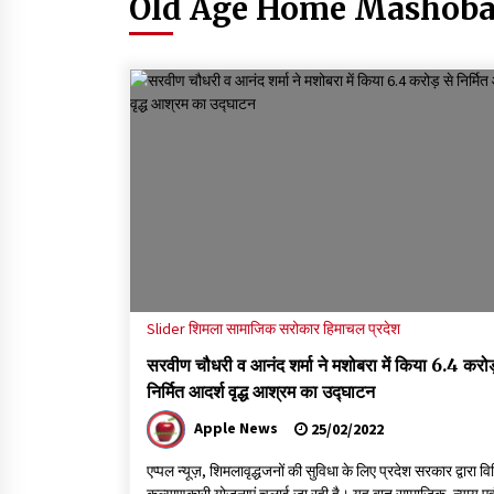
Old Age Home Mashoba
वन विभाग एवं रेड क्रॉस सोसायटी के संयुक्त तत्वावधान में
शूराला में वृक्षारोपण अभियान आयोजित
05/08/2026
ऊना में PWD का जेई 8 हजार रुपये रिश्वत लेते गिरफ्ता
ठेकेदार का बिल पास करने के लिए मांगी थी घूस
05/08/2026
पुलिस कांस्टेबल भर्ती के लिए बड़ी राहत, आयु सीमा में 1 वर्
की छूट आवेदन की अंतिम तिथि अब 21 अगस्त
04/08/2026
Slider
शिमला
सामाजिक सरोकार
हिमाचल प्रदेश
सरवीण चौधरी व आनंद शर्मा ने मशोबरा में किया 6.4 करोड
निर्मित आदर्श वृद्ध आश्रम का उद्घाटन
Apple News
25/02/2022
एप्पल न्यूज़, शिमलावृद्धजनों की सुविधा के लिए प्रदेश सरकार द्वारा वि