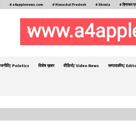
s
# a4applenews.com
# Himachal Pradesh
# Shimla
# हिमाचल प्
ाजनीति/ Polotics
विशेष ख़बर
वीडियो/ Video News
सम्पादकीय/ Edit
गा
देहरा पुलिस की बड़ी कार्रवाई- 90 लाख नकद और 2
करोड़के सोने के आभूषण बरामद, 7 आरोपी गिरफ्तार
05/08/2026