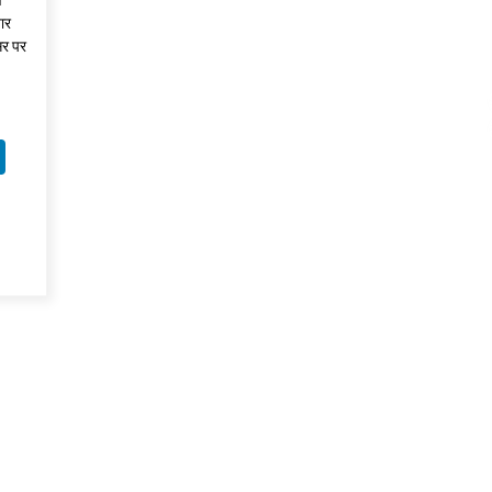
ं
ार
सर पर
k
sApp
ail
LinkedIn