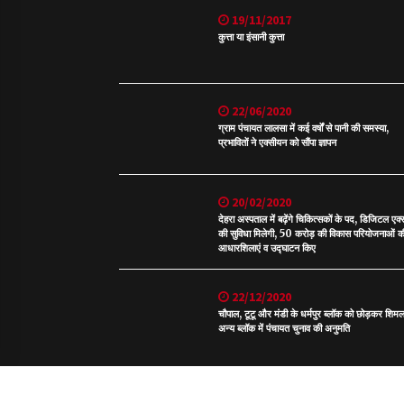
19/11/2017
कुत्ता या इंसानी कुत्ता
22/06/2020
ग्राम पंचायत लालसा में कई वर्षों से पानी की समस्या,
प्रभावितों ने एक्सीयन को सौंपा ज्ञापन
20/02/2020
देहरा अस्पताल में बढ़ेंगे चिकित्सकों के पद, डिजिटल एक्
की सुविधा मिलेगी, 50 करोड़ की विकास परियोजनाओं क
आधारशिलाएं व उद्घाटन किए
22/12/2020
चौपाल, टूटू और मंडी के धर्मपुर ब्लॉक को छोड़कर शिमल
अन्य ब्लॉक में पंचायत चुनाव की अनुमति
Site by: JRP Productions. Copyright: All right reserve