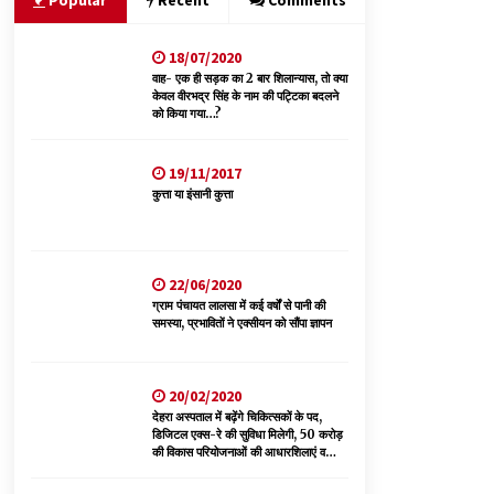
Popular
Recent
Comments
05/08/2026
18/07/2020
भवन एवं अन्य सन्निर्माण कामगार शीघ्र करवाएं ई-श्रम
पोर्टल पर पंजीकरण
वाह- एक ही सड़क का 2 बार शिलान्यास, तो क्या
केवल वीरभद्र सिंह के नाम की पट्टिका बदलने
05/08/2026
को किया गया…?
भाजपा का कांग्रेस सरकार पर हमला, प्रतिशोध की राजनीति
19/11/2017
के खिलाफ कल शिमला में प्रदर्शन, मानसून सत्र में सरकार
कुत्ता या इंसानी कुत्ता
को घेरने की तैयारी
04/08/2026
डॉ. परमार की 120वीं जयंती पर मुख्यमंत्री बोले— उनकी
22/06/2020
नीतियों को धरातल पर उतारने के लिए सरकार प्रतिबद्ध
ग्राम पंचायत लालसा में कई वर्षों से पानी की
04/08/2026
समस्या, प्रभावितों ने एक्सीयन को सौंपा ज्ञापन
20/02/2020
देहरा अस्पताल में बढ़ेंगे चिकित्सकों के पद,
डिजिटल एक्स-रे की सुविधा मिलेगी, 50 करोड़
की विकास परियोजनाओं की आधारशिलाएं व
उद्घाटन किए