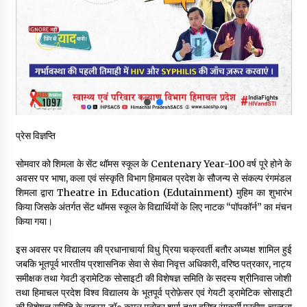
नितिन गडकरी से मिले विक्रमादित्य सिंह, हिमाचल की सड़क परियोजनाओं को
मिली बड़ी सौगात
06/08/2026
आपदा के दौरान मीडिया संचार एवं सूचना प्रबंधन पर शिमला में एक दिवसीय
ओरिएंटेशन कार्यशाला आयोजित
06/08/2026
प्रेस विज्ञप्ति
नेता प्रतिपक्ष जयराम के आरोप निराधार, सबूत हैं तो सार्वजनिक करें: नरेश
चौहान
सोमवार को शिमला के सेंट थॉमस स्कूल के Centenary Year-100 वर्ष पूरे होने के
06/08/2026
अवसर पर भाषा, कला एवं संस्कृति विभाग हिमाबल प्रदेश के सौजन्य से संकल्प रंगमंडल
शिमला द्वारा Theatre in Education (Edutainment) मुहिम का शुभारंभ
बड़ी ख़बर – अनुबंध कर्मचारियों को बैक डेट से नहीं मिलेगा नियमितीकरण,
किया जिसके अंतर्गत सेंट थॉमस स्कूल के विद्यार्थियों के लिए नाटक “पॉपकॉर्न” का मंचन
शिक्षा निदेशालय ने जारी किया स्पष्टीकरण
किया गया।
05/08/2026
इस अवसर पर विद्यालय की प्रधानाचार्या विधु प्रिया चक्रवर्ती बतौर अध्यक्ष शामिल हुई
जबकि भूतपूर्व भारतीय प्रशासनिक सेवा से सेवा निवृत्त अधिकारी, वरिष्ठ पत्रकार, नाट्य
देहरा पुलिस की बड़ी कार्रवाई- 90 लाख नकद और 2 करोड़के सोने के
आभूषण बरामद, 7 आरोपी गिरफ्तार
समीक्षक तथा गेवटी ड्रामेटिक सोसाइटी की विशेषज्ञ समिति के सदस्य श्रीनिवास जोशी
05/08/2026
तथा हिमाचल प्रदेश विश्व विद्यालय के भूतपूर्व प्रोफ़ेसर एवं गेयटी ड्रामेटिक सोसाइटी
की विशेषज्ञ समिति के सदस्य डॉ० कमल मनोहर शर्मा तथा वरिष्ठ रंगकर्मी प्रवीण चान्दला