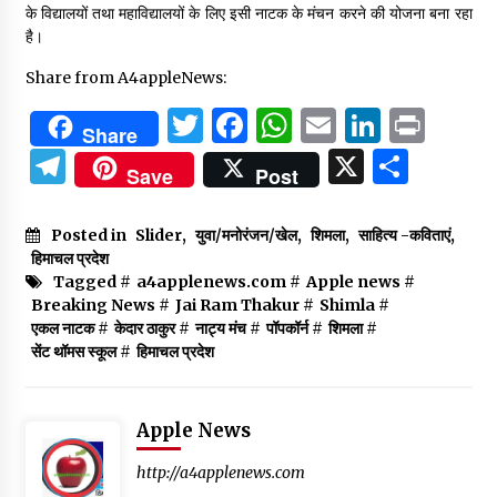
के विद्यालयों तथा महाविद्यालयों के लिए इसी नाटक के मंचन करने की योजना बना रहा
है।
Share from A4appleNews:
Twitter
Facebook
WhatsApp
Email
Linked
Prin
Share
Telegram
X
Shar
Save
Post
Posted in
Slider
,
युवा/मनोरंजन/खेल
,
शिमला
,
साहित्य -कविताएं
,
हिमाचल प्रदेश
Tagged #
a4applenews.com
#
Apple news
#
Breaking News
#
Jai Ram Thakur
#
Shimla
#
एकल नाटक
#
केदार ठाकुर
#
नाट्य मंच
#
पॉपकॉर्न
#
शिमला
#
सेंट थॉमस स्कूल
#
हिमाचल प्रदेश
Apple News
http://a4applenews.com