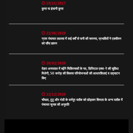
19/11/2017
कुत्ता या इंसानी कुत्ता
22/06/2020
ग्राम पंचायत लालसा में कई वर्षों से पानी की समस्या, प्रभावितों ने एक्सीयन
को सौंपा ज्ञापन
20/02/2020
देहरा अस्पताल में बढ़ेंगे चिकित्सकों के पद, डिजिटल एक्स-रे की सुविधा
मिलेगी, 50 करोड़ की विकास परियोजनाओं की आधारशिलाएं व उद्घाटन
किए
22/12/2020
चौपाल, टूटू और मंडी के धर्मपुर ब्लॉक को छोड़कर शिमला के अन्य ब्लॉक में
पंचायत चुनाव की अनुमति
Video
Player