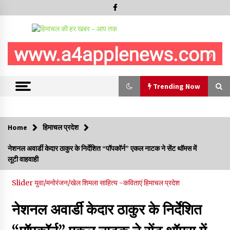
Trending Now
Trending Now
Home
हिमाचल प्रदेश
हमीरपुर के बड़सर में मनाया जाएगा राज्यस्तरीय स्वतंत्रता दिवस समारोह, CM
नेशनल अवार्डी केदार ठाकुर के निर्देशित “पॉपकॉर्न” एकल नाटक ने सेंट थॉमस में
सुक्खू करेंगे ध्वजारोहण
लूटी वाहवाही
07/08/2026
Slider
युवा/मनोरंजन/खेल
शिमला
साहित्य -कविताएं
हिमाचल प्रदेश
वन विभाग के एक हजार खिलाड़ी रामपुर में दिखाएंगे जौहर, 11 से 13 सितंबर
तक आयोजित होगी 27वीं वार्षिक खेलकूद प्रतियोगिता
नेशनल अवार्डी केदार ठाकुर के निर्देशित
07/08/2026