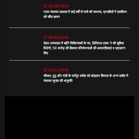
22/06/2020
ग्राम पंचायत लालसा में कई वर्षों से पानी की समस्या, प्रभावितों ने एक्सीयन
को सौंपा ज्ञापन
20/02/2020
देहरा अस्पताल में बढ़ेंगे चिकित्सकों के पद, डिजिटल एक्स-रे की सुविधा
मिलेगी, 50 करोड़ की विकास परियोजनाओं की आधारशिलाएं व उद्घाटन
किए
22/12/2020
चौपाल, टूटू और मंडी के धर्मपुर ब्लॉक को छोड़कर शिमला के अन्य ब्लॉक में
पंचायत चुनाव की अनुमति
Video
Player