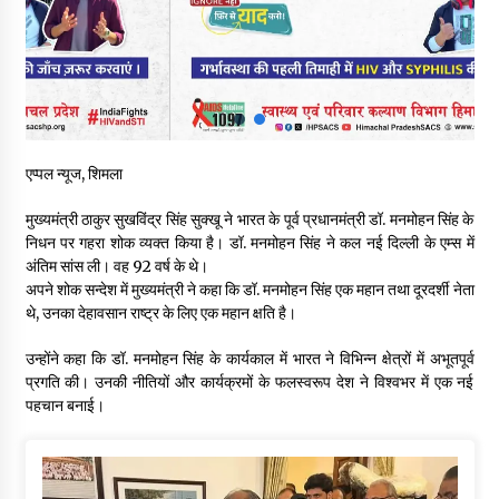
चंबा के बैरागढ़ में दर्दनाक बस हादसा, 7 की मौत, 11 घायल, राज्यपाल CM व
कुलदीप पठानिया सहित नेताओं ने जताया शोक
08/08/2026
चंबा में बड़ा बस सड़क हादसा, 3 की मौत कई गंभीर घायल, बैरागढ़ से चंबा आ
रही थी निजी बस शर्मा कोच
08/08/2026
एप्पल न्यूज, शिमला
चौपाल विधायक पर BDC सदस्य राजेश रढाइक का तीखा हमला, मांगा
मुख्यमंत्री ठाकुर सुखविंद्र सिंह सुक्खू ने भारत के पूर्व प्रधानमंत्री डॉ. मनमोहन सिंह के
इस्तीफा
निधन पर गहरा शोक व्यक्त किया है। डॉ. मनमोहन सिंह ने कल नई दिल्ली के एम्स में
08/08/2026
अंतिम सांस ली। वह 92 वर्ष के थे।
अपने शोक सन्देश में मुख्यमंत्री ने कहा कि डॉ. मनमोहन सिंह एक महान तथा दूरदर्शी नेता
थे, उनका देहावसान राष्ट्र के लिए एक महान क्षति है।
हमीरपुर के बड़सर में मनाया जाएगा राज्यस्तरीय स्वतंत्रता दिवस समारोह, CM
सुक्खू करेंगे ध्वजारोहण
07/08/2026
उन्होंने कहा कि डॉ. मनमोहन सिंह के कार्यकाल में भारत ने विभिन्न क्षेत्रों में अभूतपूर्व
प्रगति की। उनकी नीतियों और कार्यक्रमों के फलस्वरूप देश ने विश्वभर में एक नई
पहचान बनाई।
वन विभाग के एक हजार खिलाड़ी रामपुर में दिखाएंगे जौहर, 11 से 13 सितंबर
तक आयोजित होगी 27वीं वार्षिक खेलकूद प्रतियोगिता
07/08/2026