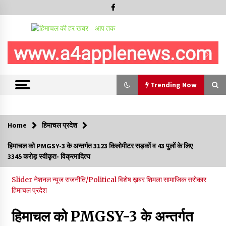
Trending Now
Trending Now
Home
हिमाचल प्रदेश
बड़ी ख़बर – अनुबंध कर्मचारियों को बैक डेट से नहीं मिलेगा नियमितीकरण,
हिमाचल को PMGSY-3 के अन्तर्गत 3123 किलोमीटर सड़कों व 43 पुलों के लिए
शिक्षा निदेशालय ने जारी किया स्पष्टीकरण
3345 करोड़ स्वीकृत- विक्रमादित्य
05/08/2026
Slider
नेशनल न्यूज
राजनीति/Political
विशेष ख़बर
शिमला
सामाजिक सरोकार
देहरा पुलिस की बड़ी कार्रवाई- 90 लाख नकद और 2 करोड़के सोने के
हिमाचल प्रदेश
आभूषण बरामद, 7 आरोपी गिरफ्तार
05/08/2026
हिमाचल को PMGSY-3 के अन्तर्गत