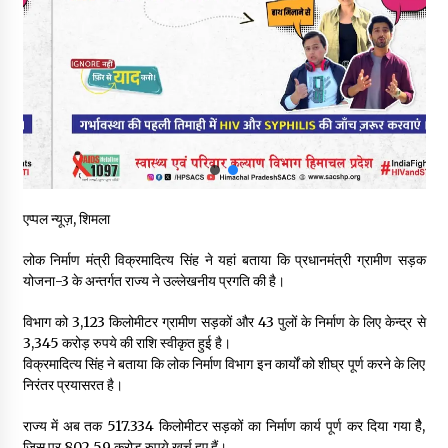
स्वास्थ्य विभाग की खरीद में घोटाले की आशंका, स्वतंत्र जांच की मांग, भाजपा
ने कहा- “हर पैसे का हिसाब जनता को मिले”
05/08/2026
भाजपा का कांग्रेस सरकार पर हमला, प्रतिशोध की राजनीति के खिलाफ कल
शिमला में प्रदर्शन, मानसून सत्र में सरकार को घेरने की तैयारी
04/08/2026
पुलिस कांस्टेबल भर्ती के लिए बड़ी राहत, आयु सीमा में 1 वर्ष की छूट आवेदन की
एप्पल न्यूज़, शिमला
अंतिम तिथि अब 21 अगस्त
04/08/2026
लोक निर्माण मंत्री विक्रमादित्य सिंह ने यहां बताया कि प्रधानमंत्री ग्रामीण सड़क
योजना-3 के अन्तर्गत राज्य ने उल्लेखनीय प्रगति की है।
हिमाचल सरकार लाएगी नई “स्वास्थ्य बीमा नीति”, गरीब परिवारों के लिए
उपलब्ध होगी बेहतरीन उपचार सुविधा- CM
विभाग को 3,123 किलोमीटर ग्रामीण सड़कों और 43 पुलों के निर्माण के लिए केन्द्र से
04/08/2026
3,345 करोड़ रुपये की राशि स्वीकृत हुई है।
विक्रमादित्य सिंह ने बताया कि लोक निर्माण विभाग इन कार्यों को शीघ्र पूर्ण करने के लिए
निरंतर प्रयासरत है।
डॉ. परमार की 120वीं जयंती पर मुख्यमंत्री बोले— उनकी नीतियों को धरातल
पर उतारने के लिए सरकार प्रतिबद्ध
04/08/2026
राज्य में अब तक 517.334 किलोमीटर सड़कों का निर्माण कार्य पूर्ण कर दिया गया हैै,
जिस पर 802.59 करोड़ रुपये खर्च हुए हैं।