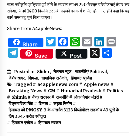
राज्य स्वीकृति प्रक्रिया पूर्ण होने के उपरांत लगभग 250 विस्तृत परियोजनाएं तैयार कर
सकेगा, जिनमें 1400 किलोमीटर लंबी सड़कों का कार्य शामिल होगा। उन्होंने कहा कि यह
कार्य समयबद्ध पूर्ण किया जाएगा।
Share from A4appleNews:
Twitter
Facebook
WhatsApp
Email
Linked
Prin
Share
Telegram
X
Shar
Save
Post
Posted in
Slider
,
नेशनल न्यूज
,
राजनीति/Political
,
विशेष ख़बर
,
शिमला
,
सामाजिक सरोकार
,
हिमाचल प्रदेश
Tagged #
a4applenews.com
#
Apple news
#
Breaking News
#
CM
#
Himachal Pradesh
#
Politics
#
Shimla
#
केंद्र सरकार
#
राजनीति
#
लोक निर्माण मंत्री
#
विक्रमादित्य सिंह
#
शिमला
#
सड़क निर्माण
#
हिमाचल को PMGSY-3 के अन्तर्गत 3123 किलोमीटर सड़कों व 43 पुलों के
लिए 3345 करोड़ स्वीकृत
#
हिमाचल प्रदेश
#
हिमाचल सरकार