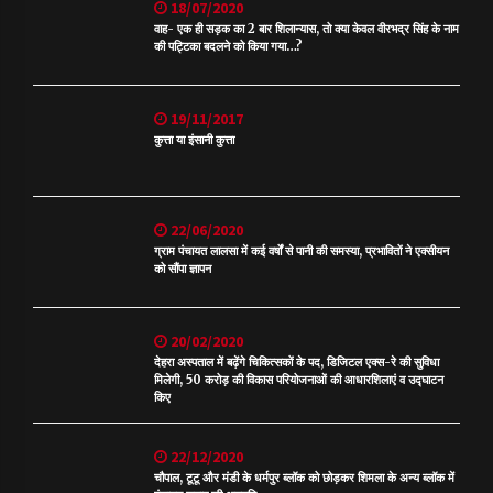
18/07/2020
वाह- एक ही सड़क का 2 बार शिलान्यास, तो क्या केवल वीरभद्र सिंह के नाम
की पट्टिका बदलने को किया गया…?
19/11/2017
कुत्ता या इंसानी कुत्ता
22/06/2020
ग्राम पंचायत लालसा में कई वर्षों से पानी की समस्या, प्रभावितों ने एक्सीयन
को सौंपा ज्ञापन
20/02/2020
देहरा अस्पताल में बढ़ेंगे चिकित्सकों के पद, डिजिटल एक्स-रे की सुविधा
मिलेगी, 50 करोड़ की विकास परियोजनाओं की आधारशिलाएं व उद्घाटन
किए
22/12/2020
चौपाल, टूटू और मंडी के धर्मपुर ब्लॉक को छोड़कर शिमला के अन्य ब्लॉक में