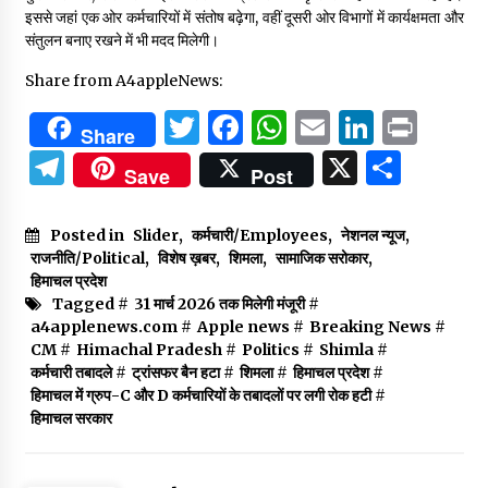
इससे जहां एक ओर कर्मचारियों में संतोष बढ़ेगा, वहीं दूसरी ओर विभागों में कार्यक्षमता और
संतुलन बनाए रखने में भी मदद मिलेगी।
Share from A4appleNews:
Twitter
Facebook
WhatsApp
Email
Linked
Prin
Share
Telegram
X
Shar
Save
Post
Posted in
Slider
,
कर्मचारी/Employees
,
नेशनल न्यूज
,
राजनीति/Political
,
विशेष ख़बर
,
शिमला
,
सामाजिक सरोकार
,
हिमाचल प्रदेश
Tagged #
31 मार्च 2026 तक मिलेगी मंजूरी
#
a4applenews.com
#
Apple news
#
Breaking News
#
CM
#
Himachal Pradesh
#
Politics
#
Shimla
#
कर्मचारी तबादले
#
ट्रांसफर बैन हटा
#
शिमला
#
हिमाचल प्रदेश
#
हिमाचल में ग्रुप-C और D कर्मचारियों के तबादलों पर लगी रोक हटी
#
हिमाचल सरकार