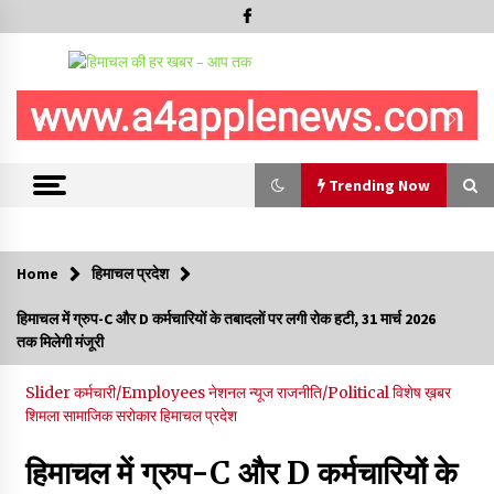
Trending Now
Trending Now
Home
हिमाचल प्रदेश
हिमाचल सरकार मछुआरों को नावों और मछली पकड़ने के उपकरणों पर डे रही
हिमाचल में ग्रुप-C और D कर्मचारियों के तबादलों पर लगी रोक हटी, 31 मार्च 2026
70 से 90% तक सब्सिडी
तक मिलेगी मंजूरी
08/08/2026
Slider
कर्मचारी/Employees
नेशनल न्यूज
राजनीति/Political
विशेष ख़बर
चंबा के बैरागढ़ में दर्दनाक बस हादसा, 7 की मौत, 11 घायल, राज्यपाल CM व
शिमला
सामाजिक सरोकार
हिमाचल प्रदेश
कुलदीप पठानिया सहित नेताओं ने जताया शोक
08/08/2026
हिमाचल में ग्रुप-C और D कर्मचारियों के