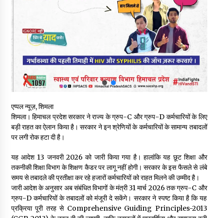
शिमला पुलिस में बड़ी अनुशासनात्मक कार्रवाई, 3 पुलिसकर्मी निलंबित
07/08/2026
6 साल में पीएम नरेंद्र मोदी के विदेश दौरों पर 557 करोड़ खर्च, सरकार ने
संसद में दी जानकारी
07/08/2026
रूपी भावा वन्यजीव अभयारण्य में फिर दिखा जंगलों का ‘खामोश पहरेदार’, दुर्लभ
एप्पल न्यूज़, शिमला
हिमालयन “सीरो” कैमरे में कैद
शिमला। हिमाचल प्रदेश सरकार ने राज्य के ग्रुप-C और ग्रुप-D कर्मचारियों के लिए
06/08/2026
बड़ी राहत का ऐलान किया है। सरकार ने इन श्रेणियों के कर्मचारियों के सामान्य तबादलों
पर लगी रोक हटा दी है।
भ्रष्टाचार से अर्जित संपत्ति जब्त कर गरीबों में बांटेगी हिमाचल सरकार -CM
06/08/2026
यह आदेश 13 जनवरी 2026 को जारी किया गया है। हालांकि यह छूट शिक्षा और
तकनीकी शिक्षा विभाग के शिक्षण कैडर पर लागू नहीं होगी। सरकार के इस फैसले से लंबे
समय से तबादले की प्रतीक्षा कर रहे हजारों कर्मचारियों को राहत मिलने की उम्मीद है।
जारी आदेश के अनुसार अब संबंधित विभागों के मंत्री 31 मार्च 2026 तक ग्रुप-C और
नितिन गडकरी से मिले विक्रमादित्य सिंह, हिमाचल की सड़क परियोजनाओं को
मिली बड़ी सौगात
ग्रुप-D कर्मचारियों के तबादलों को मंजूरी दे सकेंगे। सरकार ने स्पष्ट किया है कि यह
06/08/2026
प्रक्रिया पूरी तरह से Comprehensive Guiding Principles-2013