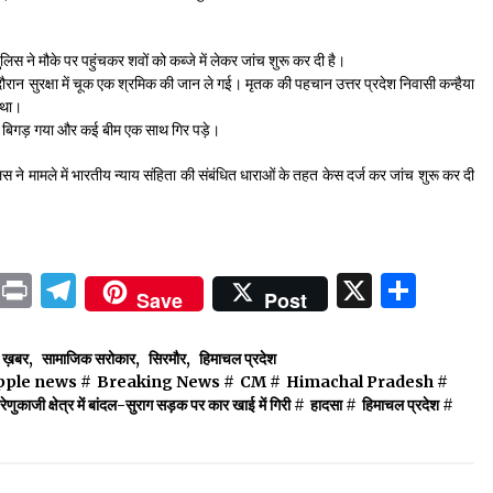
लिस ने मौके पर पहुंचकर शवों को कब्जे में लेकर जांच शुरू कर दी है।
म के दौरान सुरक्षा में चूक एक श्रमिक की जान ले गई। मृतक की पहचान उत्तर प्रदेश निवासी कन्हैया
ा था।
लन बिगड़ गया और कई बीम एक साथ गिर पड़े।
ने मामले में भारतीय न्याय संहिता की संबंधित धाराओं के तहत केस दर्ज कर जांच शुरू कर दी
ok
sApp
ail
LinkedIn
Print
Telegram
X
Shar
Save
Post
ष ख़बर
,
सामाजिक सरोकार
,
सिरमौर
,
हिमाचल प्रदेश
pple news
#
Breaking News
#
CM
#
Himachal Pradesh
#
रेणुकाजी क्षेत्र में बांदल-सुराग सड़क पर कार खाई में गिरी
#
हादसा
#
हिमाचल प्रदेश
#