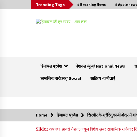
Trending Tags
# Breaking News
# Apple new
हिमाचल प्रदेश
नेशनल न्यूज/ National News
र
सामाजिक सरोकार/ Social
साहित्य -कविताएं
Trending Now
Home
हिमाचल प्रदेश
सिरमौर के श्रीरेणुकाजी क्षेत्र में
भ्रष्टाचार से अर्जित संपत्ति जब्त कर गरीबों में बांटेगी
Slider
अपराध-हादसे
नेशनल न्यूज
विशेष ख़बर
सामाजिक सरोकार
स
हिमाचल सरकार -CM
06/08/2026