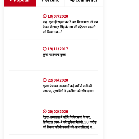
Popular
Recent
Comments
18/07/2020
देहरा पुलिस की बड़ी कार्रवाई- 90 लाख नकद और 2
करोड़के सोने के आभूषण बरामद, 7 आरोपी गिरफ्तार
वाह- एक ही सड़क का 2 बार शिलान्यास, तो क्या
केवल वीरभद्र सिंह के नाम की पट्टिका बदलने
05/08/2026
को किया गया…?
हिमाचल में प्रतिशोध की राजनीति के खिलाफ भाजपा ने
19/11/2017
शिमला CM आवास ओकओवर घेराव में किया शक्ति प्रदर्शन
कुत्ता या इंसानी कुत्ता
05/08/2026
स्वास्थ्य विभाग की खरीद में घोटाले की आशंका, स्वतंत्र
जांच की मांग, भाजपा ने कहा- “हर पैसे का हिसाब जनता को
22/06/2020
मिले”
ग्राम पंचायत लालसा में कई वर्षों से पानी की
05/08/2026
समस्या, प्रभावितों ने एक्सीयन को सौंपा ज्ञापन
20/02/2020
देहरा अस्पताल में बढ़ेंगे चिकित्सकों के पद,
डिजिटल एक्स-रे की सुविधा मिलेगी, 50 करोड़
की विकास परियोजनाओं की आधारशिलाएं व
उद्घाटन किए