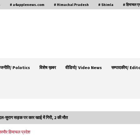
s
# a4applenews.com
# Himachal Pradesh
# Shimla
# हिमाचल प्
ाजनीति/ Polotics
विशेष ख़बर
वीडियो/ Video News
सम्पादकीय/ Edit
 बांदल-सुराग सड़क पर कार खाई में गिरी, 2 की मौत
नितिन गडकरी से मिले विक्रमादित्य सिंह, हिमाचल की सड़क
िरमौर
हिमाचल प्रदेश
परियोजनाओं को मिली बड़ी सौगात
06/08/2026