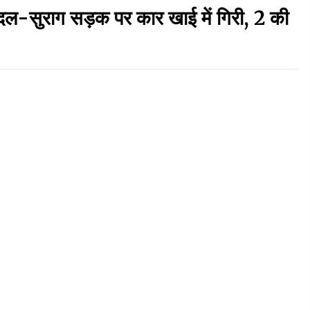
 बांदल-सुराग सड़क पर कार खाई में गिरी, 2 की
बड़ी ख़बर – अनुबंध कर्मचारियों को बैक डेट से नहीं मिलेगा
नियमितीकरण, शिक्षा निदेशालय ने जारी किया स्पष्टीकरण
05/08/2026
वन विभाग एवं रेड क्रॉस सोसायटी के संयुक्त तत्वावधान में
:
शूराला में वृक्षारोपण अभियान आयोजित
05/08/2026
ऊना में PWD का जेई 8 हजार रुपये रिश्वत लेते गिरफ्तार,
ठेकेदार का बिल पास करने के लिए मांगी थी घूस
05/08/2026