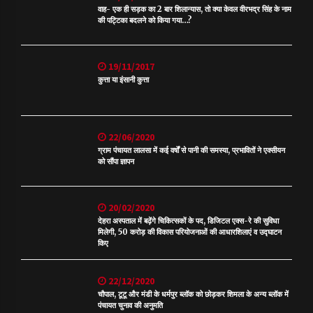
वाह- एक ही सड़क का 2 बार शिलान्यास, तो क्या केवल वीरभद्र सिंह के नाम
की पट्टिका बदलने को किया गया…?
19/11/2017
कुत्ता या इंसानी कुत्ता
22/06/2020
ग्राम पंचायत लालसा में कई वर्षों से पानी की समस्या, प्रभावितों ने एक्सीयन
को सौंपा ज्ञापन
20/02/2020
देहरा अस्पताल में बढ़ेंगे चिकित्सकों के पद, डिजिटल एक्स-रे की सुविधा
मिलेगी, 50 करोड़ की विकास परियोजनाओं की आधारशिलाएं व उद्घाटन
किए
22/12/2020
चौपाल, टूटू और मंडी के धर्मपुर ब्लॉक को छोड़कर शिमला के अन्य ब्लॉक में
पंचायत चुनाव की अनुमति