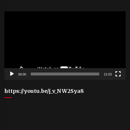
Video
Player
00:00
21:53
https://youtu.be/j_v_NW2Sya8