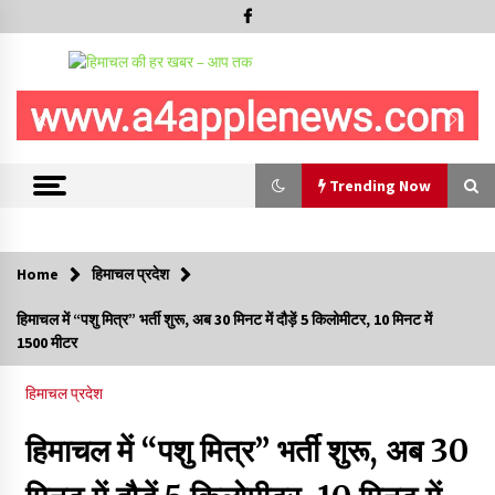
Trending Now
Trending Now
Home
हिमाचल प्रदेश
शिमला जिला परिषद चुनाव में देरी पर CM सुक्खू का जयराम ठाकुर पर अटैक,
हिमाचल में “पशु मित्र” भर्ती शुरू, अब 30 मिनट में दौड़ें 5 किलोमीटर, 10 मिनट में
बोले- सदस्यों को बैठक में भेजने के बजाय पंचकूला क्यों ले गए..?
1500 मीटर
10/08/2026
हिमाचल प्रदेश
“अंतरराष्ट्रीय युवा दिवस” पर हिमाचल के लालित कुमार डोगरा करेंगे रूस में
भारत का प्रतिनिधित्व
हिमाचल में “पशु मित्र” भर्ती शुरू, अब 30
10/08/2026