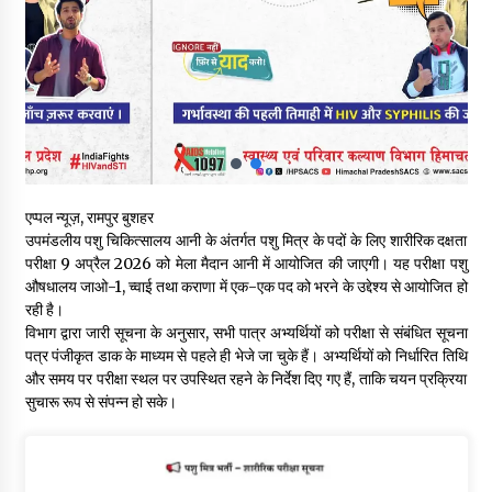
29 मेगावाट पावर प्रोजेक्ट से प्रभावित गांवों को LADA फंड व रोजगार न
मिलने पर राजस्व मंत्री ने जताई नाराजगी
09/08/2026
सुक्खू का गवर्नेंस मॉडल केवल ‘तालाबंदी’ पर आधारित- जयराम ठाकुर
09/08/2026
एप्पल न्यूज़, रामपुर बुशहर
5 किलो अफीम डोडा/पोस्त बरामदगी मामले में कुल्लू सैंज से मुख्य सप्लायर
उपमंडलीय पशु चिकित्सालय आनी के अंतर्गत पशु मित्र के पदों के लिए शारीरिक दक्षता
गिरफ्तार
परीक्षा 9 अप्रैल 2026 को मेला मैदान आनी में आयोजित की जाएगी। यह परीक्षा पशु
09/08/2026
औषधालय जाओ-1, च्वाई तथा कराणा में एक-एक पद को भरने के उद्देश्य से आयोजित हो
रही है।
सुधीर शर्मा अपनी बोल-वाणी सुधारें, हिमाचली संस्कृति के अनुरूप करें भाषा का
विभाग द्वारा जारी सूचना के अनुसार, सभी पात्र अभ्यर्थियों को परीक्षा से संबंधित सूचना
प्रयोग- राजेश धर्माणी
पत्र पंजीकृत डाक के माध्यम से पहले ही भेजे जा चुके हैं। अभ्यर्थियों को निर्धारित तिथि
08/08/2026
और समय पर परीक्षा स्थल पर उपस्थित रहने के निर्देश दिए गए हैं, ताकि चयन प्रक्रिया
सुचारू रूप से संपन्न हो सके।
हिमाचल सरकार मछुआरों को नावों और मछली पकड़ने के उपकरणों पर डे रही
70 से 90% तक सब्सिडी
08/08/2026