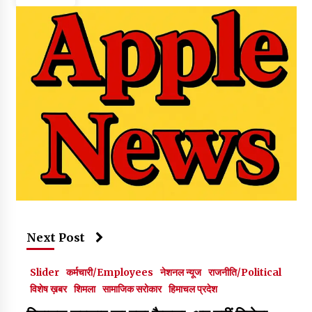
Next Post
Slider
कर्मचारी/Employees
नेशनल न्यूज
राजनीति/Political
विशेष ख़बर
शिमला
सामाजिक सरोकार
हिमाचल प्रदेश