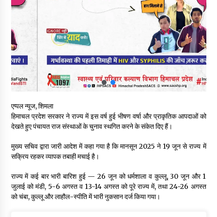
नितिन गडकरी से मिले विक्रमादित्य सिंह, हिमाचल की सड़क परियोजनाओं को
मिली बड़ी सौगात
06/08/2026
आपदा के दौरान मीडिया संचार एवं सूचना प्रबंधन पर शिमला में एक दिवसीय
ओरिएंटेशन कार्यशाला आयोजित
06/08/2026
नेता प्रतिपक्ष जयराम के आरोप निराधार, सबूत हैं तो सार्वजनिक करें: नरेश
एप्पल न्यूज, शिमला
चौहान
हिमाचल प्रदेश सरकार ने राज्य में इस वर्ष हुई भीषण वर्षा और प्राकृतिक आपदाओं को
06/08/2026
देखते हुए पंचायत राज संस्थाओं के चुनाव स्थगित करने के संकेत दिए हैं।
बड़ी ख़बर – अनुबंध कर्मचारियों को बैक डेट से नहीं मिलेगा नियमितीकरण,
मुख्य सचिव द्वारा जारी आदेश में कहा गया है कि मानसून 2025 ने 19 जून से राज्य में
शिक्षा निदेशालय ने जारी किया स्पष्टीकरण
सक्रिय रहकर व्यापक तबाही मचाई है।
05/08/2026
राज्य में कई बार भारी बारिश हुई — 26 जून को धर्मशाला व कुल्लू, 30 जून और 1
जुलाई को मंडी, 5-6 अगस्त व 13-14 अगस्त को पूरे राज्य में, तथा 24-26 अगस्त
देहरा पुलिस की बड़ी कार्रवाई- 90 लाख नकद और 2 करोड़के सोने के
आभूषण बरामद, 7 आरोपी गिरफ्तार
को चंबा, कुल्लू और लाहौल-स्पीति में भारी नुकसान दर्ज किया गया।
05/08/2026