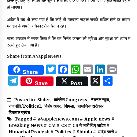
करते हुए कहा है कि पंचायत चुनाव तभी कराए जाएंगे जब राज्यभर में सड़क संपर्क बहाल
हो जाएगा।
आदेश में यह भी कहा गया है कि कोई भी मतदाता सड़क संपर्क बाधित होने के कारण
मतदान के अपने अधिकार से वंचित न रहे।
राज्य सरकार ने स्पष्ट किया है कि यह निर्णय जनता की सुविधा और सुरक्षा को ध्यान में
रखते हुए लिया गया है।
Share from A4appleNews:
Twitter
Facebook
WhatsApp
Email
Linked
Prin
Share
Telegram
X
Shar
Save
Post
Posted in
Slider
,
कांग्रेस Congress
,
नेशनल न्यूज
,
राजनीति/Political
,
विशेष ख़बर
,
शिमला
,
सामाजिक सरोकार
,
हिमाचल प्रदेश
Tagged #
a4applenews.com
#
Apple news
#
Breaking News
#
CM
#
CS
#
CS ने जारी किए आदेश
#
Himachal Pradesh
#
Politics
#
Shimla
#
आदेश जारी
#