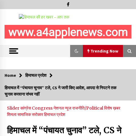
Trending Now
Trending Now
Home
हिमाचल प्रदेश
हमीरपुर के बड़सर में मनाया जाएगा राज्यस्तरीय स्वतंत्रता दिवस समारोह, CM
हिमाचल में “पंचायत चुनाव” टले, CS ने जारी किए आदेश, आपदा से निपटने तक
सुक्खू करेंगे ध्वजारोहण
चुनाव करवाना संभव नहीं
07/08/2026
Slider
कांग्रेस Congress
नेशनल न्यूज
राजनीति/Political
विशेष ख़बर
वन विभाग के एक हजार खिलाड़ी रामपुर में दिखाएंगे जौहर, 11 से 13 सितंबर
शिमला
सामाजिक सरोकार
हिमाचल प्रदेश
तक आयोजित होगी 27वीं वार्षिक खेलकूद प्रतियोगिता
07/08/2026
हिमाचल में “पंचायत चुनाव” टले, CS ने