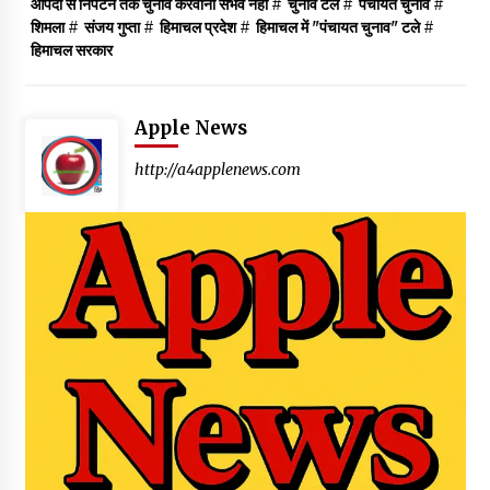
आपदा से निपटने तक चुनाव करवाना संभव नहीं
#
चुनाव टले
#
पंचायत चुनाव
#
शिमला
#
संजय गुप्ता
#
हिमाचल प्रदेश
#
हिमाचल में "पंचायत चुनाव" टले
#
हिमाचल सरकार
Apple News
http://a4applenews.com