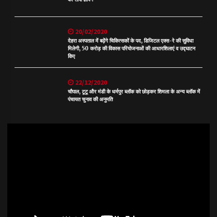
20/02/2020
देहरा अस्पताल में बढ़ेंगे चिकित्सकों के पद, डिजिटल एक्स-रे की सुविधा
मिलेगी, 50 करोड़ की विकास परियोजनाओं की आधारशिलाएं व उद्घाटन
किए
22/12/2020
चौपाल, टूटू और मंडी के धर्मपुर ब्लॉक को छोड़कर शिमला के अन्य ब्लॉक में
पंचायत चुनाव की अनुमति
Video
Player