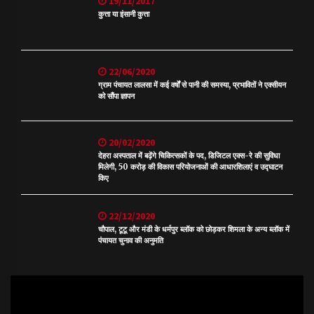
19/11/2017
कुत्ता या इंसानी कुत्ता
22/06/2020
ग्राम पंचायत लालसा में कई वर्षों से पानी की समस्या, प्रभावितों ने एक्सीयन
को सौंपा ज्ञापन
20/02/2020
देहरा अस्पताल में बढ़ेंगे चिकित्सकों के पद, डिजिटल एक्स-रे की सुविधा
मिलेगी, 50 करोड़ की विकास परियोजनाओं की आधारशिलाएं व उद्घाटन
किए
22/12/2020
चौपाल, टूटू और मंडी के धर्मपुर ब्लॉक को छोड़कर शिमला के अन्य ब्लॉक में
पंचायत चुनाव की अनुमति
Video
Player