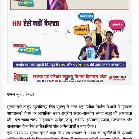
नितिन गडकरी से मिले विक्रमादित्य सिंह, हिमाचल की सड़क परियोजनाओं को
मिली बड़ी सौगात
06/08/2026
आपदा के दौरान मीडिया संचार एवं सूचना प्रबंधन पर शिमला में एक दिवसीय
ओरिएंटेशन कार्यशाला आयोजित
06/08/2026
नेता प्रतिपक्ष जयराम के आरोप निराधार, सबूत हैं तो सार्वजनिक करें: नरेश
चौहान
06/08/2026
बड़ी ख़बर – अनुबंध कर्मचारियों को बैक डेट से नहीं मिलेगा नियमितीकरण,
एप्पल न्यूज़, शिमला
शिक्षा निदेशालय ने जारी किया स्पष्टीकरण
05/08/2026
मुख्यमंत्री ठाकुर सुखविन्द्र सिंह सुक्खू ने आज यहां ‘लोक निर्माण विभागों में गुणवत्ता
आश्वासन’ विषय पर आयोजित उत्तर क्षेत्रीय अंतर-राज्यीय संवाद सत्र की अध्यक्षता
की। इस संवाद सत्र में हिमाचल प्रदेश, जम्मू-कश्मीर, हरियाणा, पंजाब, उत्तराखंड और
देहरा पुलिस की बड़ी कार्रवाई- 90 लाख नकद और 2 करोड़के सोने के
आभूषण बरामद, 7 आरोपी गिरफ्तार
राजस्थान के वरिष्ठ अधिकारियों और अभियंताओं ने भाग लिया।
05/08/2026
इस अवसर पर मुख्यमंत्री ने कहा कि राज्य सरकार ने भविष्य की चुनौतियों से प्रभावी