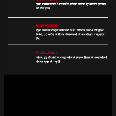
ग्राम पंचायत लालसा में कई वर्षों से पानी की समस्या, प्रभावितों ने एक्सीयन
को सौंपा ज्ञापन
20/02/2020
देहरा अस्पताल में बढ़ेंगे चिकित्सकों के पद, डिजिटल एक्स-रे की सुविधा
मिलेगी, 50 करोड़ की विकास परियोजनाओं की आधारशिलाएं व उद्घाटन
किए
22/12/2020
चौपाल, टूटू और मंडी के धर्मपुर ब्लॉक को छोड़कर शिमला के अन्य ब्लॉक में
पंचायत चुनाव की अनुमति
Video
Player