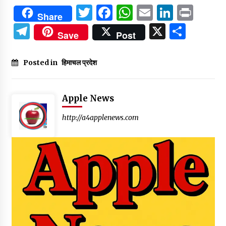
Twitter
Facebook
WhatsApp
Email
Linked
Prin
Share
Telegram
X
Shar
Save
Post
Posted in
हिमाचल प्रदेश
Apple News
http://a4applenews.com