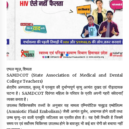
स्वास्थ्य विभाग की खरीद में घोटाले की आशंका, स्वतंत्र जांच की मांग, भाजपा
ने कहा- “हर पैसे का हिसाब जनता को मिले”
05/08/2026
भाजपा का कांग्रेस सरकार पर हमला, प्रतिशोध की राजनीति के खिलाफ कल
शिमला में प्रदर्शन, मानसून सत्र में सरकार को घेरने की तैयारी
04/08/2026
पुलिस कांस्टेबल भर्ती के लिए बड़ी राहत, आयु सीमा में 1 वर्ष की छूट आवेदन की
अंतिम तिथि अब 21 अगस्त
एप्पल न्यूज़, शिमला
04/08/2026
SAMDCOT (State Association of Medical and Dental
College Teachers)
हिमाचल सरकार लाएगी नई “स्वास्थ्य बीमा नीति”, गरीब परिवारों के लिए
क्षेत्रीय अस्पताल, कुल्लू में प्रसूता की दुर्भाग्यपूर्ण मृत्यु अत्यंत दुखद एवं पीड़ादायक
उपलब्ध होगी बेहतरीन उपचार सुविधा- CM
घटना है। SAMDCOT दिवंगत महिला के परिवार के प्रति अपनी गहरी संवेदनाएँ
04/08/2026
व्यक्त करता है।
उपलब्ध चिकित्सकीय तथ्यों के अनुसार यह मामला एम्नियोटिक फ्लूइड एम्बोलिज़्म
(Amniotic Fluid Embolism) जैसी अत्यंत दुर्लभ, अचानक होने वाली तथा
डॉ. परमार की 120वीं जयंती पर मुख्यमंत्री बोले— उनकी नीतियों को धरातल
पर उतारने के लिए सरकार प्रतिबद्ध
उच्च मृत्यु-दर वाली प्रसूति जटिलता का प्रतीत होता है। यह ऐसी स्थिति है जिसमें
04/08/2026
समय पर एवं सर्वोत्तम चिकित्सा उपलब्ध होने के बावजूद भी कई बार रोगी को बचाया नहीं