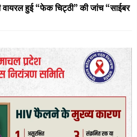
ी वायरल हुई “फेक चिट्ठी” की जांच “साईबर
नितिन गडकरी से मिले विक्रमादित्य सिंह, हिमाचल की सड़क
परियोजनाओं को मिली बड़ी सौगात
06/08/2026
बड़ी ख़बर – अनुबंध कर्मचारियों को बैक डेट से नहीं मिलेगा
नियमितीकरण, शिक्षा निदेशालय ने जारी किया स्पष्टीकरण
05/08/2026
वन विभाग एवं रेड क्रॉस सोसायटी के संयुक्त तत्वावधान में
:
शूराला में वृक्षारोपण अभियान आयोजित
05/08/2026