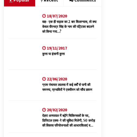
Popular
Recent
Comments
18/07/2020
आपदा के दौरान मीडिया संचार एवं सूचना प्रबंधन पर शिमला
में एक दिवसीय ओरिएंटेशन कार्यशाला आयोजित
वाह- एक ही सड़क का 2 बार शिलान्यास, तो क्या
केवल वीरभद्र सिंह के नाम की पट्टिका बदलने
06/08/2026
को किया गया…?
देहरा पुलिस की बड़ी कार्रवाई- 90 लाख नकद और 2
19/11/2017
करोड़के सोने के आभूषण बरामद, 7 आरोपी गिरफ्तार
कुत्ता या इंसानी कुत्ता
05/08/2026
हिमाचल में प्रतिशोध की राजनीति के खिलाफ भाजपा ने
शिमला CM आवास ओकओवर घेराव में किया शक्ति प्रदर्शन
22/06/2020
05/08/2026
ग्राम पंचायत लालसा में कई वर्षों से पानी की
समस्या, प्रभावितों ने एक्सीयन को सौंपा ज्ञापन
20/02/2020
देहरा अस्पताल में बढ़ेंगे चिकित्सकों के पद,
डिजिटल एक्स-रे की सुविधा मिलेगी, 50 करोड़
की विकास परियोजनाओं की आधारशिलाएं व
उद्घाटन किए