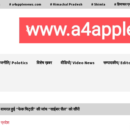
s
# a4applenews.com
# Himachal Pradesh
# Shimla
# हिमाचल प्
ाजनीति/ Polotics
विशेष ख़बर
वीडियो/ Video News
सम्पादकीय/ Edit
 वायरल हुई “फेक चिट्ठी” की जांच “साईबर सैल” को सौंपी
मी
6 साल में पीएम नरेंद्र मोदी के विदेश दौरों पर 557 करोड़
प्रदेश
खर्च, सरकार ने संसद में दी जानकारी
07/08/2026