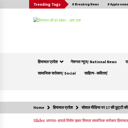
Trending Tags
# Breaking News
# Apple new
हिमाचल प्रदेश
नेशनल न्यूज/ National News
र
सामाजिक सरोकार/ Social
साहित्य -कविताएं
Trending Now
Home
हिमाचल प्रदेश
सोशल मीडिया पर 17 की छुट्टी की
शिमला पुलिस में बड़ी अनुशासनात्मक कार्रवाई, 3 पुलिसकर्
Slider
अपराध-हादसे
विशेष ख़बर
शिमला
सामाजिक सरोकार
हिमाचल 
निलंबित
07/08/2026