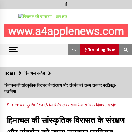
Trending Now
Trending Now
Home
हिमाचल प्रदेश
हमीरपुर के बड़सर में मनाया जाएगा राज्यस्तरीय स्वतंत्रता दिवस समारोह, CM
हिमाचल की सांस्कृतिक विरासत के संरक्षण और संवर्धन को राज्य सरकार प्रतिबद्ध-
सुक्खू करेंगे ध्वजारोहण
पठानिया
07/08/2026
Slider
चंबा
युवा/मनोरंजन/खेल
विशेष ख़बर
सामाजिक सरोकार
हिमाचल प्रदेश
वन विभाग के एक हजार खिलाड़ी रामपुर में दिखाएंगे जौहर, 11 से 13 सितंबर
तक आयोजित होगी 27वीं वार्षिक खेलकूद प्रतियोगिता
हिमाचल की सांस्कृतिक विरासत के संरक्षण
07/08/2026