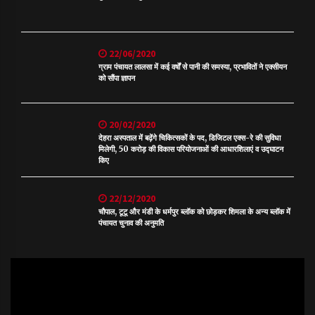
22/06/2020
ग्राम पंचायत लालसा में कई वर्षों से पानी की समस्या, प्रभावितों ने एक्सीयन
को सौंपा ज्ञापन
20/02/2020
देहरा अस्पताल में बढ़ेंगे चिकित्सकों के पद, डिजिटल एक्स-रे की सुविधा
मिलेगी, 50 करोड़ की विकास परियोजनाओं की आधारशिलाएं व उद्घाटन
किए
22/12/2020
चौपाल, टूटू और मंडी के धर्मपुर ब्लॉक को छोड़कर शिमला के अन्य ब्लॉक में
पंचायत चुनाव की अनुमति
Video
Player