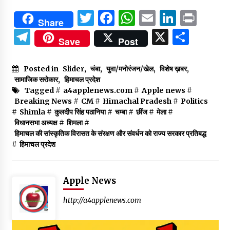
Twitter
Facebook
WhatsApp
Email
Linked
Prin
Share
Telegram
X
Shar
Save
Post
Posted in
Slider
,
चंबा
,
युवा/मनोरंजन/खेल
,
विशेष ख़बर
,
सामाजिक सरोकार
,
हिमाचल प्रदेश
Tagged #
a4applenews.com
#
Apple news
#
Breaking News
#
CM
#
Himachal Pradesh
#
Politics
#
Shimla
#
कुलदीप सिंह पठानिया
#
चम्बा
#
छींज
#
मेला
#
विधानसभा अध्यक्ष
#
शिमला
#
हिमाचल की सांस्कृतिक विरासत के संरक्षण और संवर्धन को राज्य सरकार प्रतिबद्ध
#
हिमाचल प्रदेश
Apple News
http://a4applenews.com