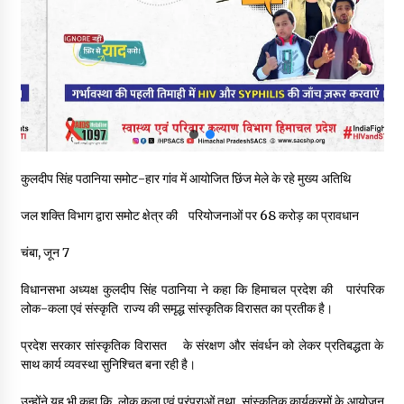
नितिन गडकरी से मिले विक्रमादित्य सिंह, हिमाचल की सड़क परियोजनाओं को
मिली बड़ी सौगात
06/08/2026
आपदा के दौरान मीडिया संचार एवं सूचना प्रबंधन पर शिमला में एक दिवसीय
ओरिएंटेशन कार्यशाला आयोजित
06/08/2026
कुलदीप सिंह पठानिया समोट-हार गांव में आयोजित छिंज मेले के रहे मुख्य अतिथि
नेता प्रतिपक्ष जयराम के आरोप निराधार, सबूत हैं तो सार्वजनिक करें: नरेश
चौहान
जल शक्ति विभाग द्वारा समोट क्षेत्र की परियोजनाओं पर 68 करोड़ का प्रावधान
06/08/2026
चंबा, जून 7
बड़ी ख़बर – अनुबंध कर्मचारियों को बैक डेट से नहीं मिलेगा नियमितीकरण,
शिक्षा निदेशालय ने जारी किया स्पष्टीकरण
विधानसभा अध्यक्ष कुलदीप सिंह पठानिया ने कहा कि हिमाचल प्रदेश की पारंपरिक
05/08/2026
लोक-कला एवं संस्कृति राज्य की समृद्ध सांस्कृतिक विरासत का प्रतीक है।
प्रदेश सरकार सांस्कृतिक विरासत के संरक्षण और संवर्धन को लेकर प्रतिबद्धता के
देहरा पुलिस की बड़ी कार्रवाई- 90 लाख नकद और 2 करोड़के सोने के
आभूषण बरामद, 7 आरोपी गिरफ्तार
साथ कार्य व्यवस्था सुनिश्चित बना रही है।
05/08/2026
उन्होंने यह भी कहा कि लोक कला एवं परंपराओं तथा सांस्कृतिक कार्यक्रमों के आयोजन