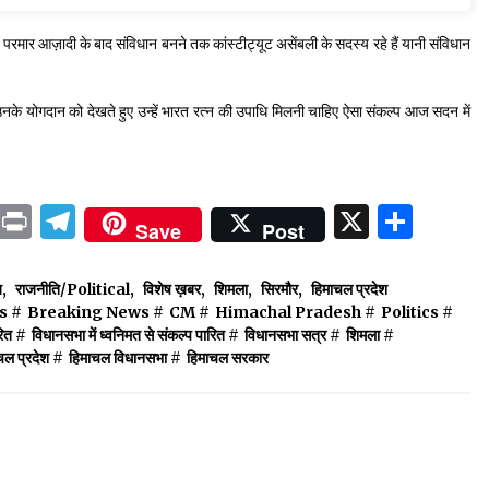
परमार आज़ादी के बाद संविधान बनने तक कांस्टीट्यूट असेंबली के सदस्य रहे हैं यानी संविधान
उनके योगदान को देखते हुए उन्हें भारत रत्न की उपाधि मिलनी चाहिए ऐसा संकल्प आज सदन में
ok
sApp
ail
LinkedIn
Print
Telegram
X
Shar
Save
Post
ज
,
राजनीति/Political
,
विशेष ख़बर
,
शिमला
,
सिरमौर
,
हिमाचल प्रदेश
s
#
Breaking News
#
CM
#
Himachal Pradesh
#
Politics
#
रित
#
विधानसभा में ध्वनिमत से संकल्प पारित
#
विधानसभा सत्र
#
शिमला
#
चल प्रदेश
#
हिमाचल विधानसभा
#
हिमाचल सरकार