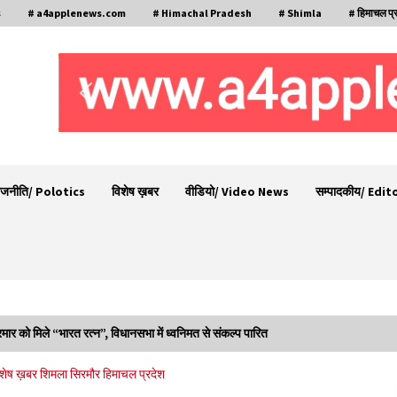
s
# a4applenews.com
# Himachal Pradesh
# Shimla
# हिमाचल प्
ाजनीति/ Polotics
विशेष ख़बर
वीडियो/ Video News
सम्पादकीय/ Edit
रमार को मिले “भारत रत्न”, विधानसभा में ध्वनिमत से संकल्प पारित
चंबा के बैरागढ़ में दर्दनाक बस हादसा, 7 की मौत, 11 घायल,
िशेष ख़बर
शिमला
सिरमौर
हिमाचल प्रदेश
राज्यपाल CM व कुलदीप पठानिया सहित नेताओं ने जताया
शोक