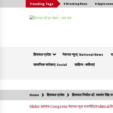
Trending Tags
# Breaking News
# Apple new
हिमाचल प्रदेश
नेशनल न्यूज/ National News
र
सामाजिक सरोकार/ Social
साहित्य -कविताएं
Trending Now
Home
हिमाचल प्रदेश
हिमाचल निर्माता डॉ. यशवंत सिंह प
हिमाचल सरकार मछुआरों को नावों और मछली पकड़ने के
Slider
कांग्रेस Congress
नेशनल न्यूज
राजनीति/Political
व
उपकरणों पर डे रही 70 से 90% तक सब्सिडी
08/08/2026