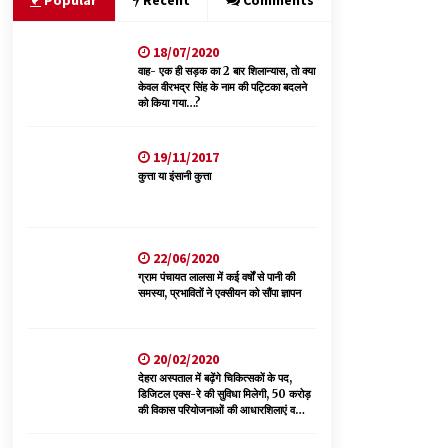
Popular
Recent
Comments
18/07/2020
वन विभाग के एक हजार खिलाड़ी रामपुर में दिखाएंगे जौहर,
11 से 13 सितंबर तक आयोजित होगी 27वीं वार्षिक खेलकूद
वाह- एक ही सड़क का 2 बार शिलान्यास, तो क्या
प्रतियोगिता
केवल वीरभद्र सिंह के नाम की पट्टिका बदलने
को किया गया…?
07/08/2026
6 साल में पीएम नरेंद्र मोदी के विदेश दौरों पर 557 करोड़
19/11/2017
खर्च, सरकार ने संसद में दी जानकारी
कुत्ता या इंसानी कुत्ता
07/08/2026
नितिन गडकरी से मिले विक्रमादित्य सिंह, हिमाचल की सड़क
22/06/2020
परियोजनाओं को मिली बड़ी सौगात
ग्राम पंचायत लालसा में कई वर्षों से पानी की
06/08/2026
समस्या, प्रभावितों ने एक्सीयन को सौंपा ज्ञापन
20/02/2020
देहरा अस्पताल में बढ़ेंगे चिकित्सकों के पद,
डिजिटल एक्स-रे की सुविधा मिलेगी, 50 करोड़
की विकास परियोजनाओं की आधारशिलाएं व
उद्घाटन किए