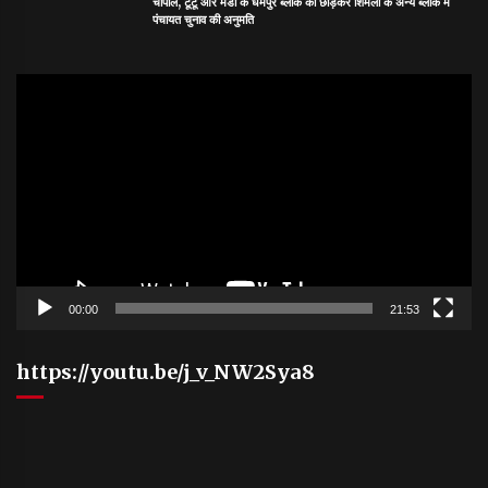
चौपाल, टूटू और मंडी के धर्मपुर ब्लॉक को छोड़कर शिमला के अन्य ब्लॉक में
पंचायत चुनाव की अनुमति
Video
Player
00:00
21:53
https://youtu.be/j_v_NW2Sya8