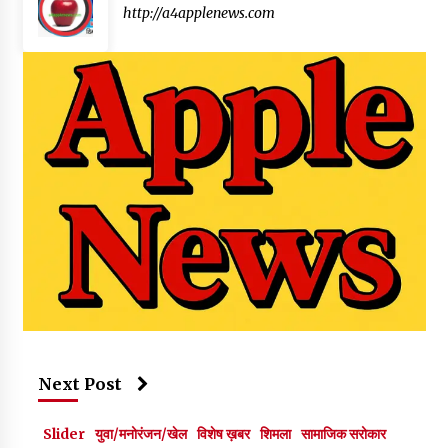
http://a4applenews.com
Next Post
Slider
युवा/मनोरंजन/खेल
विशेष ख़बर
शिमला
सामाजिक सरोकार