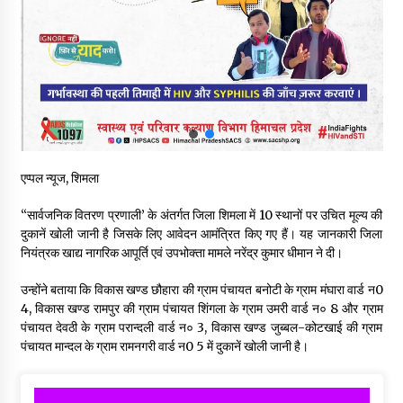
नितिन गडकरी से मिले विक्रमादित्य सिंह, हिमाचल की सड़क परियोजनाओं को
मिली बड़ी सौगात
06/08/2026
आपदा के दौरान मीडिया संचार एवं सूचना प्रबंधन पर शिमला में एक दिवसीय
ओरिएंटेशन कार्यशाला आयोजित
06/08/2026
एप्पल न्यूज, शिमला
नेता प्रतिपक्ष जयराम के आरोप निराधार, सबूत हैं तो सार्वजनिक करें: नरेश
चौहान
‘‘सार्वजनिक वितरण प्रणाली’ के अंतर्गत जिला शिमला में 10 स्थानों पर उचित मूल्य की
06/08/2026
दुकानें खोली जानी है जिसके लिए आवेदन आमंत्रित किए गए हैं। यह जानकारी जिला
नियंत्रक खाद्य नागरिक आपूर्ति एवं उपभोक्ता मामले नरेंद्र कुमार धीमान ने दी।
बड़ी ख़बर – अनुबंध कर्मचारियों को बैक डेट से नहीं मिलेगा नियमितीकरण,
शिक्षा निदेशालय ने जारी किया स्पष्टीकरण
उन्होंने बताया कि विकास खण्ड छौहारा की ग्राम पंचायत बनोटी के ग्राम मंघारा वार्ड न0
05/08/2026
4, विकास खण्ड रामपुर की ग्राम पंचायत शिंगला के ग्राम उमरी वार्ड न० 8 और ग्राम
पंचायत देवठी के ग्राम परान्दली वार्ड न० 3, विकास खण्ड जुब्बल-कोटखाई की ग्राम
पंचायत मान्दल के ग्राम रामनगरी वार्ड न0 5 में दुकानें खोली जानी है।
देहरा पुलिस की बड़ी कार्रवाई- 90 लाख नकद और 2 करोड़के सोने के
आभूषण बरामद, 7 आरोपी गिरफ्तार
05/08/2026