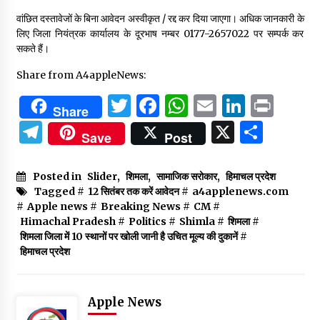
वांछित दस्तावेजों के बिना आवेदन अस्वीकृत / रद्द कर दिया जाएगा। अधिक जानकारी के
लिए जिला नियंत्रक कार्यालय के दूरभाष नम्बर 0177-2657022 पर सम्पर्क कर
सकते हैं।
Share from A4appleNews:
Twitter
Facebook
WhatsApp
Email
Linked
Prin
Share
Telegram
X
Shar
Save
Post
Posted in
Slider
,
शिमला
,
सामाजिक सरोकार
,
हिमाचल प्रदेश
Tagged #
12 सितंबर तक करें आवेदन
#
a4applenews.com
#
Apple news
#
Breaking News
#
CM
#
Himachal Pradesh
#
Politics
#
Shimla
#
शिमला
#
शिमला जिला में 10 स्थानों पर खोली जानी है उचित मूल्य की दुकानें
#
हिमाचल प्रदेश
Apple News