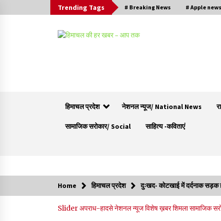
Trending Tags
# Breaking News
# Apple new
हिमाचल प्रदेश
नेशनल न्यूज/ National News
र
सामाजिक सरोकार/ Social
साहित्य -कविताएं
Trending Now
Home
हिमाचल प्रदेश
दुःखद- कोटखाई में दर्दनाक सड़क 
हमीरपुर के बड़सर में मनाया जाएगा राज्यस्तरीय स्वतंत्रता
Slider
अपराध-हादसे
नेशनल न्यूज
विशेष ख़बर
शिमला
सामाजिक सर
दिवस समारोह, CM सुक्खू करेंगे ध्वजारोहण
07/08/2026