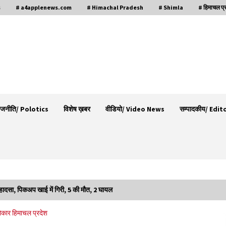
s
# a4applenews.com
# Himachal Pradesh
# Shimla
# हिमाचल प्
ाजनीति/ Polotics
विशेष ख़बर
वीडियो/ Video News
सम्पादकीय/ Edit
हादसा, पिकअप खाई में गिरी, 5 की मौत, 2 घायल
वन विभाग के एक हजार खिलाड़ी रामपुर में दिखाएंगे जौहर,
ोकार
हिमाचल प्रदेश
11 से 13 सितंबर तक आयोजित होगी 27वीं वार्षिक खेलकूद
प्रतियोगिता