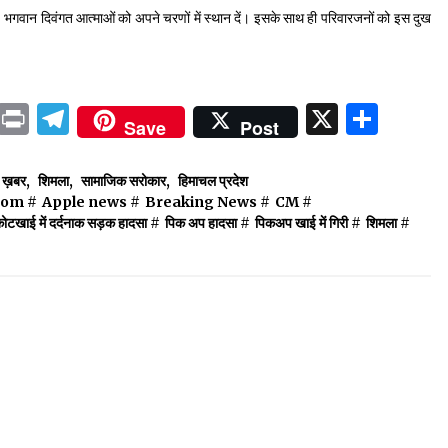
थ हूं। भगवान दिवंगत आत्माओं को अपने चरणों में स्थान दें। इसके साथ ही परिवारजनों को इस दुख
ok
sApp
ail
LinkedIn
Print
Telegram
X
Shar
Save
Post
ष ख़बर
,
शिमला
,
सामाजिक सरोकार
,
हिमाचल प्रदेश
com
#
Apple news
#
Breaking News
#
CM
#
ोटखाई में दर्दनाक सड़क हादसा
#
पिक अप हादसा
#
पिकअप खाई में गिरी
#
शिमला
#