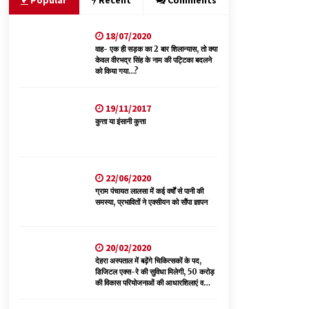
Popular
Recent
Comments
18/07/2020
रूपी भावा वन्यजीव अभयारण्य में फिर दिखा जंगलों का
‘खामोश पहरेदार’, दुर्लभ हिमालयन “सीरो” कैमरे में कैद
वाह- एक ही सड़क का 2 बार शिलान्यास, तो क्या
केवल वीरभद्र सिंह के नाम की पट्टिका बदलने
06/08/2026
को किया गया…?
आपदा के दौरान मीडिया संचार एवं सूचना प्रबंधन पर शिमला
19/11/2017
में एक दिवसीय ओरिएंटेशन कार्यशाला आयोजित
कुत्ता या इंसानी कुत्ता
06/08/2026
देहरा पुलिस की बड़ी कार्रवाई- 90 लाख नकद और 2
करोड़के सोने के आभूषण बरामद, 7 आरोपी गिरफ्तार
22/06/2020
05/08/2026
ग्राम पंचायत लालसा में कई वर्षों से पानी की
समस्या, प्रभावितों ने एक्सीयन को सौंपा ज्ञापन
20/02/2020
देहरा अस्पताल में बढ़ेंगे चिकित्सकों के पद,
डिजिटल एक्स-रे की सुविधा मिलेगी, 50 करोड़
की विकास परियोजनाओं की आधारशिलाएं व
उद्घाटन किए