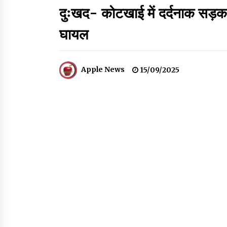
दुःखद- कोटखाई में दर्दनाक सड़क
शिमला पुलिस में बड़ी अनुशासनात्मक कार्रवाई, 3 पुलिसकर्
घायल
निलंबित
07/08/2026
Apple News
15/09/2025
भ्रष्टाचार से अर्जित संपत्ति जब्त कर गरीबों में बांटेगी
हिमाचल सरकार -CM
06/08/2026
नेता प्रतिपक्ष जयराम के आरोप निराधार, सबूत हैं तो
सार्वजनिक करें: नरेश चौहान
06/08/2026