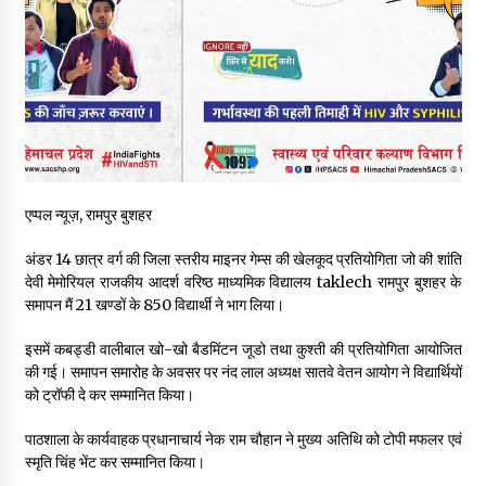
शिमला पुलिस में बड़ी अनुशासनात्मक कार्रवाई, 3 पुलिसकर्मी निलंबित
07/08/2026
6 साल में पीएम नरेंद्र मोदी के विदेश दौरों पर 557 करोड़ खर्च, सरकार ने
संसद में दी जानकारी
07/08/2026
एप्पल न्यूज़, रामपुर बुशहर
रूपी भावा वन्यजीव अभयारण्य में फिर दिखा जंगलों का ‘खामोश पहरेदार’, दुर्लभ
हिमालयन “सीरो” कैमरे में कैद
अंडर 14 छात्र वर्ग की जिला स्तरीय माइनर गेम्स की खेलकूद प्रतियोगिता जो की शांति
06/08/2026
देवी मेमोरियल राजकीय आदर्श वरिष्ठ माध्यमिक विद्यालय taklech रामपुर बुशहर के
समापन मैं 21 खण्डों के 850 विद्यार्थी ने भाग लिया।
भ्रष्टाचार से अर्जित संपत्ति जब्त कर गरीबों में बांटेगी हिमाचल सरकार -CM
06/08/2026
इसमें कबड्डी वालीबाल खो-खो बैडमिंटन जूडो तथा कुश्ती की प्रतियोगिता आयोजित
की गई। समापन समारोह के अवसर पर नंद लाल अध्यक्ष सातवे वेतन आयोग ने विद्यार्थियों
को ट्रॉफी दे कर सम्मानित किया।
नितिन गडकरी से मिले विक्रमादित्य सिंह, हिमाचल की सड़क परियोजनाओं को
मिली बड़ी सौगात
पाठशाला के कार्यवाहक प्रधानाचार्य नेक राम चौहान ने मुख्य अतिथि को टोपी मफलर एवं
06/08/2026
स्मृति चिंह भेंट कर सम्मानित किया।