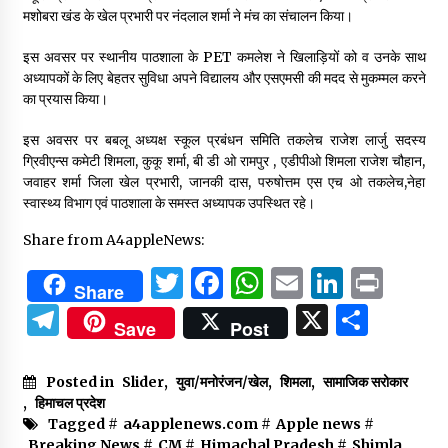
मशोबरा खंड के खेल प्रभारी पर नंदलाल शर्मा ने मंच का संचालन किया।
इस अवसर पर स्थानीय पाठशाला के PET कमलेश ने खिलाड़ियों को व उनके साथ
अध्यापकों के लिए बेहतर सुविधा अपने विद्यालय और एसएमसी की मदद से मुकम्मल करने
का प्रयास किया।
इस अवसर पर बबलू अध्यक्ष स्कूल प्रबंधन समिति तकलेच राजेश लार्जु सदस्य
ग्रिवीएन्स कमेटी शिमला, कुकू शर्मा, बी डी ओ रामपुर , एडीपीओ शिमला राजेश चौहान,
जवाहर शर्मा जिला खेल प्रभारी, जानकी दास, परुषोत्तम एस एच ओ तकलेच,नेहा
स्वास्थ्य विभाग एवं पाठशाला के समस्त अध्यापक उपस्थित रहे।
Share from A4appleNews:
Twitter
Facebook
WhatsApp
Email
Linked
Prin
Share
Telegram
X
Shar
Save
Post
Posted in
Slider
,
युवा/मनोरंजन/खेल
,
शिमला
,
सामाजिक सरोकार
,
हिमाचल प्रदेश
Tagged #
a4applenews.com
#
Apple news
#
Breaking News
#
CM
#
Himachal Pradesh
#
Shimla