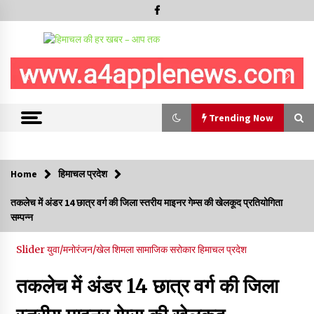
Trending Now
Trending Now
Home
हिमाचल प्रदेश
हिमाचल सरकार मछुआरों को नावों और मछली पकड़ने के उपकरणों पर डे रही
तकलेच में अंडर 14 छात्र वर्ग की जिला स्तरीय माइनर गेम्स की खेलकूद प्रतियोगिता
70 से 90% तक सब्सिडी
सम्पन्न
08/08/2026
Slider
युवा/मनोरंजन/खेल
शिमला
सामाजिक सरोकार
हिमाचल प्रदेश
चंबा के बैरागढ़ में दर्दनाक बस हादसा, 7 की मौत, 11 घायल, राज्यपाल CM व
कुलदीप पठानिया सहित नेताओं ने जताया शोक
तकलेच में अंडर 14 छात्र वर्ग की जिला
08/08/2026