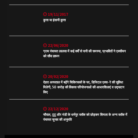
19/11/2017
कुत्ता या इंसानी कुत्ता
22/06/2020
ग्राम पंचायत लालसा में कई वर्षों से पानी की समस्या, प्रभावितों ने एक्सीयन
को सौंपा ज्ञापन
20/02/2020
देहरा अस्पताल में बढ़ेंगे चिकित्सकों के पद, डिजिटल एक्स-रे की सुविधा
मिलेगी, 50 करोड़ की विकास परियोजनाओं की आधारशिलाएं व उद्घाटन
किए
22/12/2020
चौपाल, टूटू और मंडी के धर्मपुर ब्लॉक को छोड़कर शिमला के अन्य ब्लॉक में
पंचायत चुनाव की अनुमति
Video