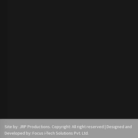
Site by: JRP Productions. Copyright: All right reserved | Designed and
Developed by: Focus i-Tech Solutions Pvt. Ltd.