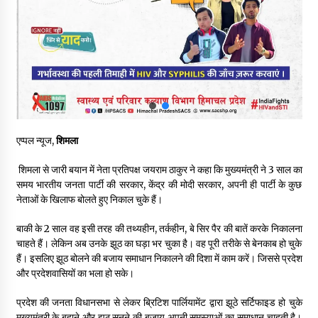
भ्रष्टाचार से अर्जित संपत्ति जब्त कर गरीबों में बांटेगी हिमाचल सरकार -CM
06/08/2026
नितिन गडकरी से मिले विक्रमादित्य सिंह, हिमाचल की सड़क परियोजनाओं को
मिली बड़ी सौगात
06/08/2026
एप्पल न्यूज,
शिमला
आपदा के दौरान मीडिया संचार एवं सूचना प्रबंधन पर शिमला में एक दिवसीय
ओरिएंटेशन कार्यशाला आयोजित
शिमला से जारी बयान में नेता प्रतिपक्ष जयराम ठाकुर ने कहा कि मुख्यमंत्री ने 3 साल का
06/08/2026
समय भारतीय जनता पार्टी की सरकार, केंद्र की मोदी सरकार, अपनी ही पार्टी के कुछ
नेताओं के खिलाफ बोलते हुए निकाल चुके हैं।
नेता प्रतिपक्ष जयराम के आरोप निराधार, सबूत हैं तो सार्वजनिक करें: नरेश
चौहान
बाकी के 2 साल वह इसी तरह की तथ्यहीन, तर्कहीन, बे सिर पैर की बातें करके निकालना
06/08/2026
चाहते हैं। लेकिन अब उनके झूठ का घड़ा भर चुका है। वह पूरी तरीके से बेनकाब हो चुके
हैं। इसलिए झूठ बोलने की बजाय समाधान निकालने की दिशा में काम करें। जिससे प्रदेश
और प्रदेशवासियों का भला हो सके।
बड़ी ख़बर – अनुबंध कर्मचारियों को बैक डेट से नहीं मिलेगा नियमितीकरण,
शिक्षा निदेशालय ने जारी किया स्पष्टीकरण
05/08/2026
प्रदेश की जनता विधानसभा से लेकर ब्रिटिश पार्लियामेंट द्वारा झूठे सर्टिफाइड हो चुके
मुख्यमंत्री के बहाने और झूठ सुनने की बजाय अपनी समस्याओं का समाधान चाहती है।