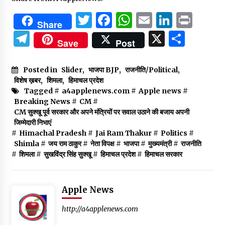
Twitter
Facebook
WhatsApp
Email
Linked
Prin
Share
Telegram
X
Shar
Save
Post
Posted in
Slider
,
भाजपा BJP
,
राजनीति/Political
,
विशेष ख़बर
,
शिमला
,
हिमाचल प्रदेश
Tagged #
a4applenews.com
#
Apple news
#
Breaking News
#
CM
#
CM सुक्खू पूर्व सरकार और अपने मंत्रियों पर सवाल उठाने की बजाय अपनी
जिम्मेदारी निभाएं
#
Himachal Pradesh
#
Jai Ram Thakur
#
Politics
#
Shimla
#
जय राम ठाकुर
#
नेता विपक्ष
#
भाजपा
#
मुख्यमंत्री
#
राजनीति
#
शिमला
#
सुखविंद्र सिंह सुक्खू
#
हिमाचल प्रदेश
#
हिमाचल सरकार
Apple News
http://a4applenews.com