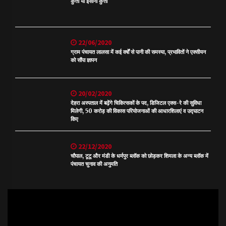
कुत्ता या इंसानी कुत्ता
22/06/2020
ग्राम पंचायत लालसा में कई वर्षों से पानी की समस्या, प्रभावितों ने एक्सीयन
को सौंपा ज्ञापन
20/02/2020
देहरा अस्पताल में बढ़ेंगे चिकित्सकों के पद, डिजिटल एक्स-रे की सुविधा
मिलेगी, 50 करोड़ की विकास परियोजनाओं की आधारशिलाएं व उद्घाटन
किए
22/12/2020
चौपाल, टूटू और मंडी के धर्मपुर ब्लॉक को छोड़कर शिमला के अन्य ब्लॉक में
पंचायत चुनाव की अनुमति
Video
Player