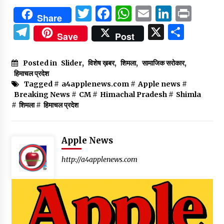
Twitter
Facebook
WhatsApp
Email
Linked
Prin
Share
Telegram
X
Shar
Save
Post
Posted in
Slider
,
विशेष ख़बर
,
शिमला
,
सामाजिक सरोकार
,
हिमाचल प्रदेश
Tagged #
a4applenews.com
#
Apple news
#
Breaking News
#
CM
#
Himachal Pradesh
#
Shimla
#
शिमला
#
हिमाचल प्रदेश
Apple News
http://a4applenews.com