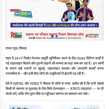
शिक्षा निदेशालय ने जारी किया स्पष्टीकरण
05/08/2026
देहरा पुलिस की बड़ी कार्रवाई- 90 लाख नकद और 2 करोड़के सोने के
आभूषण बरामद, 7 आरोपी गिरफ्तार
05/08/2026
पिंजौर-बद्दी फोरलेन परियोजना को मिली बड़ी गति, 378.48 करोड़ की लागत
से बैलेंस कार्य का अवार्ड जारी : हर्ष महाजन
एप्पल न्यूज़, शिमला
05/08/2026
शहर में 24×7 निर्बाध पेयजल आपूर्ति सुनिश्चित करने के लिए Suez विभिन्न वार्डों में
नई पाइपलाइन बिछाने और पुरानी लाइनों की मरम्मत का बड़ा काम कर रहा है। इन कार्यों
वन विभाग एवं रेड क्रॉस सोसायटी के संयुक्त तत्वावधान में शूराला में वृक्षारोपण
के कारण कई स्थानों पर खुदाई, पाइपलाइन बदलाव और अस्थायी बाधाएँ बनना
अभियान आयोजित
स्वाभाविक है—और इसी बीच लोगों को असुविधाएँ भी झेलनी पड़ रही हैं।
05/08/2026
ऐसे में SJPNL और SUEZ ने शिमला के लोगों से स्पष्ट अपील की है कि पानी संबंधी
हिमाचल में प्रतिशोध की राजनीति के खिलाफ भाजपा ने शिमला CM आवास
किसी भी समस्या या पूछताछ के लिए सिर्फ हेल्पलाइन — 87671 98000 — पर ही
ओकओवर घेराव में किया शक्ति प्रदर्शन
संपर्क करें, ताकि टीम तुरंत मौके पर पहुँचकर समस्या का समाधान कर सके।
05/08/2026