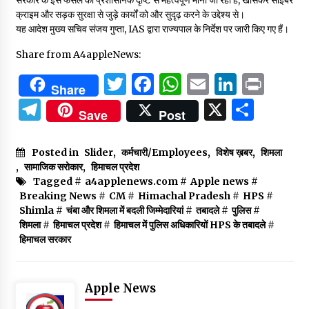
क्राइम और सड़क सुरक्षा से जुड़े कार्यों को और सुदृढ़ करने के उद्देश्य से।
यह आदेश मुख्य सचिव संजय गुप्ता, IAS द्वारा राज्यपाल के निर्देश पर जारी किए गए हैं।
Share from A4appleNews:
Twitter
Facebook
WhatsApp
Email
Linked
Prin
Share
Telegram
X
Shar
Save
Post
Posted in
Slider
,
कर्मचारी/Employees
,
विशेष ख़बर
,
शिमला
,
सामाजिक सरोकार
,
हिमाचल प्रदेश
Tagged #
a4applenews.com
#
Apple news
#
Breaking News
#
CM
#
Himachal Pradesh
#
HPS
#
Shimla
#
चंबा और शिमला में बदली जिम्मेदारियां
#
तबादले
#
पुलिस
#
शिमला
#
हिमाचल प्रदेश
#
हिमाचल में पुलिस अधिकारियों HPS के तबादले
#
हिमाचल सरकार
Apple News