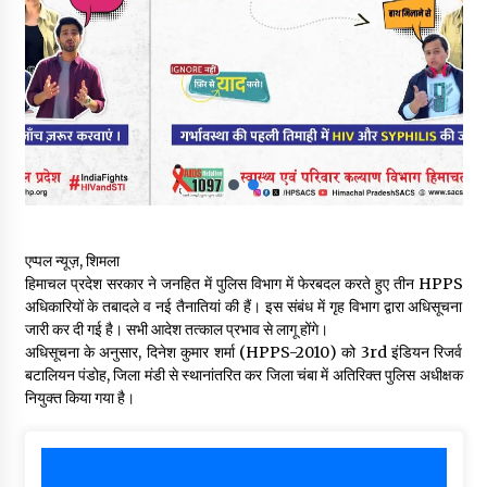
चंबा में बड़ा बस सड़क हादसा, 3 की मौत कई गंभीर घायल, बैरागढ़ से चंबा आ
रही थी निजी बस शर्मा कोच
08/08/2026
चौपाल विधायक पर BDC सदस्य राजेश रढाइक का तीखा हमला, मांगा
इस्तीफा
08/08/2026
हमीरपुर के बड़सर में मनाया जाएगा राज्यस्तरीय स्वतंत्रता दिवस समारोह, CM
सुक्खू करेंगे ध्वजारोहण
एप्पल न्यूज़, शिमला
07/08/2026
हिमाचल प्रदेश सरकार ने जनहित में पुलिस विभाग में फेरबदल करते हुए तीन HPPS
अधिकारियों के तबादले व नई तैनातियां की हैं। इस संबंध में गृह विभाग द्वारा अधिसूचना
वन विभाग के एक हजार खिलाड़ी रामपुर में दिखाएंगे जौहर, 11 से 13 सितंबर
जारी कर दी गई है। सभी आदेश तत्काल प्रभाव से लागू होंगे।
तक आयोजित होगी 27वीं वार्षिक खेलकूद प्रतियोगिता
अधिसूचना के अनुसार, दिनेश कुमार शर्मा (HPPS-2010) को 3rd इंडियन रिजर्व
07/08/2026
बटालियन पंडोह, जिला मंडी से स्थानांतरित कर जिला चंबा में अतिरिक्त पुलिस अधीक्षक
नियुक्त किया गया है।
30 बैग की सीमा पर भाजपा का हमला, बोली- कांग्रेस सरकार ने सेब उत्पादकों
की तोड़ी कमर- संदीपनी
07/08/2026