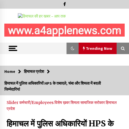
Trending Now
Trending Now
Home
हिमाचल प्रदेश
रामपुर नगर परिषद के पिछले 5 वर्षों के कार्यों की होगी समीक्षा, अनियमितता मिली
हिमाचल में पुलिस अधिकारियों HPS के तबादले, चंबा और शिमला में बदली
तो होगी जांच : करण शर्मा
जिम्मेदारियां
09/08/2026
Slider
कर्मचारी/Employees
विशेष ख़बर
शिमला
सामाजिक सरोकार
हिमाचल
29 मेगावाट पावर प्रोजेक्ट से प्रभावित गांवों को LADA फंड व रोजगार न
प्रदेश
मिलने पर राजस्व मंत्री ने जताई नाराजगी
09/08/2026
हिमाचल में पुलिस अधिकारियों HPS के